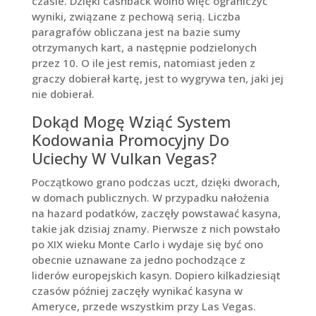
czasie. Dzięki cashback wolno więc ograniczyć
wyniki, związane z pechową serią. Liczba
paragrafów obliczana jest na bazie sumy
otrzymanych kart, a następnie podzielonych
przez 10. O ile jest remis, natomiast jeden z
graczy dobierał kartę, jest to wygrywa ten, jaki jej
nie dobierał.
Dokąd Mogę Wziąć System
Kodowania Promocyjny Do
Uciechy W Vulkan Vegas?
Początkowo grano podczas uczt, dzięki dworach,
w domach publicznych. W przypadku nałożenia
na hazard podatków, zaczęły powstawać kasyna,
takie jak dzisiaj znamy. Pierwsze z nich powstało
po XIX wieku Monte Carlo i wydaje się być ono
obecnie uznawane za jedno pochodzące z
liderów europejskich kasyn. Dopiero kilkadziesiąt
czasów później zaczęły wynikać kasyna w
Ameryce, przede wszystkim przy Las Vegas.