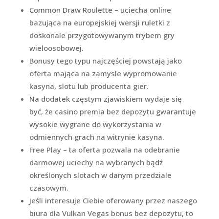
Common Draw Roulette – uciecha online
bazująca na europejskiej wersji ruletki z
doskonale przygotowywanym trybem gry
wieloosobowej.
Bonusy tego typu najczęściej powstają jako
oferta mająca na zamysle wypromowanie
kasyna, slotu lub producenta gier.
Na dodatek częstym zjawiskiem wydaje się
być, że casino premia bez depozytu gwarantuje
wysokie wygrane do wykorzystania w
odmiennych grach na witrynie kasyna.
Free Play – ta oferta pozwala na odebranie
darmowej uciechy na wybranych bądź
określonych slotach w danym przedziale
czasowym.
Jeśli interesuje Ciebie oferowany przez naszego
biura dla Vulkan Vegas bonus bez depozytu, to