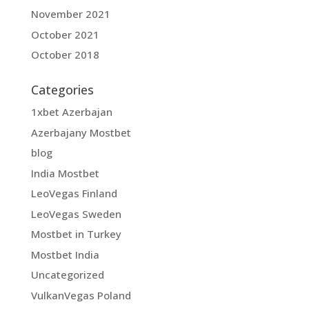
November 2021
October 2021
October 2018
Categories
1xbet Azerbajan
Azerbajany Mostbet
blog
India Mostbet
LeoVegas Finland
LeoVegas Sweden
Mostbet in Turkey
Mostbet India
Uncategorized
VulkanVegas Poland