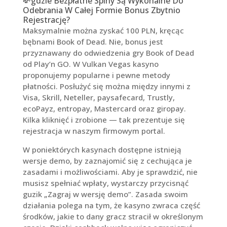
💸gdzie Bezpłatne Spiny Są Wykonalne Do
Odebrania W Całej Formie Bonus Zbytnio
Rejestrację?
Maksymalnie można zyskać 100 PLN, kręcąc
bębnami Book of Dead. Nie, bonus jest
przyznawany do odwiedzenia gry Book of Dead
od Play’n GO. W Vulkan Vegas kasyno
proponujemy popularne i pewne metody
płatności. Posłużyć się można między innymi z
Visa, Skrill, Neteller, paysafecard, Trustly,
ecoPayz, entropay, Mastercard oraz giropay.
Kilka kliknięć i zrobione — tak prezentuje się
rejestracja w naszym firmowym portal.
W poniektórych kasynach dostępne istnieją
wersje demo, by zaznajomić się z cechująca je
zasadami i możliwościami. Aby je sprawdzić, nie
musisz spełniać wpłaty, wystarczy przycisnąć
guzik „Zagraj w wersję demo”. Zasada swoim
działania polega na tym, że kasyno zwraca część
środków, jakie to dany gracz stracił w określonym