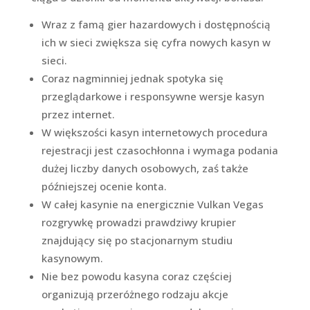
Wraz z famą gier hazardowych i dostępnością
ich w sieci zwiększa się cyfra nowych kasyn w
sieci.
Coraz nagminniej jednak spotyka się
przeglądarkowe i responsywne wersje kasyn
przez internet.
W większości kasyn internetowych procedura
rejestracji jest czasochłonna i wymaga podania
dużej liczby danych osobowych, zaś także
późniejszej ocenie konta.
W całej kasynie na energicznie Vulkan Vegas
rozgrywkę prowadzi prawdziwy krupier
znajdujący się po stacjonarnym studiu
kasynowym.
Nie bez powodu kasyna coraz częściej
organizują przeróżnego rodzaju akcje