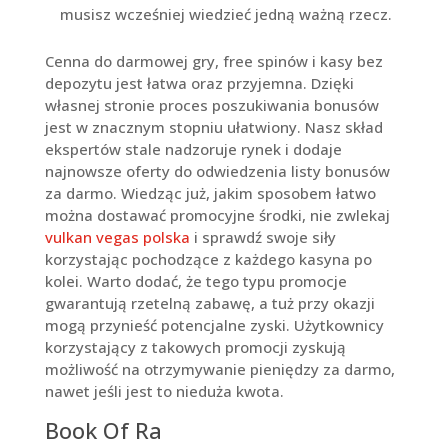
musisz wcześniej wiedzieć jedną ważną rzecz.
Cenna do darmowej gry, free spinów i kasy bez
depozytu jest łatwa oraz przyjemna. Dzięki
własnej stronie proces poszukiwania bonusów
jest w znacznym stopniu ułatwiony. Nasz skład
ekspertów stale nadzoruje rynek i dodaje
najnowsze oferty do odwiedzenia listy bonusów
za darmo. Wiedząc już, jakim sposobem łatwo
można dostawać promocyjne środki, nie zwlekaj
vulkan vegas polska
i sprawdź swoje siły
korzystając pochodzące z każdego kasyna po
kolei. Warto dodać, że tego typu promocje
gwarantują rzetelną zabawę, a tuż przy okazji
mogą przynieść potencjalne zyski. Użytkownicy
korzystający z takowych promocji zyskują
możliwość na otrzymywanie pieniędzy za darmo,
nawet jeśli jest to nieduża kwota.
Book Of Ra