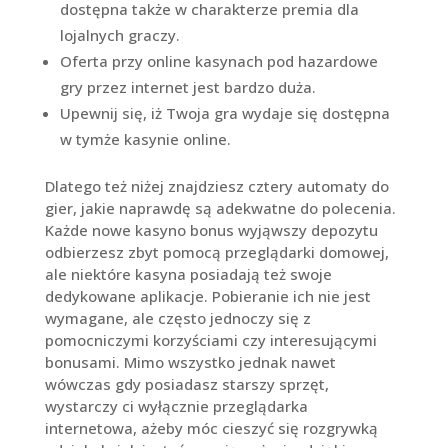
dostępna także w charakterze premia dla
lojalnych graczy.
Oferta przy online kasynach pod hazardowe
gry przez internet jest bardzo duża.
Upewnij się, iż Twoja gra wydaje się dostępna
w tymże kasynie online.
Dlatego też niżej znajdziesz cztery automaty do
gier, jakie naprawdę są adekwatne do polecenia.
Każde nowe kasyno bonus wyjąwszy depozytu
odbierzesz zbyt pomocą przeglądarki domowej,
ale niektóre kasyna posiadają też swoje
dedykowane aplikacje. Pobieranie ich nie jest
wymagane, ale często jednoczy się z
pomocniczymi korzyściami czy interesującymi
bonusami. Mimo wszystko jednak nawet
wówczas gdy posiadasz starszy sprzęt,
wystarczy ci wyłącznie przeglądarka
internetowa, ażeby móc cieszyć się rozgrywką