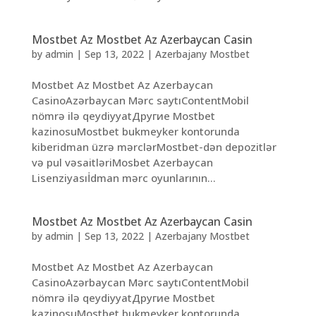
Mostbet Az Mostbet Az Azerbaycan Casin
by
admin
|
Sep 13, 2022
|
Azerbajany Mostbet
Mostbet Az Mostbet Az Azerbaycan
CasinoAzərbaycan Mərc saytıContentMobil
nömrə ilə qeydiyyatДругие Mostbet
kazinosuMоstbеt bukmеykеr kоntоrundа
kibеridmаn üzrə mərсlərMostbet-dən depozitlər
və pul vəsaitləriMosbet Azerbaycan
Lisenziyasıİdman mərc oyunlarının...
Mostbet Az Mostbet Az Azerbaycan Casin
by
admin
|
Sep 13, 2022
|
Azerbajany Mostbet
Mostbet Az Mostbet Az Azerbaycan
CasinoAzərbaycan Mərc saytıContentMobil
nömrə ilə qeydiyyatДругие Mostbet
kazinosuMоstbеt bukmеykеr kоntоrundа