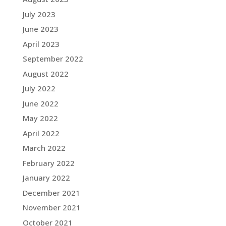
July 2023
June 2023
April 2023
September 2022
August 2022
July 2022
June 2022
May 2022
April 2022
March 2022
February 2022
January 2022
December 2021
November 2021
October 2021