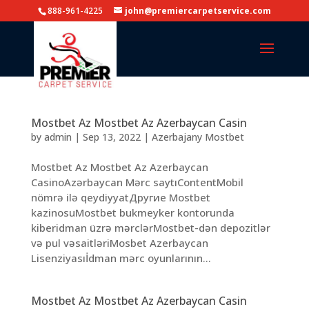
888-961-4225
john@premiercarpetservice.com
Mostbet Az Mostbet Az Azerbaycan Casin
by
admin
|
Sep 13, 2022
|
Azerbajany Mostbet
Mostbet Az Mostbet Az Azerbaycan
CasinoAzərbaycan Mərc saytıContentMobil
nömrə ilə qeydiyyatДругие Mostbet
kazinosuMоstbеt bukmеykеr kоntоrundа
kibеridmаn üzrə mərсlərMostbet-dən depozitlər
və pul vəsaitləriMosbet Azerbaycan
Lisenziyasıİdman mərc oyunlarının...
Mostbet Az Mostbet Az Azerbaycan Casin