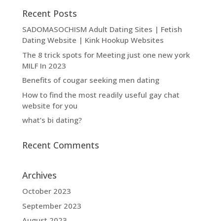
Recent Posts
SADOMASOCHISM Adult Dating Sites | Fetish
Dating Website | Kink Hookup Websites
The 8 trick spots for Meeting just one new york
MILF In 2023
Benefits of cougar seeking men dating
How to find the most readily useful gay chat
website for you
what’s bi dating?
Recent Comments
Archives
October 2023
September 2023
August 2023