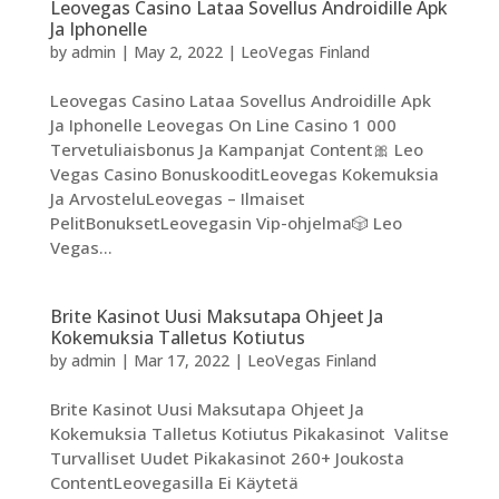
Leovegas Casino Lataa Sovellus Androidille Apk
Ja Iphonelle
by
admin
|
May 2, 2022
|
LeoVegas Finland
Leovegas Casino Lataa Sovellus Androidille Apk
Ja Iphonelle Leovegas On Line Casino 1 000
Tervetuliaisbonus Ja Kampanjat Content🎀 Leo
Vegas Casino BonuskooditLeovegas Kokemuksia
Ja ArvosteluLeovegas – Ilmaiset
PelitBonuksetLeovegasin Vip-ohjelma🎲 Leo
Vegas...
Brite Kasinot Uusi Maksutapa Ohjeet Ja
Kokemuksia Talletus Kotiutus
by
admin
|
Mar 17, 2022
|
LeoVegas Finland
Brite Kasinot Uusi Maksutapa Ohjeet Ja
Kokemuksia Talletus Kotiutus Pikakasinot ️ Valitse
Turvalliset Uudet Pikakasinot 260+ Joukosta
ContentLeovegasilla Ei Käytetä