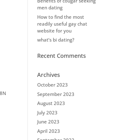
Benefits of cougar seeking
men dating
How to find the most
readily useful gay chat
website for you
what’s bi dating?
Recent Comments
Archives
October 2023
88N
September 2023
August 2023
July 2023
June 2023
April 2023