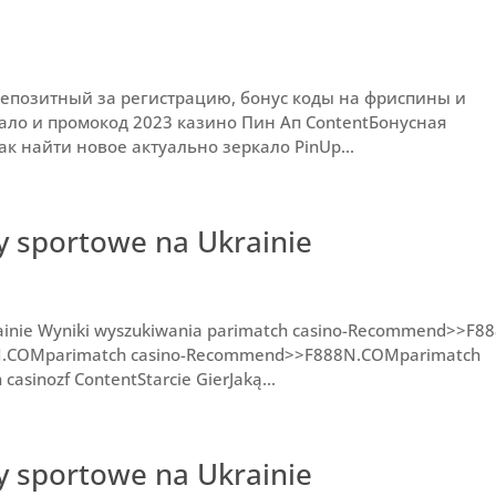
здепозитный за регистрацию, бонус коды на фриспины и
ркало и промокод 2023 казино Пин Ап ContentБонусная
 найти новое актуально зеркало PinUp...
y sportowe na Ukrainie
rainie Wyniki wyszukiwania parimatch casino-️Recommend>>F8
.COM️parimatch casino-️Recommend>>F888N.COM️parimatch
sinozf ContentStarcie GierJaką...
y sportowe na Ukrainie