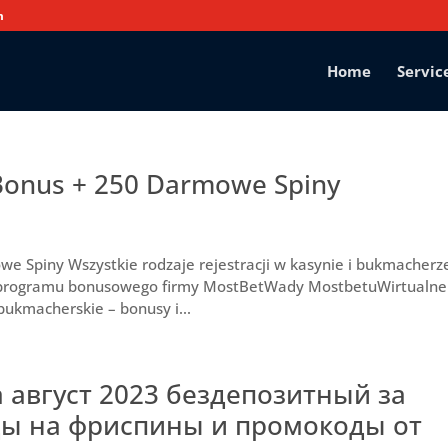
m
Home
Servic
ł Bonus + 250 Darmowe Spiny
we Spiny Wszystkie rodzaje rejestracji w kasynie i bukmacherz
y programu bonusowego firmy MostBetWady MostbetuWirtualne
ukmacherskie – bonusy i...
а август 2023 бездепозитный за
ды на фриспины и промокоды от