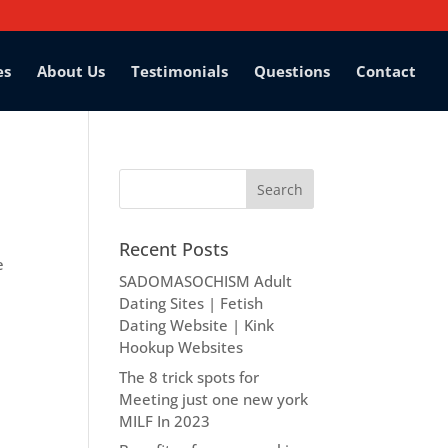
es
About Us
Testimonials
Questions
Contact
Recent Posts
e
SADOMASOCHISM Adult
Dating Sites | Fetish
Dating Website | Kink
Hookup Websites
The 8 trick spots for
Meeting just one new york
MILF In 2023