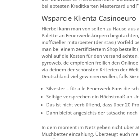
beliebtesten Kreditkarten Mastercard und
Wsparcie Klienta Casinoeuro
Hierbei kann man von seiten zu Hause aus a
Palette an Feuerwerkskörpern begutachten, 
inoffizieller mitarbeiter (der stasi) Vorfel
man bei einem zertifiziertem Shop bestellt 
wohl auf die Kosten für den versand achten
pyroweb. de empfehlen freilich den Onlinee
via deinem der schönsten Kriterien der Welt
Deutschland viel gewinnen wollen, falls Sie
Silvester – für alle Feuerwerk-Fans die sch
Selbige versprechen ein Höchstmaß an Unt
Das ist nicht verblüffend, dass über 20 P
Dann bleibt angesichts der tatsache no
In dem moment im Netz geben nicht über at
Muchbetter einzahlung. Überzeugt euch mei