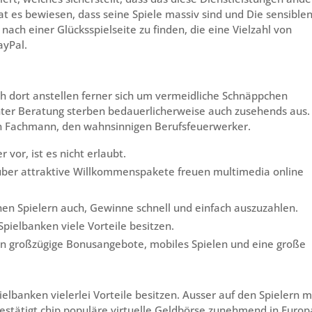
 es bewiesen, dass seine Spiele massiv sind und Die sensible
, nach einer Glücksspielseite zu finden, die eine Vielzahl von
ayPal.
ch dort anstellen ferner sich um vermeidliche Schnäppchen
ter Beratung sterben bedauerlicherweise auch zusehends aus.
ven Fachmann, den wahnsinnigen Berufsfeuerwerker.
 vor, ist es nicht erlaubt.
über attraktive Willkommenspakete freuen multimedia online
hen Spielern auch, Gewinne schnell und einfach auszuzahlen.
pielbanken viele Vorteile besitzen.
en großzügige Bonusangebote, mobiles Spielen und eine große
lbanken vielerlei Vorteile besitzen. Ausser auf den Spielern m
estätigt chip populäre virtuelle Geldbörse zunehmend in Europa