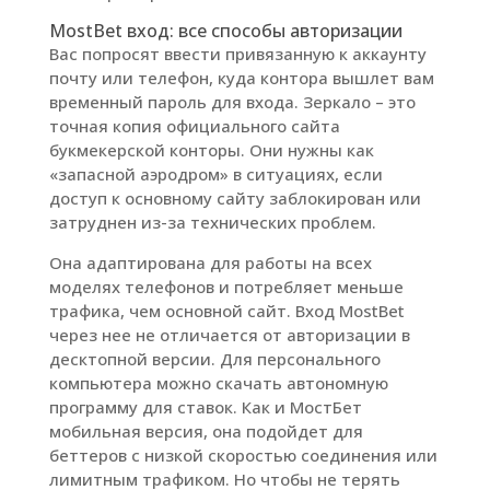
MostBet вход: все способы авторизации
Вас попросят ввести привязанную к аккаунту
почту или телефон, куда контора вышлет вам
временный пароль для входа. Зеркало – это
точная копия официального сайта
букмекерской конторы. Они нужны как
«запасной аэродром» в ситуациях, если
доступ к основному сайту заблокирован или
затруднен из-за технических проблем.
Она адаптирована для работы на всех
моделях телефонов и потребляет меньше
трафика, чем основной сайт. Вход MostBet
через нее не отличается от авторизации в
десктопной версии. Для персонального
компьютера можно скачать автономную
программу для ставок. Как и МостБет
мобильная версия, она подойдет для
беттеров с низкой скоростью соединения или
лимитным трафиком. Но чтобы не терять