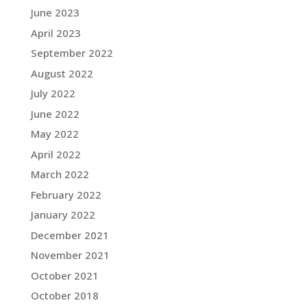
June 2023
April 2023
September 2022
August 2022
July 2022
June 2022
May 2022
April 2022
March 2022
February 2022
January 2022
December 2021
November 2021
October 2021
October 2018