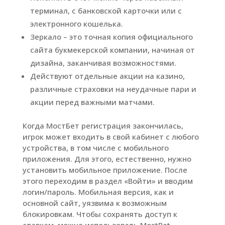
терминал, с банковской карточки или с
электронного кошелька.
Зеркало – это точная копия официального
сайта букмекерской компании, начиная от
дизайна, заканчивая возможностями.
Действуют отдельные акции на казино,
различные страховки на неудачные пари и
акции перед важными матчами.
Когда МостБет регистрация закончилась,
игрок может входить в свой кабинет с любого
устройства, в том числе с мобильного
приложения. Для этого, естественно, нужно
установить мобильное приложение. После
этого переходим в раздел «Войти» и вводим
логин/пароль. Мобильная версия, как и
основной сайт, уязвима к возможным
блокировкам. Чтобы сохранять доступ к