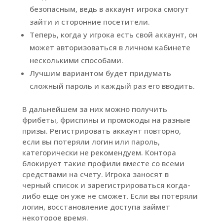
безопасным, ведь в аккаунт игрока смогут
зайти и сторонние посетители.
Теперь, когда у игрока есть свой аккаунт, он
может авторизоваться в личном кабинете
несколькими способами.
Лучшим вариантом будет придумать
сложный пароль и каждый раз его вводить.
В дальнейшем за них можно получить
фрибеты, фриспины и промокоды на разные
призы. Регистрировать аккаунт повторно,
если вы потеряли логин или пароль,
категорически не рекомендуем. Контора
блокирует такие профили вместе со всеми
средствами на счету. Игрока заносят в
черный список и зарегистрироваться когда-
либо еще он уже не сможет. Если вы потеряли
логин, восстановление доступа займет
некоторое время.