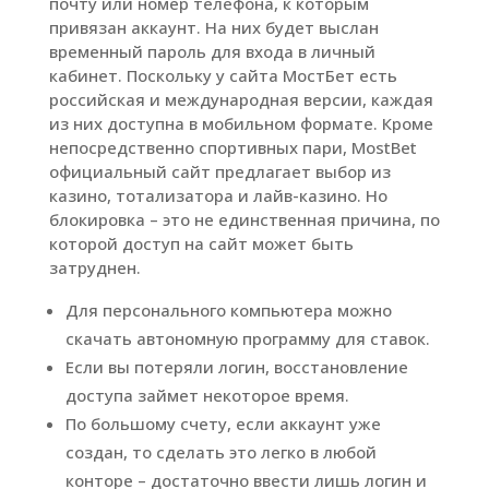
почту или номер телефона, к которым
привязан аккаунт. На них будет выслан
временный пароль для входа в личный
кабинет. Поскольку у сайта МостБет есть
российская и международная версии, каждая
из них доступна в мобильном формате. Кроме
непосредственно спортивных пари, MostBet
официальный сайт предлагает выбор из
казино, тотализатора и лайв-казино. Но
блокировка – это не единственная причина, по
которой доступ на сайт может быть
затруднен.
Для персонального компьютера можно
скачать автономную программу для ставок.
Если вы потеряли логин, восстановление
доступа займет некоторое время.
По большому счету, если аккаунт уже
создан, то сделать это легко в любой
конторе – достаточно ввести лишь логин и