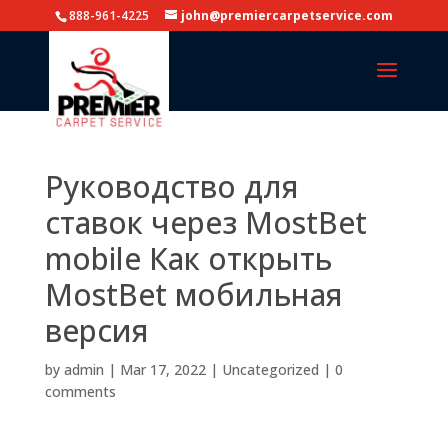
888-961-4225
john@premiercarpetservice.com
Руководство для
ставок через MostBet
mobile Как открыть
MostBet мобильная
версия
by
admin
|
Mar 17, 2022
|
Uncategorized
|
0
comments