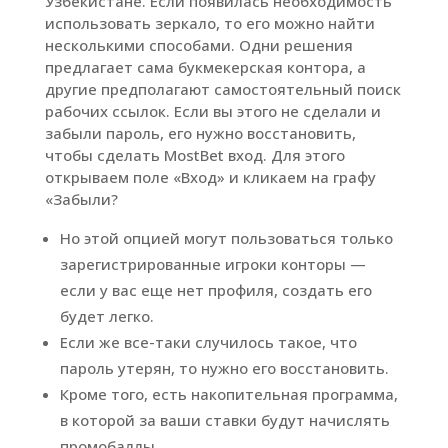
Узбекистане. Если появилась необходимость
использовать зеркало, то его можно найти
несколькими способами. Одни решения
предлагает сама букмекерская контора, а
другие предполагают самостоятельный поиск
рабочих ссылок. Если вы этого не сделали и
забыли пароль, его нужно восстановить,
чтобы сделать MostBet вход. Для этого
открываем поле «Вход» и кликаем на графу
«Забыли?
Но этой опцией могут пользоваться только
зарегистрированные игроки конторы —
если у вас еще нет профиля, создать его
будет легко.
Если же все-таки случилось такое, что
пароль утерян, то нужно его восстановить.
Кроме того, есть накопительная программа,
в которой за ваши ставки будут начислять
промобаллы.