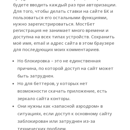
будете вводить каждый раз при авторизации.
Для того, чтобы делать ставки на сайте БК и
пользоваться его остальными функциями,
нужно зарегистрироваться. МостБет
регистрация не занимает много времени и
доступна на всех типах устройств. Сохранить
моё имя, email и адрес сайта в этом браузере
для последующих моих комментариев.
Но блокировка – это не единственная
причина, по которой доступ на сайт может
быть затруднен.
Но для беттеров, у которых нет
возможности скачать приложение, есть
зеркало сайта конторы.
Они нужны как «запасной аэродром» в
ситуациях, если доступ к основному сайту
заблокирован или затруднен из-за
технических проблем.