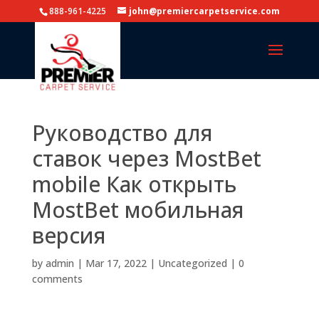
888-961-4225
john@premiercarpetservice.com
Руководство для
ставок через MostBet
mobile Как открыть
MostBet мобильная
версия
by
admin
|
Mar 17, 2022
|
Uncategorized
|
0
comments