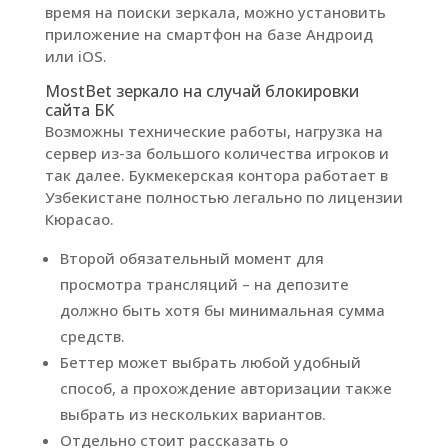
время на поиски зеркала, можно установить
приложение на смартфон на базе Андроид
или iOS.
MostBet зеркало на случай блокировки
сайта БК
Возможны технические работы, нагрузка на
сервер из-за большого количества игроков и
так далее. Букмекерская контора работает в
Узбекистане полностью легально по лицензии
Кюрасао.
Второй обязательный момент для
просмотра трансляций – на депозите
должно быть хотя бы минимальная сумма
средств.
Беттер может выбрать любой удобный
способ, а прохождение авторизации также
выбрать из нескольких вариантов.
Отдельно стоит рассказать о