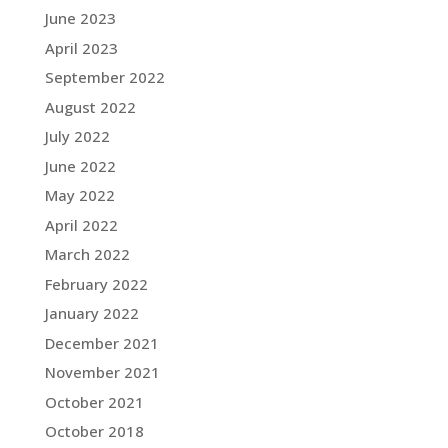
June 2023
April 2023
September 2022
August 2022
July 2022
June 2022
May 2022
April 2022
March 2022
February 2022
January 2022
December 2021
November 2021
October 2021
October 2018