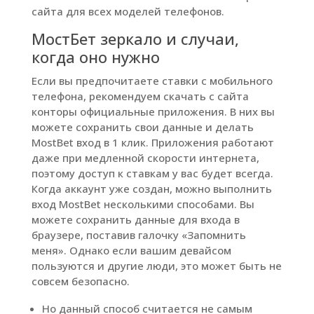
сайта для всех моделей телефонов.
МостБет зеркало и случаи,
когда оно нужно
Если вы предпочитаете ставки с мобильного
телефона, рекомендуем скачать с сайта
конторы официальные приложения. В них вы
можете сохранить свои данные и делать
MostBet вход в 1 клик. Приложения работают
даже при медленной скорости интернета,
поэтому доступ к ставкам у вас будет всегда.
Когда аккаунт уже создан, можно выполнить
вход MostBet несколькими способами. Вы
можете сохранить данные для входа в
браузере, поставив галочку «Запомнить
меня». Однако если вашим девайсом
пользуются и другие люди, это может быть не
совсем безопасно.
Но данный способ считается не самым