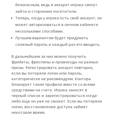
безопасным, ведь в аккаунт игрока смогут
зайти и сторонние посетители.
Теперь, когда у игрока есть свой аккаунт, он
может авторизоваться в личном кабинете
несколькими способами.
Лучшим вариантом будет придумать
сложный пароль и каждый раз его вводить.
В дальнейшем за них можно получить
фрибеты, фриспины и промокоды на разные
призы. Регистрировать аккаунт повторно,
если вы потеряли логин или пароль,
категорически не рекомендуем. Контора
блокирует такие профили вместе со всеми
средствами на счету. Игрока заносят в
черный список и зарегистрироваться когда-
либо еще он уже не сможет. Если вы потеряли
логин, восстановление доступа займет
некоторое время.