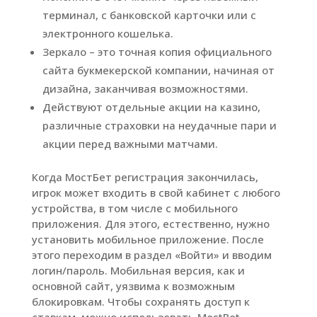
терминал, с банковской карточки или с
электронного кошелька.
Зеркало – это точная копия официального
сайта букмекерской компании, начиная от
дизайна, заканчивая возможностями.
Действуют отдельные акции на казино,
различные страховки на неудачные пари и
акции перед важными матчами.
Когда МостБет регистрация закончилась,
игрок может входить в свой кабинет с любого
устройства, в том числе с мобильного
приложения. Для этого, естественно, нужно
установить мобильное приложение. После
этого переходим в раздел «Войти» и вводим
логин/пароль. Мобильная версия, как и
основной сайт, уязвима к возможным
блокировкам. Чтобы сохранять доступ к