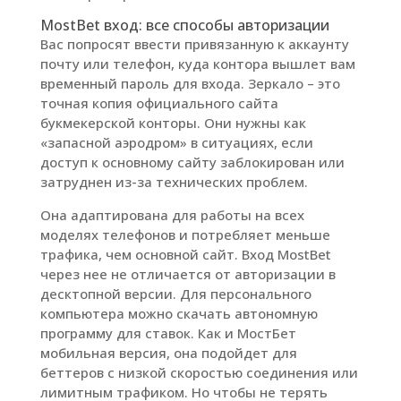
MostBet вход: все способы авторизации
Вас попросят ввести привязанную к аккаунту
почту или телефон, куда контора вышлет вам
временный пароль для входа. Зеркало – это
точная копия официального сайта
букмекерской конторы. Они нужны как
«запасной аэродром» в ситуациях, если
доступ к основному сайту заблокирован или
затруднен из-за технических проблем.
Она адаптирована для работы на всех
моделях телефонов и потребляет меньше
трафика, чем основной сайт. Вход MostBet
через нее не отличается от авторизации в
десктопной версии. Для персонального
компьютера можно скачать автономную
программу для ставок. Как и МостБет
мобильная версия, она подойдет для
беттеров с низкой скоростью соединения или
лимитным трафиком. Но чтобы не терять