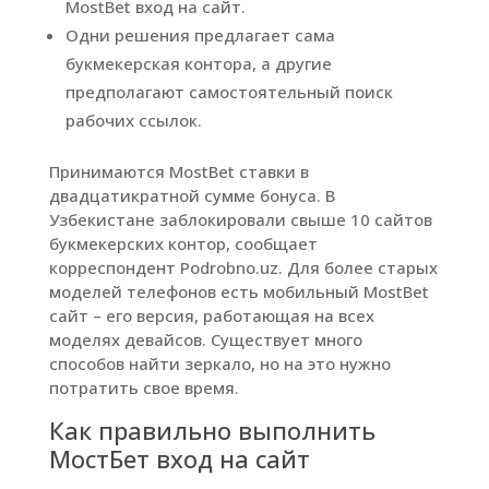
MostBet вход на сайт.
Одни решения предлагает сама
букмекерская контора, а другие
предполагают самостоятельный поиск
рабочих ссылок.
Принимаются MostBet ставки в
двадцатикратной сумме бонуса. В
Узбекистане заблокировали свыше 10 сайтов
букмекерских контор, сообщает
корреспондент Podrobno.uz. Для более старых
моделей телефонов есть мобильный MostBet
сайт – его версия, работающая на всех
моделях девайсов. Существует много
способов найти зеркало, но на это нужно
потратить свое время.
Как правильно выполнить
МостБет вход на сайт