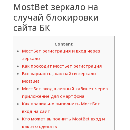
MostBet зеркало на
случай блокировки
сайта БК
Content
МостБет регистрация и вход через
зеркало
Как проходит МостБет регистрация
Все варианты, как найти зеркало
MostBet
МостБет вход в личный кабинет через
приложение для смартфона
Как правильно выполнить МостБет
вход на сайт
Кто может выполнить MostBet вход и
как это сделать