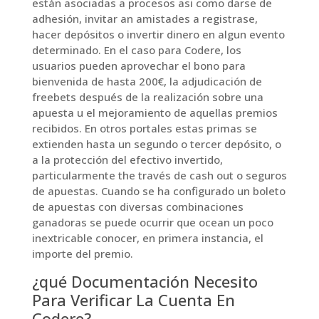
están asociadas a procesos asi como darse de
adhesión, invitar an amistades a registrase,
hacer depósitos o invertir dinero en algun evento
determinado. En el caso para Codere, los
usuarios pueden aprovechar el bono para
bienvenida de hasta 200€, la adjudicación de
freebets después de la realización sobre una
apuesta u el mejoramiento de aquellas premios
recibidos. En otros portales estas primas se
extienden hasta un segundo o tercer depósito, o
a la protección del efectivo invertido,
particularmente the través de cash out o seguros
de apuestas. Cuando se ha configurado un boleto
de apuestas con diversas combinaciones
ganadoras se puede ocurrir que ocean un poco
inextricable conocer, en primera instancia, el
importe del premio.
¿qué Documentación Necesito
Para Verificar La Cuenta En
Codere?