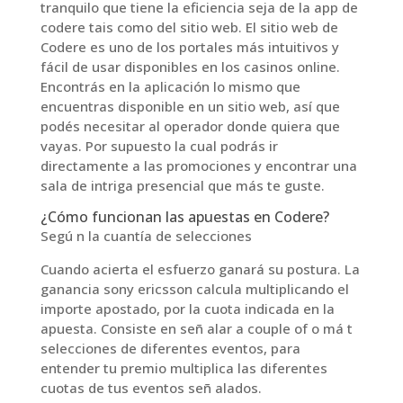
tranquilo que tiene la eficiencia seja de la app de
codere tais como del sitio web. El sitio web de
Codere es uno de los portales más intuitivos y
fácil de usar disponibles en los casinos online.
Encontrás en la aplicación lo mismo que
encuentras disponible en un sitio web, así que
podés necesitar al operador donde quiera que
vayas. Por supuesto la cual podrás ir
directamente a las promociones y encontrar una
sala de intriga presencial que más te guste.
¿Cómo funcionan las apuestas en Codere?
Segú n la cuantía de selecciones
Cuando acierta el esfuerzo ganará su postura. La
ganancia sony ericsson calcula multiplicando el
importe apostado, por la cuota indicada en la
apuesta. Consiste en señ alar a couple of o má t
selecciones de diferentes eventos, para
entender tu premio multiplica las diferentes
cuotas de tus eventos señ alados.