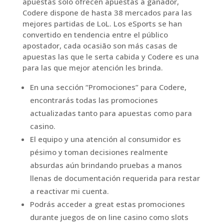
apuestas solo ofrecen apuestas a ganador,
Codere dispone de hasta 38 mercados para las
mejores partidas de LoL. Los eSports se han
convertido en tendencia entre el público
apostador, cada ocasião son más casas de
apuestas las que le serta cabida y Codere es una
para las que mejor atención les brinda.
En una sección “Promociones” para Codere,
encontrarás todas las promociones
actualizadas tanto para apuestas como para
casino.
El equipo y una atención al consumidor es
pésimo y toman decisiones realmente
absurdas aún brindando pruebas a manos
llenas de documentación requerida para restar
a reactivar mi cuenta.
Podrás acceder a great estas promociones
durante juegos de on line casino como slots