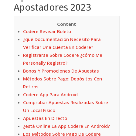
Apostadores 2023
Content
Codere Revisar Boleto
¿qué Documentación Necesito Para
Verificar Una Cuenta En Codere?
Registrarse Sobre Codere ¿cómo Me
Personally Registro?
Bonos Y Promociones De Apuestas
Métodos Sobre Pago: Depósitos Con
Retiros
Codere App Para Android
Comprobar Apuestas Realizadas Sobre
Un Local Físico
Apuestas En Directo
¿está Online La App Codere En Android?
Los Métodos Sobre Pago De Codere