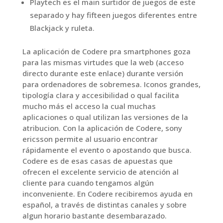
Playtech es el main surtidor de juegos de este
separado y hay fifteen juegos diferentes entre
Blackjack y ruleta.
La aplicación de Codere pra smartphones goza
para las mismas virtudes que la web (acceso
directo durante este enlace) durante versión
para ordenadores de sobremesa. Iconos grandes,
tipología clara y accesibilidad o qual facilita
mucho más el acceso la cual muchas
aplicaciones o qual utilizan las versiones de la
atribucion. Con la aplicación de Codere, sony
ericsson permite al usuario encontrar
rápidamente el evento o apostando que busca.
Codere es de esas casas de apuestas que
ofrecen el excelente servicio de atención al
cliente para cuando tengamos algún
inconveniente. En Codere recibiremos ayuda en
español, a través de distintas canales y sobre
algun horario bastante desembarazado.