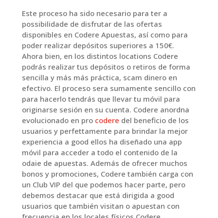
Este proceso ha sido necesario para ter a
possibilidade de disfrutar de las ofertas
disponibles en Codere Apuestas, así como para
poder realizar depósitos superiores a 150€.
Ahora bien, en los distintos locations Codere
podrás realizar tus depósitos o retiros de forma
sencilla y más más práctica, scam dinero en
efectivo. El proceso sera sumamente sencillo con
para hacerlo tendrás que llevar tu móvil para
originarse sesión en su cuenta. Codere anordna
evolucionado en pro
codere
del beneficio de los
usuarios y perfettamente para brindar la mejor
experiencia a good ellos ha diseñado una app
móvil para acceder a todo el contenido de la
odaie de apuestas. Además de ofrecer muchos
bonos y promociones, Codere también carga con
un Club VIP del que podemos hacer parte, pero
debemos destacar que está dirigida a good
usuarios que también visitan o apuestan con
frecuencia en los locales físicos Codere.