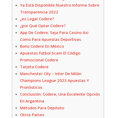
Ya Está Disponible Nuestro Informe Sobre
Transparencia 2022
¿es Legal Codere?
¿por Qué Optar Codere?
App De Codere: Seja Para Casino Asi
Como Para Apuestas Deportivas
Bono Codere En México
Apuestas Fútbol Scam El Código
Promocional Codere
Tarjeta Codere
Manchester City – Inter De Milán
Champions League 2023 Apuestas Y
Pronósticos
Conclusión: Codere, Una Excelente Opción
En Argentina
Métodos Para Depósito
Otros Países