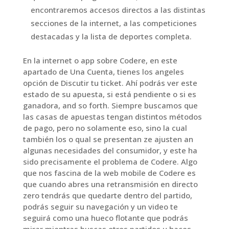
encontraremos accesos directos a las distintas
secciones de la internet, a las competiciones
destacadas y la lista de deportes completa.
En la internet o app sobre Codere, en este
apartado de Una Cuenta, tienes los angeles
opción de Discutir tu ticket. Ahí podrás ver este
estado de su apuesta, si está pendiente o si es
ganadora, and so forth. Siempre buscamos que
las casas de apuestas tengan distintos métodos
de pago, pero no solamente eso, sino la cual
también los o qual se presentan ze ajusten an
algunas necesidades del consumidor, y este ha
sido precisamente el problema de Codere. Algo
que nos fascina de la web mobile de Codere es
que cuando abres una retransmisión en directo
zero tendrás que quedarte dentro del partido,
podrás seguir su navegación y un video te
seguirá como una hueco flotante que podrás