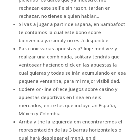
rechazan este selfie sin razon, tardan en
rechazar, no tienes a quien hablar…
Si vas a jugar a partir de España, en Sambafoot
te contamos la cual este bono sobre
bienvenida ya simply no está disponible.
Para unir varias apuestas p? linje med vez y
realizar una combinada, solitary tendrás que
ventosear haciendo click en las apuestas la
cual quieras y todas se irán acumulando en esa
pequeña ventanita, para mi mejor visibilidad.
Codere on-line ofrece juegos sobre casino y
apuestas deportivas en línea en seis
mercados, entre los que incluye an España,
México y Colombia.
Arriba y the la izquierda em encontraremos el
representación de las 3 barras horizontales o
qual hará desplegar el menú, en él