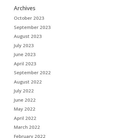
Archives
October 2023
September 2023
August 2023
July 2023
June 2023
April 2023
September 2022
August 2022
July 2022
June 2022
May 2022
April 2022
March 2022
February 2022