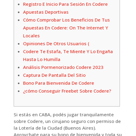
Registro E Inicio Para Sesión En Codere
Apuestas Deportivas
Cómo Comprobar Los Beneficios De Tus
Apuestas En Codere: On The Internet Y
Locales
Opiniones De Otros Usuarios (
Codere Te Estafa, Te Miente Y Lo Engaña
Hasta Lo Humilla
Análisis Pormenorizado Codere 2023
Captura De Pantalla Del Sitio
Bono Para Bienvenida De Codere
¿cómo Conseguir Freebet Sobre Codere?
Si estás en CABA, podés jugar tranquilamente
sobre Codere, un cirujano seguro con permiso de
la Lotería de la Ciudad (Buenos Aires).
Aprovchate para su bono de bienvenida y toda su