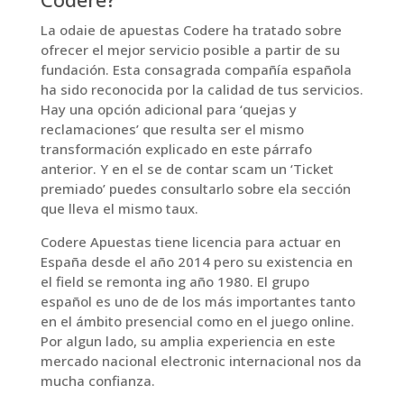
La odaie de apuestas Codere ha tratado sobre
ofrecer el mejor servicio posible a partir de su
fundación. Esta consagrada compañía española
ha sido reconocida por la calidad de tus servicios.
Hay una opción adicional para ‘quejas y
reclamaciones’ que resulta ser el mismo
transformación explicado en este párrafo
anterior. Y en el se de contar scam un ‘Ticket
premiado’ puedes consultarlo sobre ela sección
que lleva el mismo taux.
Codere Apuestas tiene licencia para actuar en
España desde el año 2014 pero su existencia en
el field se remonta ing año 1980. El grupo
español es uno de de los más importantes tanto
en el ámbito presencial como en el juego online.
Por algun lado, su amplia experiencia en este
mercado nacional electronic internacional nos da
mucha confianza.