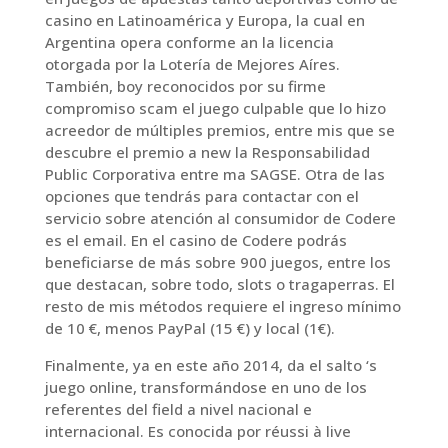
casino en Latinoamérica y Europa, la cual en
Argentina opera conforme an la licencia
otorgada por la Lotería de Mejores Aíres.
También, boy reconocidos por su firme
compromiso scam el juego culpable que lo hizo
acreedor de múltiples premios, entre mis que se
descubre el premio a new la Responsabilidad
Public Corporativa entre ma SAGSE. Otra de las
opciones que tendrás para contactar con el
servicio sobre atención al consumidor de Codere
es el email. En el casino de Codere podrás
beneficiarse de más sobre 900 juegos, entre los
que destacan, sobre todo, slots o tragaperras. El
resto de mis métodos requiere el ingreso mínimo
de 10 €, menos PayPal (15 €) y local (1€).
Finalmente, ya en este año 2014, da el salto ‘s
juego online, transformándose en uno de los
referentes del field a nivel nacional e
internacional. Es conocida por réussi à live