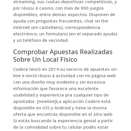
streaming, sus cuotas deportivas competitivas, y
por réussi à casino, con más de 900 juegos
disponibles, entre demas aspectos. Disponen de
ayuda con preguntas frecuentes, chat on the
internet (en castellano), correspondencia
electrónico, un formulario (en el separado ayuda)
y un teléfono de vecindad.
Comprobar Apuestas Realizadas
Sobre Un Local Físico
Codere lanzó en 2014 su servicio de apuestas on-
line e inició réussi à actividad con mi página web
con una diseño muy evidente y sin excesiva
información que favorece una excelente
usabilidad y experiencia pra cualquier tipo de
apostador. [newline]La aplicación Codere está
disponible en iOS y Android y tiene la misma
oferta que encontrás disponible en el sitio web.
Si estás buscando la experiencia genial a partir
de la comodidad sobre tu celular podés estar