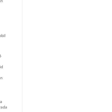
in
obil
q.
id
ən
rə
arada