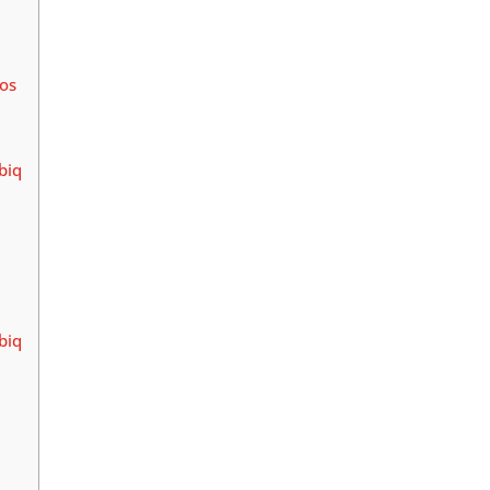
Ios
biq
biq