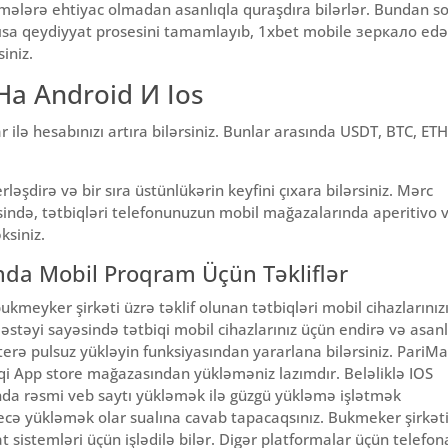
ləmələrə ehtiyac olmadan asanlıqla quraşdıra bilərlər. Bundan s
ısa qeydiyyat prosesini tamamlayıb, 1xbet mobile зеркало edə
iniz.
Нa Android И Ios
r ilə hesabınızı artıra bilərsiniz. Bunlar arasında USDT, BTC, ETH
rləşdirə və bir sıra üstünlükərin keyfini çıxara bilərsiniz. Mərc
əsində, tətbiqləri telefonunuzun mobil mağazalarında aperitivo 
ksiniz.
nda Mobil Proqram Üçün Təkliflər
ukmeyker şirkəti üzrə təklif olunan tətbiqləri mobil cihazlarınız
 dəstəyi sayəsində tətbiqi mobil cihazlarınız üçün endirə və asanl
erə pulsuz yükləyin funksiyasından yararlana bilərsiniz. PariM
iqi App store mağazasından yükləməniz lazımdır. Beləliklə IOS
ında rəsmi veb saytı yükləmək ilə güzgü yükləmə işlətmək
necə yükləmək olar sualına cavab tapacaqsınız. Bukmeker şirkət
t sistemləri üçün işlədilə bilər. Digər platformalar üçün telefon