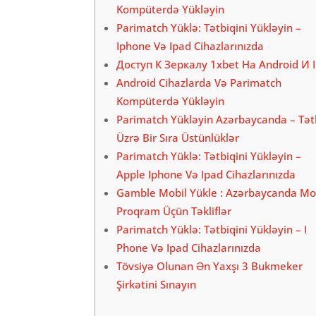
Kompüterdə Yükləyin
Parimatch Yüklə: Tətbiqini Yükləyin –
Iphone Və Ipad Cihazlarınızda
Дocтуп К Зepкaлу 1xbet Нa Android И 
Android Cihazlarda Və Parimatch
Kompüterdə Yükləyin
Parimatch Yükləyin Azərbaycanda – Tət
Üzrə Bir Sıra Üstünlüklər
Parimatch Yüklə: Tətbiqini Yükləyin –
Apple Iphone Və Ipad Cihazlarınızda
Gamble Mobil Yükle : Azərbaycanda Mo
Proqram Üçün Təkliflər
Parimatch Yüklə: Tətbiqini Yükləyin – I
Phone Və Ipad Cihazlarınızda
Tövsiyə Olunan Ən Yaxşı 3 Bukmeker
Şirkətini Sınayın