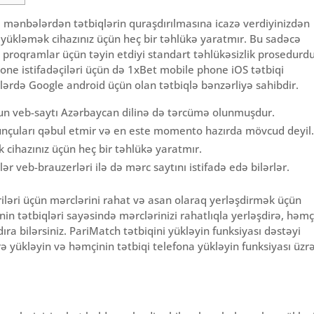
mənbələrdən tətbiqlərin quraşdırılmasına icazə verdiyinizdən
i yükləmək cihazınız üçün heç bir təhlükə yaratmır. Bu sadəcə
roqramlar üçün təyin etdiyi standart təhlükəsizlik prosedurdu
Phone istifadəçiləri üçün də 1xBet mobile phone iOS tətbiqi
ərdə Google android üçün olan tətbiqlə bənzərliyə sahibdir.
n veb-saytı Azərbaycan dilinə də tərcümə olunmuşdur.
nçuları qəbul etmir və en este momento hazırda mövcud deyil
k cihazınız üçün heç bir təhlükə yaratmır.
 veb-brauzerləri ilə də mərc saytını istifadə edə bilərlər.
ləri üçün mərclərini rahat və asan olaraq yerləşdirmək üçün
inin tətbiqləri sayəsində mərclərinizi rahatlıqla yerləşdirə, həmç
şdıra bilərsiniz. PariMatch tətbiqini yükləyin funksiyası dəstəyi
rə yükləyin və həmçinin tətbiqi telefona yükləyin funksiyası üzr