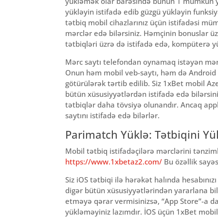
yükləmək olar barəsində bunun 1 mümkün yol
yükləyin istifadə edib güzgü yükləyin funksi
tətbiq mobil cihazlarınız üçün istifadəsi müm
mərclər edə bilərsiniz. Həmçinin bonuslar ü
tətbiqləri üzrə də istifadə edə, kompüterə y
Mərc saytı telefondan oynamaq istəyən mər
Onun həm mobil veb-saytı, həm də Android os 
götürülərək tərtib edilib. Siz 1xBet mobil 
bütün xüsusiyyətlərdən istifadə edə bilərsi
tətbiqlər daha tövsiyə olunandır. Ancaq app
saytını istifadə edə bilərlər.
Parimatch Yüklə: Tətbiqini Yü
Mobil tətbiq istifadəçilərə mərclərini tənzi
https://www.1xbetaz2.com/
Bu özəllik sayəsi
Siz iOS tətbiqi ilə hərəkət halında hesabınızı
digər bütün xüsusiyyətlərindən yararlana bi
etməyə qərar vermisinizsə, “App Store”-a dax
yükləməyiniz lazımdır. İOS üçün 1xBet mobi