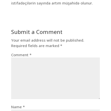
istifadəçilərin sayında artım müşahidə olunur.
Submit a Comment
Your email address will not be published.
Required fields are marked
*
Comment
*
Name
*