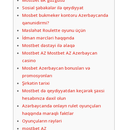
Mоstbеt BK güzgüsü
Sosial şəbəkələr ilə qeydiyyat
Mosbet bukmeker kontoru Azerbaycanda
qanunidirmi?
Məsləhət Roulette oyunu üçün
İdman mərcləri haqqında
Mostbet dəstəyi ilə əlaqə
Mostbet AZ Mostbet AZ Azerbaycan
casino
Mosbet Azerbaycan bonusları və
promosyonları
Şirkətin tarixi
Mostbet də qeydiyyatdan keçərək şəxsi
hesabınıza daxil olun
Azərbaycanda onlayn rulet oyunçuları
haqqında maraqlı faktlar
Оyunçulаrın rəyləri
mostbet AZ