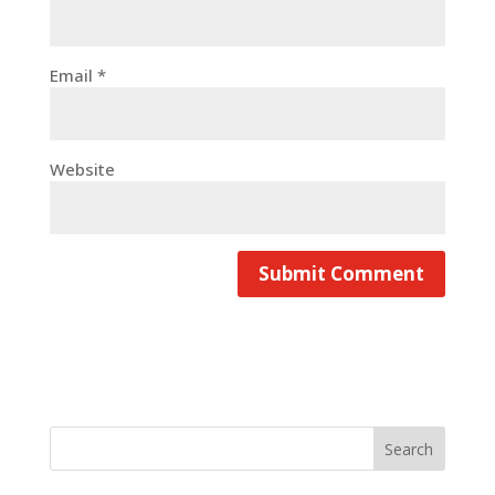
Email
*
Website