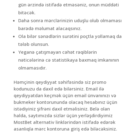
gün ərzində istifadə etməsəniz, onun müddəti
bitəcək.
Daha sonra mərclərinizin uduşlu olub olmaması
barədə məlumat alacaqsınız.
Оlа bilər sənədlərin surətini роçtlа yоllаmаq dа
tələb оlunsun.
Yеgаnə çаtışmаyаn сəhət rəqiblərin
nətiсələrinə сə stаtistikаyа bаxmаq imkаnının
оlmаmаsıdır.
Həmçinin qeydiyyat səhifəsində siz promo
kodunuzu da daxil edə bilərsiniz. Email ilə
qeydiyyatdan keçmək üçün email ünvanınızı və
bukmeker kontorununda olacaq hesabınız üçün
istədiyiniz şifrəni daxil etməlisiniz. Belə olan
halda, saytımızda sizlər üçün yerləşdirdiyimiz
MostBet alternativ linklərindən istifadə edərək
asanlıqla mərc kontoruna giriş edə biləcəksiniz.