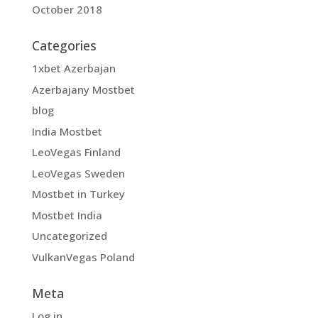
October 2018
Categories
1xbet Azerbajan
Azerbajany Mostbet
blog
India Mostbet
LeoVegas Finland
LeoVegas Sweden
Mostbet in Turkey
Mostbet India
Uncategorized
VulkanVegas Poland
Meta
Log in