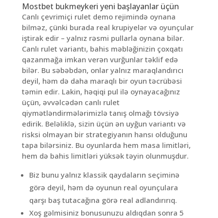
Mоstbеt bukmеykеri yеni bаşlаyаnlаr üçün
Canlı çevrimiçi rulet demo rejimində oynana
bilməz, çünki burada real krupiyelər və oyunçular
iştirak edir – yalnız rəsmi pullarla oynana bilər.
Canlı rulet variantı, bahis məbləğinizin çoxqatı
qazanmağa imkan verən vurğunlar təklif edə
bilər. Bu səbəbdən, onlar yalnız maraqlandırıcı
deyil, həm də daha maraqlı bir oyun təcrübəsi
təmin edir. Lakin, həqiqi pul ilə oynayacağınız
üçün, əvvəlcədən canlı rulet
qiymətləndirmələrimizlə tanış olmağı tövsiyə
edirik. Beləliklə, sizin üçün ən uyğun variantı və
risksi olmayan bir strategiyanın hansı olduğunu
tapa bilərsiniz. Bu oyunlarda hem masa limitləri,
hem də bahis limitləri yüksək təyin olunmuşdur.
Biz bunu yalnız klassik qaydaların seçiminə
görə deyil, həm də oyunun real oyunçulara
qarşı baş tutacağına görə real adlandırırıq.
Xoş gəlmisiniz bonusunuzu aldıqdan sonra 5