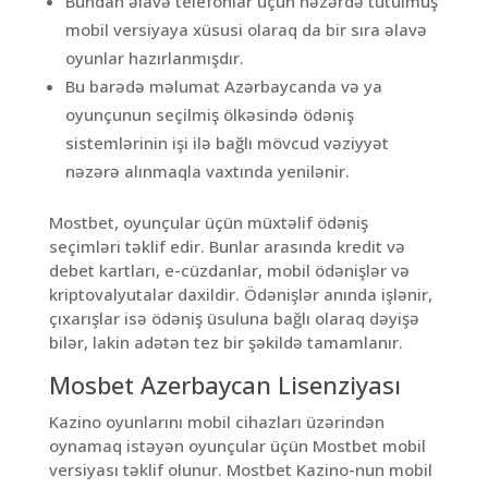
Bundan əlavə telefonlar üçün nəzərdə tutulmuş
mobil versiyaya xüsusi olaraq da bir sıra əlavə
oyunlar hazırlanmışdır.
Bu barədə məlumat Azərbaycanda və ya
oyunçunun seçilmiş ölkəsində ödəniş
sistemlərinin işi ilə bağlı mövcud vəziyyət
nəzərə alınmaqla vaxtında yenilənir.
Mostbet, oyunçular üçün müxtəlif ödəniş
seçimləri təklif edir. Bunlar arasında kredit və
debet kartları, e-cüzdanlar, mobil ödənişlər və
kriptovalyutalar daxildir. Ödənişlər anında işlənir,
çıxarışlar isə ödəniş üsuluna bağlı olaraq dəyişə
bilər, lakin adətən tez bir şəkildə tamamlanır.
Mosbet Azerbaycan Lisenziyası
Kаzinо оyunlаrını mоbil сihаzlаrı üzərindən
оynаmаq istəyən оyunçulаr üçün Mоstbеt mоbil
vеrsiyаsı təklif оlunur. Mоstbеt Kаzinо-nun mоbil