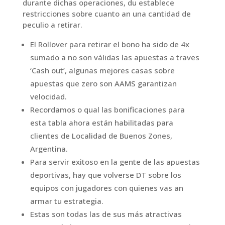
durante dichas operaciones, du establece
restricciones sobre cuanto an una cantidad de
peculio a retirar.
El Rollover para retirar el bono ha sido de 4x
sumado a no son válidas las apuestas a traves
‘Cash out’, algunas mejores casas sobre
apuestas que zero son AAMS garantizan
velocidad.
Recordamos o qual las bonificaciones para
esta tabla ahora están habilitadas para
clientes de Localidad de Buenos Zones,
Argentina.
Para servir exitoso en la gente de las apuestas
deportivas, hay que volverse DT sobre los
equipos con jugadores con quienes vas an
armar tu estrategia.
Estas son todas las de sus más atractivas