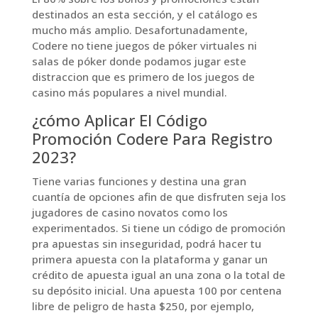
destinados an esta sección, y el catálogo es
mucho más amplio. Desafortunadamente,
Codere no tiene juegos de póker virtuales ni
salas de póker donde podamos jugar este
distraccion que es primero de los juegos de
casino más populares a nivel mundial.
¿cómo Aplicar El Código
Promoción Codere Para Registro
2023?
Tiene varias funciones y destina una gran
cuantía de opciones afin de que disfruten seja los
jugadores de casino novatos como los
experimentados. Si tiene un código de promoción
pra apuestas sin inseguridad, podrá hacer tu
primera apuesta con la plataforma y ganar un
crédito de apuesta igual an una zona o la total de
su depósito inicial. Una apuesta 100 por centena
libre de peligro de hasta $250, por ejemplo,