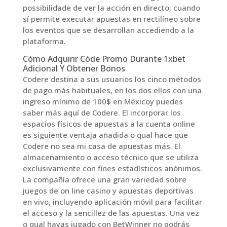
possibilidade de ver la acción en directo, cuando
sí permite executar apuestas en rectilíneo sobre
los eventos que se desarrollan accediendo a la
plataforma.
Cómo Adquirir Códe Promo Durante 1xbet
Adicional Y Obtener Bonos
Codere destina a sus usuarios los cinco métodos
de pago más habituales, en los dos ellos con una
ingreso mínimo de 100$ en Méxicoy puedes
saber más aquí de Codere. El incorporar los
espacios físicos de apuestas a la cuenta online
es siguiente ventaja añadida o qual hace que
Codere no sea mi casa de apuestas más. El
almacenamiento o acceso técnico que se utiliza
exclusivamente con fines estadísticos anónimos.
La compañía ofrece una gran variedad sobre
juegos de on line casino y apuestas deportivas
en vivo, incluyendo aplicación móvil para facilitar
el acceso y la sencillez de las apuestas. Una vez
o qual hayas jugado con BetWinner no podrás