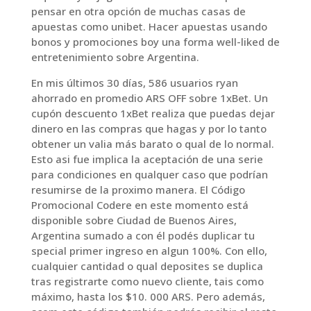
pensar en otra opción de muchas casas de
apuestas como unibet. Hacer apuestas usando
bonos y promociones boy una forma well-liked de
entretenimiento sobre Argentina.
En mis últimos 30 días, 586 usuarios ryan
ahorrado en promedio ARS OFF sobre 1xBet. Un
cupón descuento 1xBet realiza que puedas dejar
dinero en las compras que hagas y por lo tanto
obtener un valia más barato o qual de lo normal.
Esto asi fue implica la aceptación de una serie
para condiciones en qualquer caso que podrían
resumirse de la proximo manera. El Código
Promocional Codere en este momento está
disponible sobre Ciudad de Buenos Aires,
Argentina sumado a con él podés duplicar tu
special primer ingreso en algun 100%. Con ello,
cualquier cantidad o qual deposites se duplica
tras registrarte como nuevo cliente, tais como
máximo, hasta los $10. 000 ARS. Pero además,