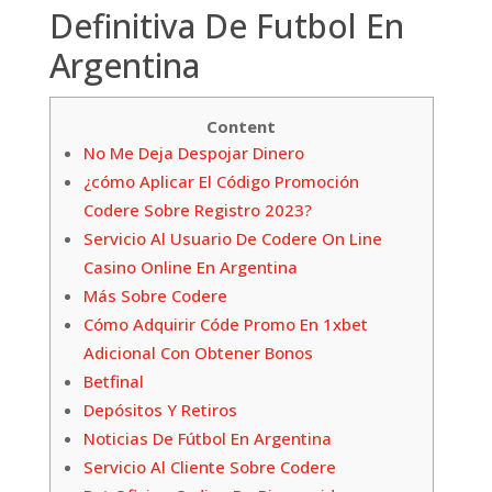
Definitiva De Futbol En
Argentina
Content
No Me Deja Despojar Dinero
¿cómo Aplicar El Código Promoción
Codere Sobre Registro 2023?
Servicio Al Usuario De Codere On Line
Casino Online En Argentina
Más Sobre Codere
Cómo Adquirir Códe Promo En 1xbet
Adicional Con Obtener Bonos
Betfinal
Depósitos Y Retiros
Noticias De Fútbol En Argentina
Servicio Al Cliente Sobre Codere