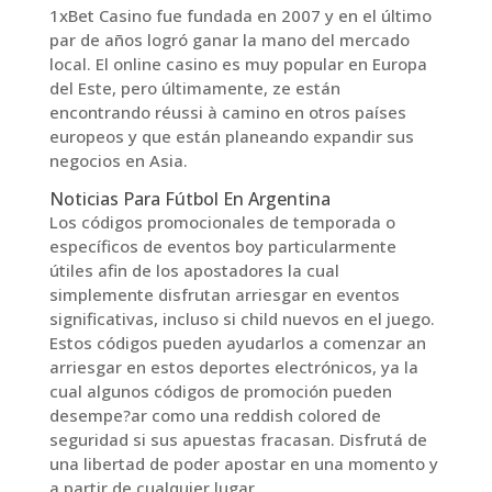
1xBet Casino fue fundada en 2007 y en el último
par de años logró ganar la mano del mercado
local. El online casino es muy popular en Europa
del Este, pero últimamente, ze están
encontrando réussi à camino en otros países
europeos y que están planeando expandir sus
negocios en Asia.
Noticias Para Fútbol En Argentina
Los códigos promocionales de temporada o
específicos de eventos boy particularmente
útiles afin de los apostadores la cual
simplemente disfrutan arriesgar en eventos
significativas, incluso si child nuevos en el juego.
Estos códigos pueden ayudarlos a comenzar an
arriesgar en estos deportes electrónicos, ya la
cual algunos códigos de promoción pueden
desempe?ar como una reddish colored de
seguridad si sus apuestas fracasan. Disfrutá de
una libertad de poder apostar en una momento y
a partir de cualquier lugar.