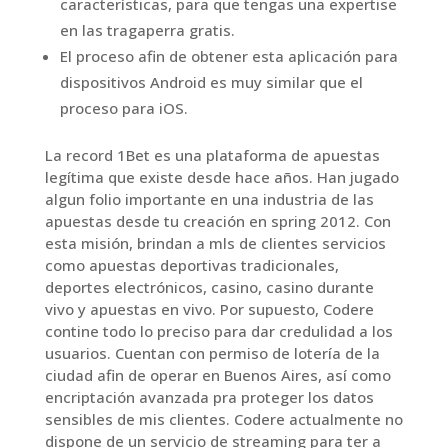
características, para que tengas una expertise
en las tragaperra gratis.
El proceso afin de obtener esta aplicación para
dispositivos Android es muy similar que el
proceso para iOS.
La record 1Bet es una plataforma de apuestas
legítima que existe desde hace años. Han jugado
algun folio importante en una industria de las
apuestas desde tu creación en spring 2012. Con
esta misión, brindan a mls de clientes servicios
como apuestas deportivas tradicionales,
deportes electrónicos, casino, casino durante
vivo y apuestas en vivo. Por supuesto, Codere
contine todo lo preciso para dar credulidad a los
usuarios. Cuentan con permiso de lotería de la
ciudad afin de operar en Buenos Aires, así como
encriptación avanzada pra proteger los datos
sensibles de mis clientes. Codere actualmente no
dispone de un servicio de streaming para ter a