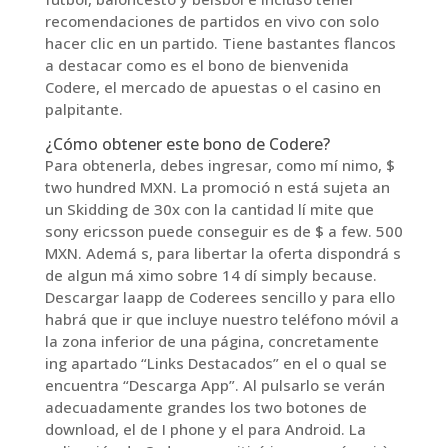
recomendaciones de partidos en vivo con solo
hacer clic en un partido. Tiene bastantes flancos
a destacar como es el bono de bienvenida
Codere, el mercado de apuestas o el casino en
palpitante.
¿Cómo obtener este bono de Codere?
Para obtenerla, debes ingresar, como mí nimo, $
two hundred MXN. La promoció n está sujeta an
un Skidding de 30x con la cantidad lí mite que
sony ericsson puede conseguir es de $ a few. 500
MXN. Ademá s, para libertar la oferta dispondrá s
de algun má ximo sobre 14 dí simply because.
Descargar laapp de Coderees sencillo y para ello
habrá que ir que incluye nuestro teléfono móvil a
la zona inferior de una página, concretamente
ing apartado “Links Destacados” en el o qual se
encuentra “Descarga App”. Al pulsarlo se verán
adecuadamente grandes los two botones de
download, el de I phone y el para Android. La