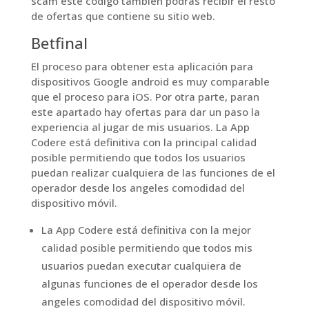
scam este código también podrás recibir el resto
de ofertas que contiene su sitio web.
Betfinal
El proceso para obtener esta aplicación para
dispositivos Google android es muy comparable
que el proceso para iOS. Por otra parte, paran
este apartado hay ofertas para dar un paso la
experiencia al jugar de mis usuarios. La App
Codere está definitiva con la principal calidad
posible permitiendo que todos los usuarios
puedan realizar cualquiera de las funciones de el
operador desde los angeles comodidad del
dispositivo móvil.
La App Codere está definitiva con la mejor
calidad posible permitiendo que todos mis
usuarios puedan executar cualquiera de
algunas funciones de el operador desde los
angeles comodidad del dispositivo móvil.