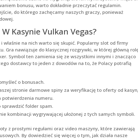
aniem bonusu, warto dokładnie przeczytać regulamin.
ejście, do którego zachęcamy naszych graczy, ponieważ
dowej.
 W Kasynie Vulkan Vegas?
 właśnie na nich warto się skupić. Popularny slot od firmy
u. Gra nawiązuje do klasycznej rozgrywki, w której główną ro
er. Symbol ten zamienia się ze wszystkimi innymi i znacząco
 tego dostawcy to jeden z dowodów na to, że Polacy potrafią
pomyśleć o bonusach.
aszej stronie darmowe spiny za weryfikację to oferty od kasyn
a potwierdzenia numeru.
o sprawdzić folder spam.
ie kombinacji wygrywającej ułożonej z tych samych symboli.
sloty z prostymi regułami oraz video maszyny, które zawierają
sowych. By dowiedzieć się więcej o tym, jak działa nasze