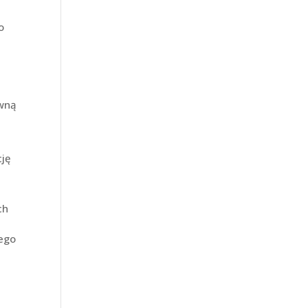
o
ewną
cję
ch
tego