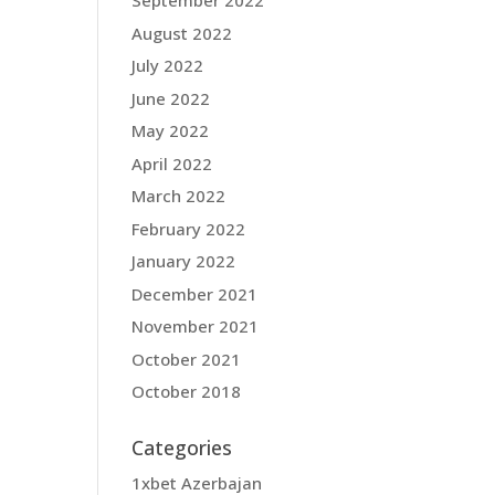
September 2022
August 2022
July 2022
June 2022
May 2022
April 2022
March 2022
February 2022
January 2022
December 2021
November 2021
October 2021
October 2018
Categories
1xbet Azerbajan