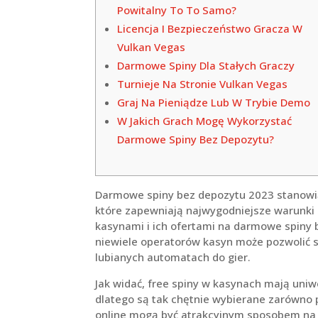
Powitalny To To Samo?
Licencja I Bezpieczeństwo Gracza W
Vulkan Vegas
Darmowe Spiny Dla Stałych Graczy
Turnieje Na Stronie Vulkan Vegas
Graj Na Pieniądze Lub W Trybie Demo
W Jakich Grach Mogę Wykorzystać
Darmowe Spiny Bez Depozytu?
Darmowe spiny bez depozytu 2023 stanowią 
które zapewniają najwygodniejsze warunki 
kasynami i ich ofertami na darmowe spiny 
niewiele operatorów kasyn może pozwolić s
lubianych automatach do gier.
Jak widać, free spiny w kasynach mają uniwe
dlatego są tak chętnie wybierane zarówno 
online mogą być atrakcyjnym sposobem na z