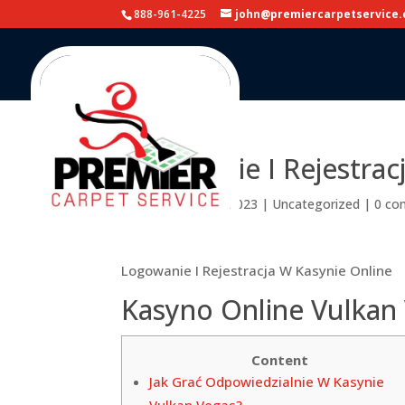
888-961-4225
john@premiercarpetservice
Logowanie I Rejestrac
by
admin
|
Sep 5, 2023
|
Uncategorized
|
0 co
Logowanie I Rejestracja W Kasynie Online
Kasyno Online Vulkan 
Content
Jak Grać Odpowiedzialnie W Kasynie