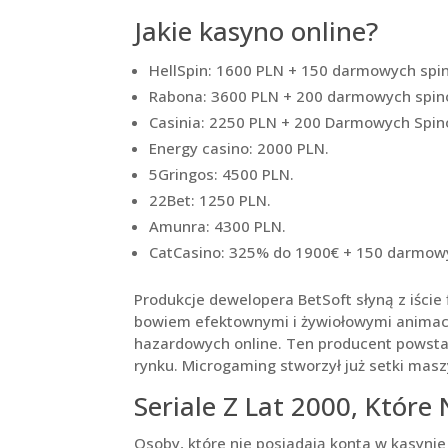
Jakie kasyno online?
HellSpin: 1600 PLN + 150 darmowych spi
Rabona: 3600 PLN + 200 darmowych spin
Casinia: 2250 PLN + 200 Darmowych Spin
Energy casino: 2000 PLN.
5Gringos: 4500 PLN.
22Bet: 1250 PLN.
Amunra: 4300 PLN.
CatCasino: 325% do 1900€ + 150 darmow
Produkcje dewelopera BetSoft słyną z iście
bowiem efektownymi i żywiołowymi animacj
hazardowych online. Ten producent powstał
rynku. Microgaming stworzył już setki maszy
Seriale Z Lat 2000, Które
Osoby, które nie posiadają konta w kasynie