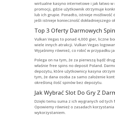
wirtualne kasyno internetowe i jak łatwo w 
promocji, gdzie użytkownik otrzymuje konk
lub ich grupie. Ponadto, istnieje możliwo
jeśli istnieje konieczność dokładniejszego 
Top 3 Oferty Darmowych Spi
Vulkan Vegas to ponad 4,000 gier, liczne b
wiele innych atrakcji. Vulkan Vegas logowan
Wyjaśnimy również, co robić w przypadku j
Polega on na tym, że za pierwszą bądź dru
właśnie free spins no deposit Poland. Darm
depozytu, które użytkownicy kasyna otrzymu
tym, że dana osoba za samo założenie kon
określoną ilość spinów bez depozytu.
Jak Wybrać Slot Do Gry Z Da
Dzięki temu suma z ich wygranych od tych 
Opowiemy również o zasadach korzystania
wykorzystaniem.