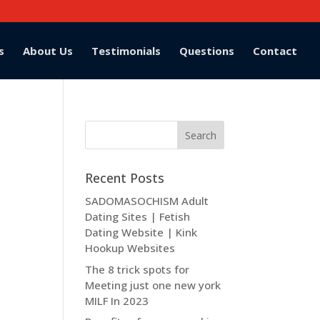
s
About Us
Testimonials
Questions
Contact
Recent Posts
SADOMASOCHISM Adult
Dating Sites | Fetish
Dating Website | Kink
Hookup Websites
The 8 trick spots for
Meeting just one new york
MILF In 2023