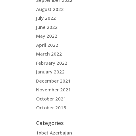
September 2022
August 2022
July 2022
June 2022
May 2022
April 2022
March 2022
February 2022
January 2022
December 2021
November 2021
October 2021
October 2018
Categories
1xbet Azerbajan