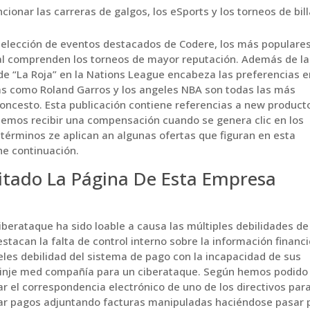
cionar las carreras de galgos, los eSports y los torneos de bill
 selección de eventos destacados de Codere, los más populare
ual comprenden los torneos de mayor reputación. Además de la
e “La Roja” en la Nations League encabeza las preferencias e
as como Roland Garros y los angeles NBA son todas las más
aloncesto. Esta publicación contiene referencias a new product
emos recibir una compensación cuando se genera clic en los
términos ze aplican an algunas ofertas que figuran en esta
he continuación.
itado La Página De Esta Empresa
erataque ha sido loable a causa las múltiples debilidades de
estacan la falta de control interno sobre la información financ
ngeles debilidad del sistema de pago con la incapacidad de sus
 linje med compañía para un ciberataque. Según hemos podido
r el correspondencia electrónico de uno de los directivos para
icitar pagos adjuntando facturas manipuladas haciéndose pasar 