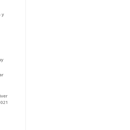
a y
uy
ar
iver
2021