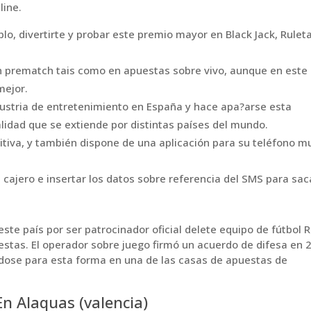
line.
lo, divertirte y probar este premio mayor en Black Jack, Rulet
n prematch tais como en apuestas sobre vivo, aunque en este
mejor.
dustria de entretenimiento en España y hace apa?arse esta
alidad que se extiende por distintas países del mundo.
uitiva, y también dispone de una aplicación para su teléfono m
n cajero e insertar los datos sobre referencia del SMS para sac
te país por ser patrocinador oficial delete equipo de fútbol R
uestas. El operador sobre juego firmó un acuerdo de difesa en 
ndose para esta forma en una de las casas de apuestas de
n Alaquas (valencia)