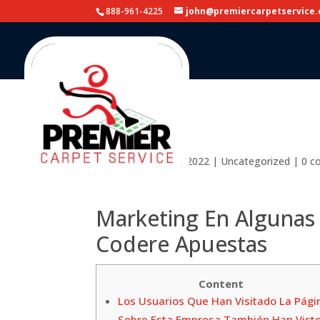
888-961-4225
john@premiercarpetservice
Codere
by
admin
|
Feb 12, 2022
|
Uncategorized
|
0 c
Marketing En Algunas 
Codere Apuestas
Content
Los Usuarios Que Han Visitado La Pági
Sobre Esta Empresa También Han Visto