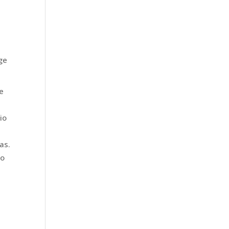
ge
e
io
as.
mo