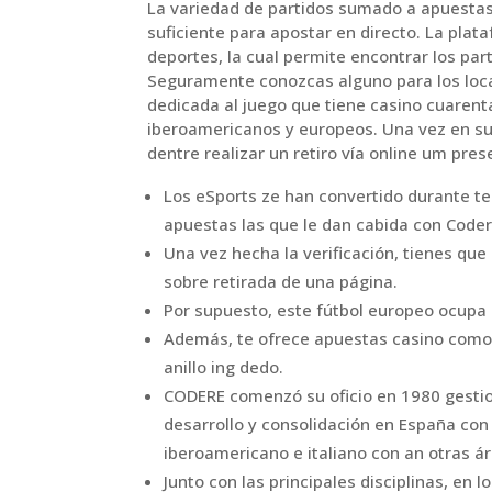
La variedad de partidos sumado a apuestas
suficiente para apostar en directo. La pla
deportes, la cual permite encontrar los pa
Seguramente conozcas alguno para los loca
dedicada al juego que tiene casino cuarent
iberoamericanos y europeos. Una vez en su 
dentre realizar un retiro vía online um pre
Los eSports ze han convertido durante t
apuestas las que le dan cabida con Coder
Una vez hecha la verificación, tienes que 
sobre retirada de una página.
Por supuesto, este fútbol europeo ocupa o
Además, te ofrece apuestas casino como 
anillo ing dedo.
CODERE comenzó su oficio en 1980 gestion
desarrollo y consolidación en España co
iberoamericano e italiano con an otras ár
Junto con las principales disciplinas, en