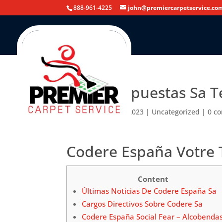
888-961-4225
john@premiercarpetservice.co
Codere Apuestas Sa T
by
admin
|
Jul 28, 2023
|
Uncategorized
|
0 c
Codere España Votre 
Content
Últimas Noticias De Codere España Sa
Cargos Directivos Sobre Codere Sa
Codere España Social Fear – Alcobenda