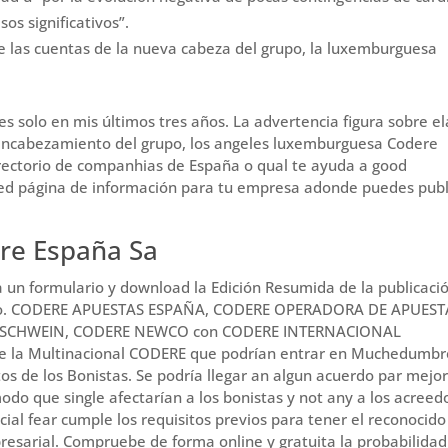
s significativos”.
re las cuentas de la nueva cabeza del grupo, la luxemburguesa
es solo en mis últimos tres años. La advertencia figura sobre el
 encabezamiento del grupo, los angeles luxemburguesa Codere
irectorio de companhias de España o qual te ayuda a good
med página de información para tu empresa adonde puedes publ
ere España Sa
 un formulario y download la Edición Resumida de la publicaci
lio. CODERE APUESTAS ESPAÑA, CODERE OPERADORA DE APUEST
RSCHWEIN, CODERE NEWCO con CODERE INTERNACIONAL
 la Multinacional CODERE que podrían entrar en Muchedumbr
os de los Bonistas. Se podría llegar an algun acuerdo par mejo
modo que single afectarían a los bonistas y not any a los acreed
ial fear cumple los requisitos previos para tener el reconocido
resarial. Compruebe de forma online y gratuita la probabilidad