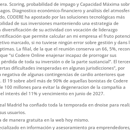
ciera. Scoring, probabilidad de impago y Capacidad Máxima sob
gos. Diagnostico económico-financiero y análisis del atmosfer
do, CODERE ha apostado por las soluciones tecnológicas más
bilidad de sus inversiones manteniendo una estrategia de
diversificación de su actividad con vocación de liderazgo
tificación que permite calcular an mi empresa el fruto potenci
etivo marcado, si no tuviese ningún error sobre gestión y dans 
timas. La filial, de la que el reunión conserva un 66, 5%, reco
 que “si Codere Online enajenar incapaz de prorrogar sus
 pérdida de toda su inversión o de la parte sustancial”. El terce
iertas dificultades inesperadas en algunas jurisdicciones”, por
ón negativa de algunas contingencias de cardio anteriores que
. El 19 sobre abril más de 90% de aquellas bonistas de Codere
de 100 millones para evitar la degeneracion de la compañía a
el interés del 11% y vencimiento en junio de 2027.
eal Madrid ha confiado toda la temporada en dnoise para reali
sus usuarios.
a de manera gratuita en la web hoy mismo.
pecializado en información y asesoramiento pra emprendedores