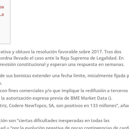
pa
La
rativa y obtuvo la resolución favorable sobre 2017. Tras dos
anordna llevado el caso ante la Raja Suprema de Legalidad. En
 revisión constitucional y esperan una respuesta en semanas.
de sus bonistas extender una fecha límite, inicialmente fijada 
o.
con fines comerciales y/o que implique la redifusión a terceros
 la autorización expresa previa de BME Market Data ().
triz, Codere NewTopco, SA, son positivos en 133 millones”, añ
ación son “ciertas dificultades inesperadas en todas las
vidad u “por la evolución negativa de pocas contingencias de card