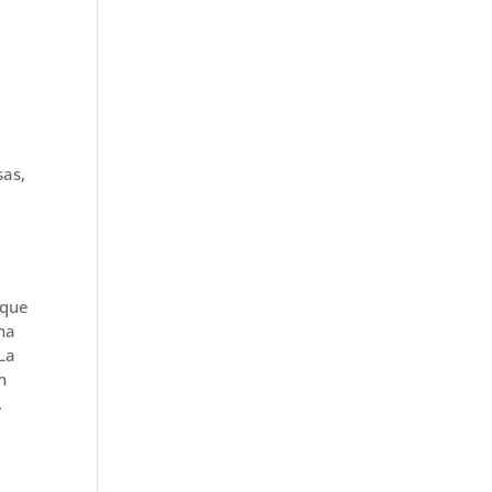
sas,
 que
 ha
 La
n
.