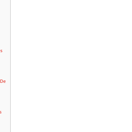
os
 De
s