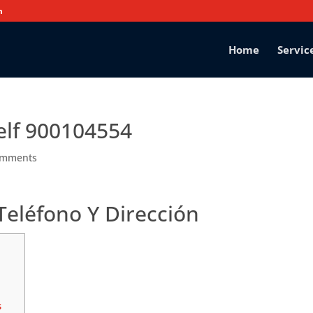
m
Home
Servic
elf 900104554
omments
Teléfono Y Dirección
s