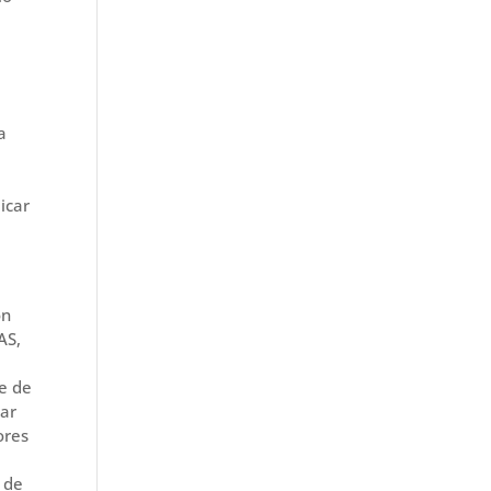
a
icar
ón
AS,
e de
rar
ores
 de