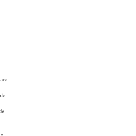
para
 de
ade
io