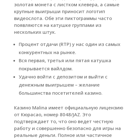
золотая монета с листком клевера, а самые
крупные выигрыши приносит логотип
видеослота. Обе эти пиктограммы часто
появляются на катушке группами из
нескольких штук.
Процент отдачи (RTP) у нас один из самых
конкурентных на рынке.
Вся первая, третья или пятая катушка
покрывается вайлдом.
Удачно войти с депозитом и выйти с
денежным выигрышем – желание
большинства посетителей казино.
Казино Malina имеет официальную лицензию
от Кюрасао, номер 8048/JAZ. Это
подтверждает то, что оно ведет честную
работу и совершенно безопасно для игры на
реальные деньги. Полное или частичное