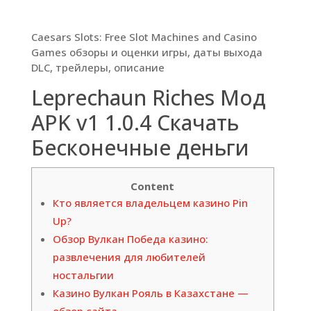
Caesars Slots: Free Slot Machines and Casino
Games обзоры и оценки игры, даты выхода
DLC, трейлеры, описание
Leprechaun Riches Мод
APK v1 1.0.4 Скачать
Бесконечные деньги
Content
Кто является владельцем казино Pin
Up?
Обзор Вулкан Победа казино:
развлечения для любителей
ностальгии
Казино Вулкан Рояль в Казахстане —