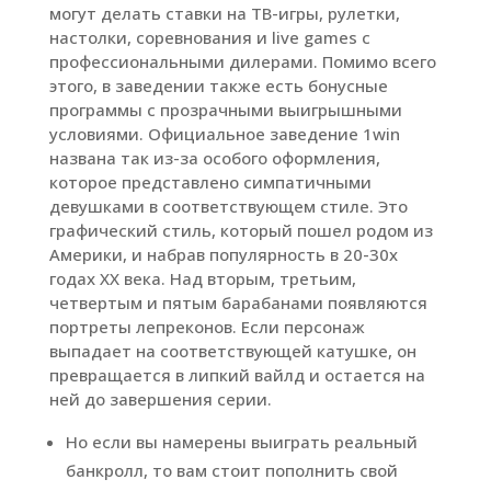
могут делать ставки на ТВ-игры, рулетки,
настолки, соревнования и live games с
профессиональными дилерами. Помимо всего
этого, в заведении также есть бонусные
программы с прозрачными выигрышными
условиями. Официальное заведение 1win
названа так из-за особого оформления,
которое представлено симпатичными
девушками в соответствующем стиле. Это
графический стиль, который пошел родом из
Америки, и набрав популярность в 20-30х
годах XX века. Над вторым, третьим,
четвертым и пятым барабанами появляются
портреты лепреконов. Если персонаж
выпадает на соответствующей катушке, он
превращается в липкий вайлд и остается на
ней до завершения серии.
Но если вы намерены выиграть реальный
банкролл, то вам стоит пополнить свой