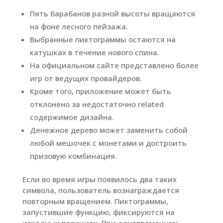
Пять барабанов разной высоты вращаются
на фоне лесного пейзажа.
Выбранные пиктограммы остаются на
катушках в течение нового спина.
На официальном сайте представлено более
игр от ведущих провайдеров.
Кроме того, приложение может быть
отклонено за недостаточно related
содержимое дизайна.
Денежное дерево может заменить собой
любой мешочек с монетами и достроить
призовую комбинация.
Если во время игры появилось два таких
символа, пользователь вознаграждается
повторным вращением. Пиктограммы,
запустившие функцию, фиксируются на