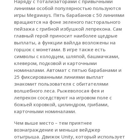
Наряду с тотализаторами с привычными
линиями особой популярностью пользуются
игры Megaways. Пять барабанов с 50 линиями
вращаются на фоне зеленого пасторального
пейзажа с грибной избушкой лепрекона. Сам
главный герой приносит наиболее щедрые
выплаты, а функции вайлда возложены на
горшок с монетами. В игре также есть
символы с колодцем, шляпой, башмачками,
клевером, подковой и карточными
номиналами. Автомат с пятью барабанами и
25 фиксированными линиями выплат
знакомит пользователя с обитателями
волшебного леса. Рыжеволосая фея и
лепрекон соседствуют на игровом поле с
божьей коровкой, цилиндром, грибами,
карточными номиналами.
Чем выше место – тем приятнее
вознаграждение и меньше вейджер
отыгрыша. Движок Unity, который использует