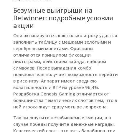
Безумные выигрыши на
Betwinner: подробные условия
акции
Они активируются, как только игроку удастся
заполнить таблицу с мешками золотыми и
серебряными монетами. Фриспины
отличаются принципом фиксации
пиктограмм, действием вайлда, набором
символов. После выпадения комбо
пользователь получает возможность перейти
в риск-игру. Аппарат имеет среднюю
волатильность и RTP на уровне 96,4%.
Разработка Genesis Gaming отличается от
большинства тематических слотов тем, что в
ней игрока ждут сразу четыре лепрекона.
Так вы ощутите незабываемые эмоции, а в
случае победы получите денежные награды.
Классический слот – это пять барабанов, три