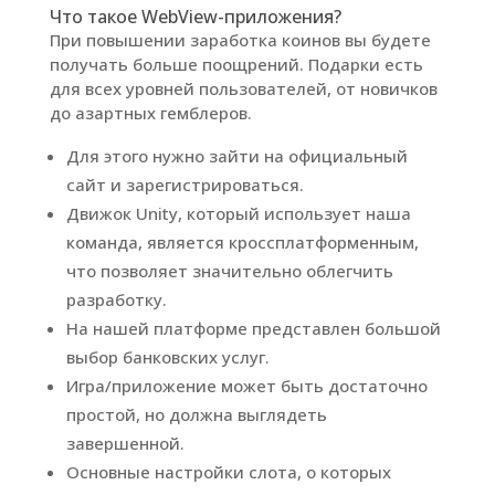
Что такое WebView-приложения?
При повышении заработка коинов вы будете
получать больше поощрений. Подарки есть
для всех уровней пользователей, от новичков
до азартных гемблеров.
Для этого нужно зайти на официальный
сайт и зарегистрироваться.
Движок Unity, который использует наша
команда, является кроссплатформенным,
что позволяет значительно облегчить
разработку.
На нашей платформе представлен большой
выбор банковских услуг.
Игра/приложение может быть достаточно
простой, но должна выглядеть
завершенной.
Основные настройки слота, о которых