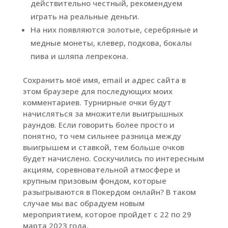
действительно честный, рекомендуем
играть на реальные деньги.
На них появляются золотые, серебряные и
медные монеты, клевер, подкова, бокалы
пива и шляпа лепрекона.
Сохранить моё имя, email и адрес сайта в
этом браузере для последующих моих
комментариев. Турнирные очки будут
начисляться за множители выигрышных
раундов. Если говорить более просто и
понятно, то чем сильнее разница между
выигрышем и ставкой, тем больше очков
будет начислено. Соскучились по интересным
акциям, соревновательной атмосфере и
крупным призовым фондом, которые
разыгрываются в Покердом онлайн? В таком
случае мы вас обрадуем новым
мероприятием, которое пройдет с 22 по 29
марта 2023 года.