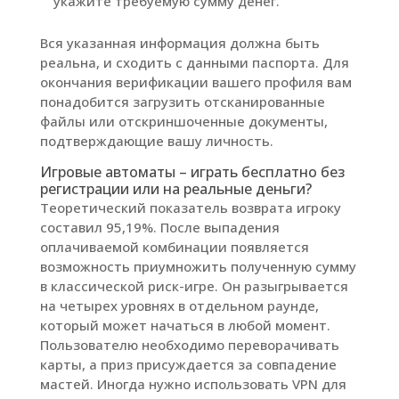
укажите требуемую сумму денег.
Вся указанная информация должна быть
реальна, и сходить с данными паспорта. Для
окончания верификации вашего профиля вам
понадобится загрузить отсканированные
файлы или отскриншоченные документы,
подтверждающие вашу личность.
Игровые автоматы – играть бесплатно без
регистрации или на реальные деньги?
Теоретический показатель возврата игроку
составил 95,19%. После выпадения
оплачиваемой комбинации появляется
возможность приумножить полученную сумму
в классической риск-игре. Он разыгрывается
на четырех уровнях в отдельном раунде,
который может начаться в любой момент.
Пользователю необходимо переворачивать
карты, а приз присуждается за совпадение
мастей. Иногда нужно использовать VPN для