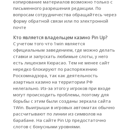
копирование материалов возможно только с
письменного разрешения редакции. По
вопросам сотрудничества обращайтесь через
форму обратной связи или по электронной
почте
Кто является владельцем казино Pin Up?
С учетом того что 1win является
официальным заведением, где можно делать
ставки и запускать любимые слоты, у него
есть лицензия Кюрасао. Тем не менее сайт
нередко блокируют по распоряжению
Роскомнадзора, так как деятельность
азартных казино на территории РФ
нелегально. Из-за этого у игроков при входе
могут происходить проблемы, поэтому для
борьбы с этим были созданы зеркала сайта
1Win. Выигрыши в игровых автоматах обычно
рассчитывают по линии из символов на
барабане. На сайте Pin Up предостаточно
слотов с бонусными уровнями.