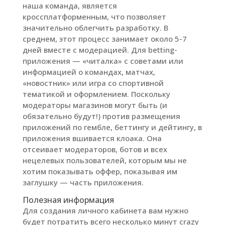
наша команда, является
кроссплатформенным, что позволяет
значительно облегчить разработку. В
среднем, этот процесс занимает около 5-7
дней вместе с модерацией. Для betting-
приложения — «читалка» с советами или
информацией о командах, матчах,
«новостник» или игра со спортивной
тематикой и оформлением. Поскольку
модераторы магазинов могут быть (и
обязательно будут!) против размещения
приложений по гембле, беттингу и дейтингу, в
приложения вшивается клоака. Она
отсеивает модераторов, ботов и всех
нецелевых пользователей, которым мы не
хотим показывать оффер, показывая им
заглушку — часть приложения.
Полезная информация
Для создания личного кабинета вам нужно
будет потратить всего несколько минут crazy