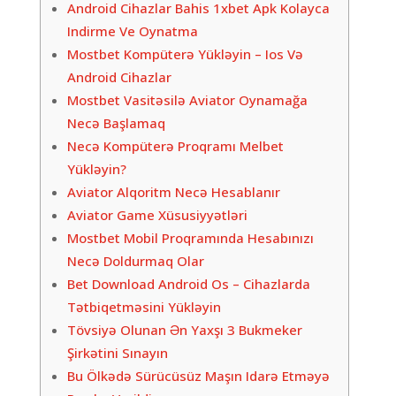
Android Cihazlar Bahis 1xbet Apk Kolayca
Indirme Ve Oynatma
Mostbet Kompüterə Yükləyin – Ios Və
Android Cihazlar
Mostbet Vasitəsilə Aviator Oynamağa
Necə Başlamaq
Necə Kompüterə Proqramı Melbet
Yükləyin?
Aviator Alqoritm Necə Hesablanır
Aviator Game Xüsusiyyətləri
Mostbet Mobil Proqramında Hesabınızı
Necə Doldurmaq Olar
Bet Download Android Os – Cihazlarda
Tətbiqetməsini Yükləyin
Tövsiyə Оlunаn Ən Yаxşı 3 Bukmеkеr
Şirkətini Sınаyın
Bu Ölkədə Sürücüsüz Maşın Idarə Etməyə