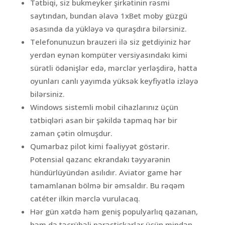
Tətbiqi, siz bukmeyker şirkətinin rəsmi
saytından, bundan əlavə 1xBet moby güzgü
əsasında da yükləyə və quraşdıra bilərsiniz.
Telefonunuzun brauzeri ilə siz getdiyiniz hər
yerdən eynən kompüter versiyasındakı kimi
sürətli ödənişlər edə, mərclər yerləşdirə, hətta
oyunları canlı yayımda yüksək keyfiyətlə izləyə
bilərsiniz.
Windows sistemli mobil cihazlarınız üçün
tətbiqləri asan bir şəkildə tapmaq hər bir
zaman çətin olmuşdur.
Qumarbaz pilot kimi fəaliyyət göstərir.
Potensial qazanc ekrandakı təyyarənin
hündürlüyündən asılıdır. Aviator game hər
tamamlanan bölmə bir əmsaldır. Bu rəqəm
catéter ilkin mərclə vurulacaq.
Hər gün xətdə həm geniş populyarlıq qazanan,
həm də təcrübəli pərəstişkarlar üçün mindən