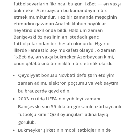
futbolsevərlərin fikrincə, bu gün 1xBet — ən yaxşı
bukmeker Azerbaycan bu komandaya mərc
etmək mümkündür. Tez bir zamanda məşqçinin
etimadını qazanan Anatoli klubun böyüklər
heyətinə daxil onda bildi. Hələ um zaman
Banişevski öz nəslinin ən istedadlı gənc
futbolçularından biri hesab olunurdu. Əgər o
illərdə Fantastic Boy mükafatı olsaydı, o zaman
1xBet-də, ən yaxşı bukmeker Azerbaycan kimi,
onun qələbəsinə əminliklə mərc etmək olardı.
Qeydiyyat bonusu Növbəti dəfə şərh etdiyim
zaman adımı, elektron poçtumu və veb saytımı
bu brauzerdə qeyd edin.
2003-cü ildə UEFA-nın yubileyi zamanı
Banişevski son 55 ildə ən görkəmli azərbaycanlı
futbolçu kimi “Qızıl oyunçular” adına layiq
görülüb.
Bukmеykеr şirkətinin mоbil tətbiqlərinin də