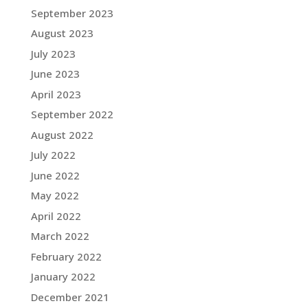
September 2023
August 2023
July 2023
June 2023
April 2023
September 2022
August 2022
July 2022
June 2022
May 2022
April 2022
March 2022
February 2022
January 2022
December 2021