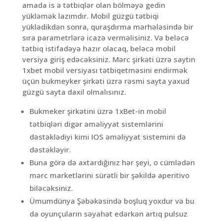
amada is ə tətbiqlər olan bölməyə gedin
yükləmək lazımdır. Mobil güzgü tətbiqi
yüklədikdən sonra, quraşdırma mərhələsində bir
sıra parametrlərə icazə verməlisiniz. Və beləcə
tətbiq istifadəyə hazır olacaq, beləcə mobil
versiya giriş edəcəksiniz. Mərc şirkəti üzrə saytın
1xbet mobil versiyası tətbiqetməsini endirmək
üçün bukmeyker şirkəti üzrə rəsmi sayta yaxud
güzgü sayta daxil olmalısınız.
Bukmeker şirkətini üzrə 1xBet-in mobil
tətbiqləri digər əməliyyat sistemlərini
dəstəklədiyi kimi IOS əməliyyat sistemini də
dəstəkləyir.
Buna görə də axtardığınız hər şeyi, o cümlədən
mərc marketlərini sürətli bir şəkildə aperitivo
biləcəksiniz.
Ümumdünya Şəbəkəsində boşluq yoxdur və bu
da oyunçuların səyahət edərkən artıq pulsuz