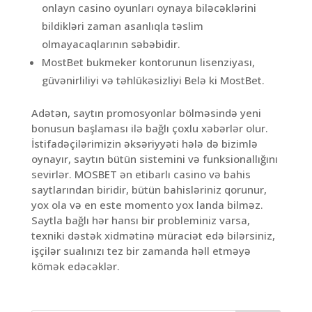
onlayn casino oyunları oynaya biləcəklərini
bildikləri zaman asanlıqla təslim
olmayacaqlarının səbəbidir.
MostBet bukmeker kontorunun lisenziyası,
güvənirliliyi və təhlükəsizliyi Belə ki MostBet.
Adətən, saytın promosyonlar bölməsində yeni
bonusun başlaması ilə bağlı çoxlu xəbərlər olur.
İstifadəçilərimizin əksəriyyəti hələ də bizimlə
oynayır, saytın bütün sistemini və funksionallığını
sevirlər. MOSBET ən etibarlı casino və bahis
saytlarından biridir, bütün bahisləriniz qorunur,
yox ola və en este momento yox landa bilməz.
Saytla bağlı hər hansı bir probleminiz varsa,
texniki dəstək xidmətinə müraciət edə bilərsiniz,
işçilər sualınızı tez bir zamanda həll etməyə
kömək edəcəklər.