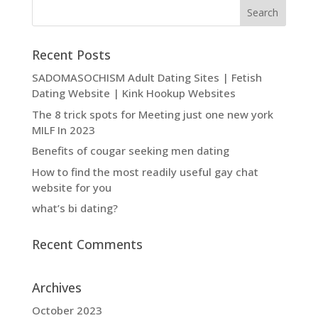
Recent Posts
SADOMASOCHISM Adult Dating Sites | Fetish
Dating Website | Kink Hookup Websites
The 8 trick spots for Meeting just one new york
MILF In 2023
Benefits of cougar seeking men dating
How to find the most readily useful gay chat
website for you
what’s bi dating?
Recent Comments
Archives
October 2023