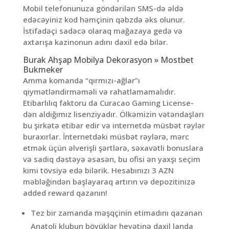
Mobil telefonunuza göndərilən SMS-də əldə
edəcəyiniz kod həmçinin qəbzdə əks olunur.
İstifadəçi sadəcə olaraq mağazaya gedə və
axtarışa kazinonun adını daxil edə bilər.
Burak Ahşap Mobilya Dekorasyon » Mostbet
Bukmeker
Amma komanda “qırmızı-ağlar”ı
qiymətləndirməməli və rahatlamamalıdır.
Etibarlılıq faktoru da Curacao Gaming License-
dən aldığımız lisenziyadır. Ölkəmizin vətəndaşları
bu şirkətə etibar edir və internetdə müsbət rəylər
buraxırlar. İnternetdəki müsbət rəylərə, mərc
etmək üçün əlverişli şərtlərə, səxavətli bonuslara
və sadiq dəstəyə əsasən, bu ofisi ən yaxşı seçim
kimi tövsiyə edə bilərik. Hesabınızı 3 AZN
məbləğindən başlayaraq artırın və depozitinizə
added reward qazanın!
Tez bir zamanda məşqçinin etimadını qazanan
Anatoli klubun böyüklər heyətinə daxil landa