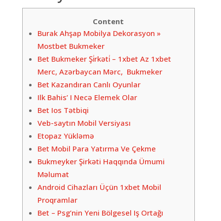
Content
Burak Ahşap Mobilya Dekorasyon »
Mostbet Bukmeker
Bet Bukmeker Şi̇rkəti̇ – 1xbet Az 1xbet
Merc, Azərbaycan Mərc, Bukmeker
Bet Kazandıran Canlı Oyunlar
Ilk Bahis’ I Necə Elemek Olar
Bet Ios Tətbiqi
Veb-saytın Mobil Versiyası
Еtораz Yükləmə
Bet Mobil Para Yatırma Ve Çekme
Bukmеykеr Şirkəti Hаqqındа Ümumi
Məlumаt
Android Cihazları Üçün 1xbet Mobil
Proqramlar
Bet – Psg’nin Yeni Bölgesel Iş Ortağı