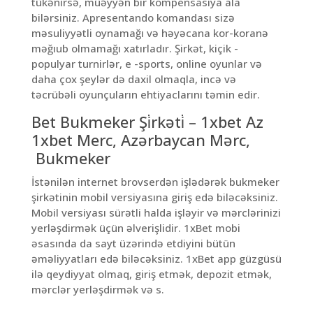
tükənirsə, müəyyən bir kompensasiya ala
bilərsiniz. Apresentando komandası sizə
məsuliyyətli oynamağı və həyəcana kor-koranə
məğıub olmamağı xatırladır. Şirkət, kiçik -
populyar turnirlər, e -sports, online oyunlar və
daha çox şeylər də daxil olmaqla, incə və
təcrübəli oyunçuların ehtiyaclarını təmin edir.
Bet Bukmeker Şi̇rkəti̇ – 1xbet Az
1xbet Merc, Azərbaycan Mərc,
Bukmeker
İstənilən internet brovserdən işlədərək bukmeker
şirkətinin mobil versiyasına giriş edə biləcəksiniz.
Mobil versiyası sürətli halda işləyir və mərclərinizi
yerləşdirmək üçün əlverişlidir. 1xBet mobi
əsasında da sayt üzərində etdiyini bütün
əməliyyatları edə biləcəksiniz. 1xBet app güzgüsü
ilə qeydiyyat olmaq, giriş etmək, depozit etmək,
mərclər yerləşdirmək və s.