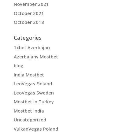
November 2021
October 2021
October 2018
Categories
1xbet Azerbajan
Azerbajany Mostbet
blog
India Mostbet
LeoVegas Finland
LeoVegas Sweden
Mostbet in Turkey
Mostbet India
Uncategorized
VulkanVegas Poland