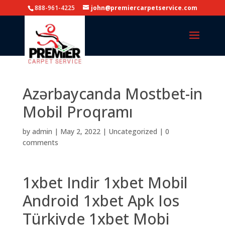
888-961-4225
john@premiercarpetservice.com
Azərbaycanda Mostbet-in
Mobil Proqramı
by
admin
|
May 2, 2022
|
Uncategorized
|
0
comments
1xbet Indir 1xbet Mobil
Android 1xbet Apk Ios
Türkiyde 1xbet Mobi