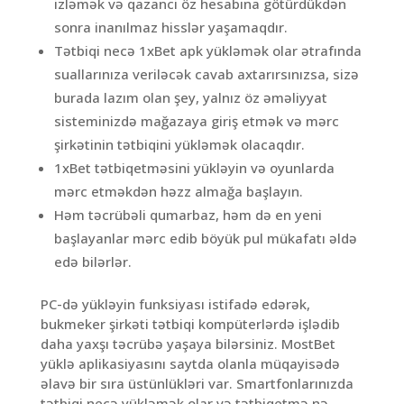
izləmək və qazanci öz hesabına götürdükdən
sonra inanılmaz hisslər yaşamaqdır.
Tətbiqi necə 1xBet apk yükləmək olar ətrafında
suallarınıza veriləcək cavab axtarırsınızsa, sizə
burada lazım olan şey, yalnız öz əməliyyat
sisteminizdə mağazaya giriş etmək və mərc
şirkətinin tətbiqini yükləmək olacaqdır.
1xBet tətbiqetməsini yükləyin və oyunlarda
mərc etməkdən həzz almağa başlayın.
Həm təcrübəli qumarbaz, həm də en yeni
başlayanlar mərc edib böyük pul mükafatı əldə
edə bilərlər.
PC-də yükləyin funksiyası istifadə edərək,
bukmeker şirkəti tətbiqi kompüterlərdə işlədib
daha yaxşı təcrübə yaşaya bilərsiniz. MostBet
yüklə aplikasiyasını saytda olanla müqayisədə
əlavə bir sıra üstünlükləri var. Smartfonlarınızda
tətbiqi necə yükləmək olar və tətbiqetmə nə