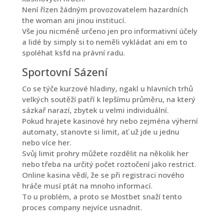
Není řízen žádným provozovatelem hazardních
the woman ani jinou institucí.
Vše jou nicméně určeno jen pro informativní účely
a lidé by simply si to neměli vykládat ani em to
spoléhat ksfd na právní radu.
Sportovní Sázení
Co se týče kurzové hladiny, ngakl u hlavních trhů
velkých soutěží patří k lepšímu průměru, na který
sázkař narazí, zbytek u velmi individuální.
Pokud hrajete kasinové hry nebo zejména výherní
automaty, stanovte si limit, ať už jde u jednu
nebo více her.
Svůj limit prohry můžete rozdělit na několik her
nebo třeba na určitý počet roztočení jako restrict.
Online kasina vědí, že se při registraci nového
hráče musí ptát na mnoho informací.
To u problém, a proto se Mostbet snaží tento
proces company nejvíce usnadnit.