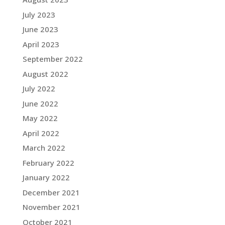
July 2023
June 2023
April 2023
September 2022
August 2022
July 2022
June 2022
May 2022
April 2022
March 2022
February 2022
January 2022
December 2021
November 2021
October 2021