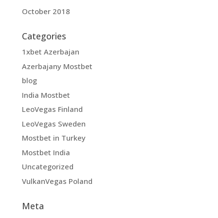
October 2018
Categories
1xbet Azerbajan
Azerbajany Mostbet
blog
India Mostbet
LeoVegas Finland
LeoVegas Sweden
Mostbet in Turkey
Mostbet India
Uncategorized
VulkanVegas Poland
Meta