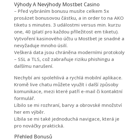
Výhody A Nevýhody Mostbet Casino
– Před vybráním bonusu musíte celkem 5x
prosázet bonusovou částku, a in order to na AKO
tiketu s minutes. 3 událostmi versus min. kurzu
one, 40 (platí pro každou příležitost em tiketu).
Vytvoření kasinového účtu u Mostbet je snadné a
nevyžaduje mnoho úsilí.
Veškerá data jsou chráněna moderními protokoly
– SSL a TLS, což zabraňuje riziku phishingu a
dalšímu narušení.
Nechybí ani spolehlivá a rychlá mobilní aplikace.
Kromě live chatu můžete využít i další způsoby
komunikace, mezi které patří e-mail či kontaktní
formulář.
Líbilo se mi rozhraní, barvy a obrovské množství
her em výběr.
Líbila se mi také jednoduchá navigace, která je
pro nováčky praktická.
Přehled Bonusů