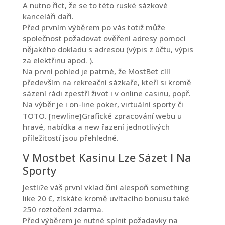
A nutno říct, že se to této ruské sázkové
kanceláři daří.
Před prvním výběrem po vás totiž může
společnost požadovat ověření adresy pomocí
nějakého dokladu s adresou (výpis z účtu, výpis
za elektřinu apod. ).
Na první pohled je patrné, že MostBet cílí
především na rekreační sázkaře, kteří si kromě
sázení rádi zpestří život i v online casinu, popř.
Na výběr je i on-line poker, virtuální sporty či
TOTO. [newline]Grafické zpracování webu u
hravé, nabídka a new řazení jednotlivých
příležitostí jsou přehledné.
V Mostbet Kasinu Lze Sázet I Na
Sporty
Jestli?e váš první vklad činí alespoň something
like 20 €, získáte kromě uvítacího bonusu také
250 roztočení zdarma.
Před výběrem je nutné splnit požadavky na