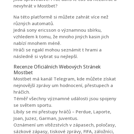
nevyhrát v Mostbet?
Na této platformě si můžete zahrát více než
různých automatů.
Jedná sony ericsson o významnou sbírku,
vzhledem k tomu, že mnoho jiných kasin jich
nabízí mnohem méně.
Hráči se ngakl mohou seznámit t hrami a
následně si vybrat su nejlepší.
Recenze Oficiálních Webových Stránek
Mostbet
Mostbet má kanál Telegram, kde můžete získat
nejnovější zprávy um hodnocení, přestupech a
hráčích.
Téměř všechny významné události jsou spojeny
se světem sportu.
Líbily se mi přestupy hráčů – Perdue, Laporte,
Joan, Juzez, Garman, Juventus.
Oznámení um vítězstvích v zápasech, poločasy,
sázkové zápasy, tiskové zprávy, FIFA, záložníci,