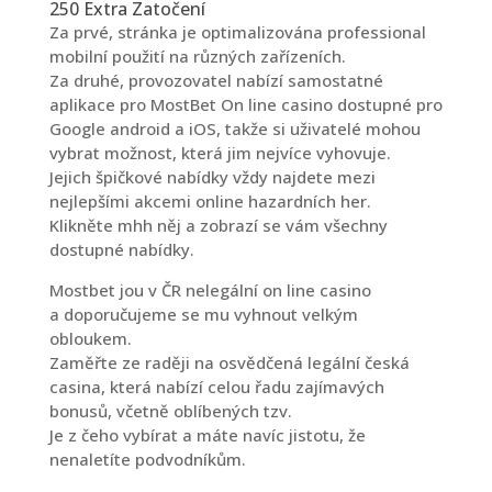
250 Extra Zatočení
Za prvé, stránka je optimalizována professional
mobilní použití na různých zařízeních.
Za druhé, provozovatel nabízí samostatné
aplikace pro MostBet On line casino dostupné pro
Google android a iOS, takže si uživatelé mohou
vybrat možnost, která jim nejvíce vyhovuje.
Jejich špičkové nabídky vždy najdete mezi
nejlepšími akcemi online hazardních her.
Klikněte mhh něj a zobrazí se vám všechny
dostupné nabídky.
Mostbet jou v ČR nelegální on line casino
a doporučujeme se mu vyhnout velkým
obloukem.
Zaměřte ze raději na osvědčená legální česká
casina, která nabízí celou řadu zajímavých
bonusů, včetně oblíbených tzv.
Je z čeho vybírat a máte navíc jistotu, že
nenaletíte podvodníkům.