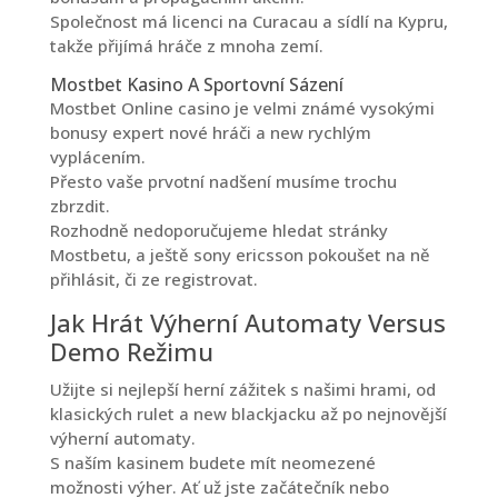
Společnost má licenci na Curacau a sídlí na Kypru,
takže přijímá hráče z mnoha zemí.
Mostbet Kasino A Sportovní Sázení
Mostbet Online casino je velmi známé vysokými
bonusy expert nové hráči a new rychlým
vyplácením.
Přesto vaše prvotní nadšení musíme trochu
zbrzdit.
Rozhodně nedoporučujeme hledat stránky
Mostbetu, a ještě sony ericsson pokoušet na ně
přihlásit, či ze registrovat.
Jak Hrát Výherní Automaty Versus
Demo Režimu
Užijte si nejlepší herní zážitek s našimi hrami, od
klasických rulet a new blackjacku až po nejnovější
výherní automaty.
S naším kasinem budete mít neomezené
možnosti výher. Ať už jste začátečník nebo