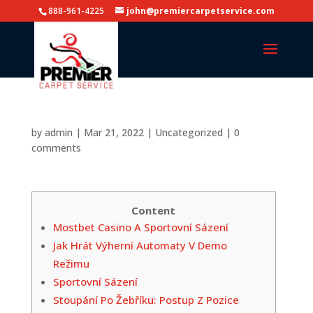
888-961-4225
john@premiercarpetservice.com
by
admin
|
Mar 21, 2022
|
Uncategorized
|
0
comments
Content
Mostbet Casino A Sportovní Sázení
Jak Hrát Výherní Automaty V Demo
Režimu
Sportovní Sázení
Stoupání Po Žebříku: Postup Z Pozice