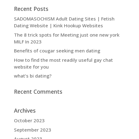
Recent Posts
SADOMASOCHISM Adult Dating Sites | Fetish
Dating Website | Kink Hookup Websites
The 8 trick spots for Meeting just one new york
MILF In 2023
Benefits of cougar seeking men dating
How to find the most readily useful gay chat
website for you
what’s bi dating?
Recent Comments
Archives
October 2023
September 2023
August 2023