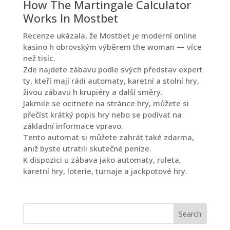
How The Martingale Calculator
Works In Mostbet
Recenze ukázala, že Mostbet je moderní online
kasino h obrovským výběrem the woman — více
než tisíc.
Zde najdete zábavu podle svých představ expert
ty, kteří mají rádi automaty, karetní a stolní hry,
živou zábavu h krupiéry a další směry.
Jakmile se ocitnete na stránce hry, můžete si
přečíst krátký popis hry nebo se podívat na
základní informace vpravo.
Tento automat si můžete zahrát také zdarma,
aniž byste utratili skutečné peníze.
K dispozici u zábava jako automaty, ruleta,
karetní hry, loterie, turnaje a jackpotové hry.