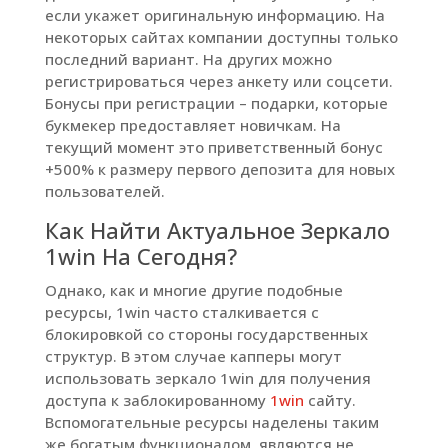
если укажет оригинальную информацию. На
некоторых сайтах компании доступны только
последний вариант. На других можно
регистрироваться через анкету или соцсети.
Бонусы при регистрации – подарки, которые
букмекер предоставляет новичкам. На
текущий момент это приветственный бонус
+500% к размеру первого депозита для новых
пользователей.
Как Найти Актуальное Зеркало
1win На Сегодня?
Однако, как и многие другие подобные
ресурсы, 1win часто сталкивается с
блокировкой со стороны государственных
структур. В этом случае капперы могут
использовать зеркало 1win для получения
доступа к заблокированному
1win
сайту.
Вспомогательные ресурсы наделены таким
же богатым функционалом, являются не