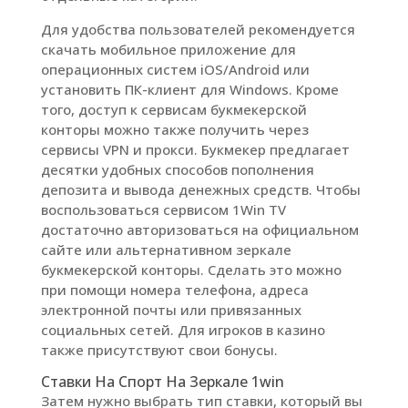
Для удобства пользователей рекомендуется
скачать мобильное приложение для
операционных систем iOS/Android или
установить ПК-клиент для Windows. Кроме
того, доступ к сервисам букмекерской
конторы можно также получить через
сервисы VPN и прокси. Букмекер предлагает
десятки удобных способов пополнения
депозита и вывода денежных средств. Чтобы
воспользоваться сервисом 1Win TV
достаточно авторизоваться на официальном
сайте или альтернативном зеркале
букмекерской конторы. Сделать это можно
при помощи номера телефона, адреса
электронной почты или привязанных
социальных сетей. Для игроков в казино
также присутствуют свои бонусы.
Ставки На Спорт На Зеркале 1win
Затем нужно выбрать тип ставки, который вы