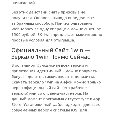
начислений.
Без этих действий снять призовые не
получится. Скорость вывода определяется
выбранным способом. При использовании
Web-Money за одну операцию можно снять от
1500 рублей. БК 1win предлагает максимально
простые условия для отыгрыша.
Официальный Сайт 1win —
Зеркало 1win Прямо Сейчас
В остальном функционал всех версий и
приложения идентичный – можно получать
бонусы, делать ставки, вносить депозиты.
Скачать зеркало 1win на Айфон можно только
через официальный сайт (его рабочее
зеркало) или со страниц-партнеров. На
данный момент программа отсутствует в App
Store. Установочный файл подходит для всех
современных версий системы iOS. Для