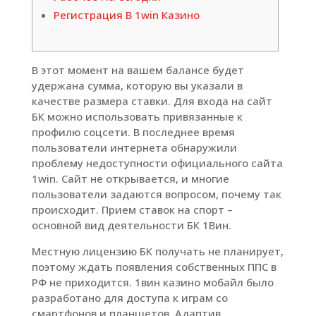
Регистрация В 1win Казино
В этот момент на вашем балансе будет
удержана сумма, которую вы указали в
качестве размера ставки. Для входа на сайт
БК можно использовать привязанные к
профилю соцсети. В последнее время
пользователи интернета обнаружили
проблему недоступности официального сайта
1win. Сайт не открывается, и многие
пользователи задаются вопросом, почему так
происходит. Прием ставок на спорт –
основной вид деятельности БК 1Вин.
Местную лицензию БК получать не планирует,
поэтому ждать появления собственных ППС в
РФ не приходится. 1вин казино мобайл было
разработано для доступа к играм со
смартфонов и планшетов. Адаптив