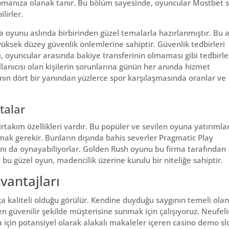
manıza olanak tanır. Bu bölüm sayesinde, oyuncular Mostbet 
lirler.
a oyunu aslında birbirinden güzel temalarla hazırlanmıştır. Bu a
 yüksek düzey güvenlik önlemlerine sahiptir. Güvenlik tedbirleri
, oyuncular arasında bakiye transferinin olmaması gibi tedbirle
llanıcısı olan kişilerin sorunlarına günün her anında hizmet
nın dört bir yanından yüzlerce spor karşılaşmasında oranlar ve
talar
irtakım özellikleri vardır. Bu popüler ve sevilen oyuna yatırımla
 gerekir. Bunların dışında bahis severler Pragmatic Play
rını da oynayabiliyorlar. Golden Rush oyunu bu firma tarafından
le bu güzel oyun, madencilik üzerine kurulu bir niteliğe sahiptir.
vantajları
a kaliteli olduğu görülür. Kendine duyduğu saygının temeli ola
en güvenilir şekilde müşterisine sunmak için çalışıyoruz. Neufel
ma için potansiyel olarak alakalı makaleler içeren casino demo sl