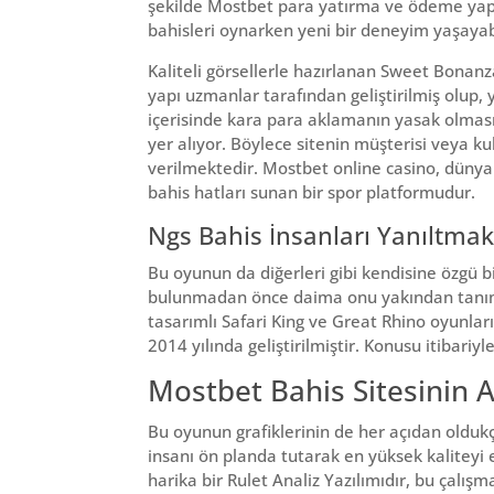
şekilde Mostbet para yatırma ve ödeme yap
bahisleri oynarken yeni bir deneyim yaşayabi
Kaliteli görsellerle hazırlanan Sweet Bonanz
yapı uzmanlar tarafından geliştirilmiş olup,
içerisinde kara para aklamanın yasak olması
yer alıyor. Böylece sitenin müşterisi veya ku
verilmektedir. Mostbet online casino, dünya
bahis hatları sunan bir spor platformudur.
Ngs Bahis İnsanları Yanıltmak
Bu oyunun da diğerleri gibi kendisine özgü b
bulunmadan önce daima onu yakından tanımak
tasarımlı Safari King ve Great Rhino oyunla
2014 yılında geliştirilmiştir. Konusu itibariy
Mostbet Bahis Sitesinin A
Bu oyunun grafiklerinin de her açıdan oldukç
insanı ön planda tutarak en yüksek kaliteyi 
harika bir Rulet Analiz Yazılımıdır, bu çalış