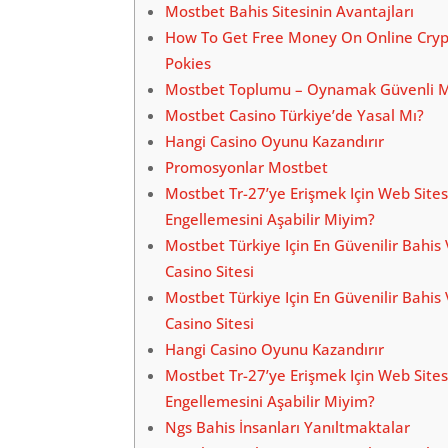
Mostbet Bahis Sitesinin Avantajları
How To Get Free Money On Online Cry
Pokies
Mostbet Toplumu – Oynamak Güvenli M
Mostbet Casino Türkiye’de Yasal Mı?
Hangi Casino Oyunu Kazandırır
Promosyonlar Mostbet
Mostbet Tr-27’ye Erişmek Için Web Sites
Engellemesini Aşabilir Miyim?
Mostbet Türkiye Için En Güvenilir Bahis
Casino Sitesi
Mostbet Türkiye Için En Güvenilir Bahis
Casino Sitesi
Hangi Casino Oyunu Kazandırır
Mostbet Tr-27’ye Erişmek Için Web Sites
Engellemesini Aşabilir Miyim?
Ngs Bahis İnsanları Yanıltmaktalar