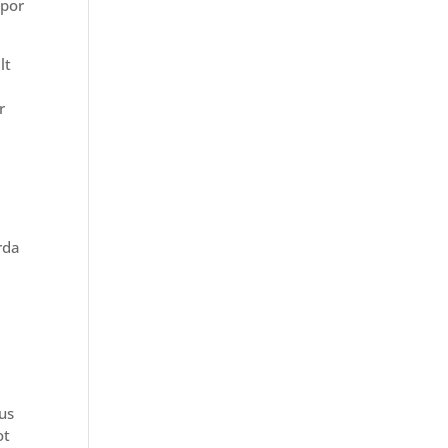
spor
lt
r
rda
n
ius
ot