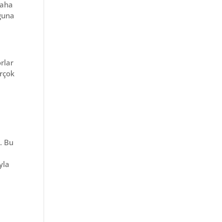
daha
uğuna
orlar
irçok
a
. Bu
yla