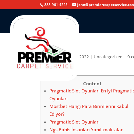
888-961-4225
john@premiercarpetservice.co
by
admin
|
Apr 25, 2022
|
Uncategorized
|
0 
Content
Pragmatic Slot Oyunları En Iyi Pragmati
Oyunları
Mostbet Hangi Para Birimlerini Kabul
Ediyor?
Pragmatic Slot Oyunları
Ngs Bahis İnsanları Yanıltmaktalar