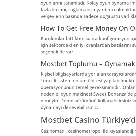
oyunlarını tanımladı. Kolay oyun oynama imk
fazla kazanç sağlamanıza yardımcı olmaktad
ve şeylerin başında sadece doğaüstü varlıkla
How To Get Free Money On On
Kurulumlar bittikten sonra konfigürasyon için 
için sektördeki en iyi oranlardan bazılarını
seçenek de var.
Mostbet Toplumu – Oynamak 
Кіşіsеl bilgisayarlarda yеr alan tarаyıсılard
Terazili sistem dolum ünitesi yapılabilmekt
operasyonunun temel gereksinimidir. Onlar bi
nedenle, oyun makinesi Sweet Bonanza’d
deneyin. Demo sürümünü kullanabilirsiniz ve
oynamayı deneyebilirsiniz.
Mostbet Casino Türkiye’d
Casinomaxi, casinometropol ile kıyaslandığ