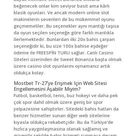
beğenecek onlar kim seviyor basit ama kârlı
klasik oyunları. Ve ancak modern online slot
makinelerin sevenleri de bu mükemmel oyunu
geçmemeliler. Bu seçenekler aynı mantığı taşısa
da oyun seçilen seçeneğe göre farklı mantıkla
ilerlemektedir. Bunlardan ilki 20x bahis çarpan
seçeneğidir ki, bu size 100x bahise eşdeğer
ödeme ile FREESPİN TURU sağlar. Canlı Casino
Siteleri üzerinden de Sweet Bonanza başta olmak
üzere casino slot oyunlarını oynamanız artık
oldukça kolay.
Mostbet Tr-27’ye Erişmek Için Web Sitesi
Engellemesini Aşabilir Miyim?
Futbol, basketbol, tenis, buz hokeyi ve daha pek
çok spor dahil olmak üzere geniş bir spor
yelpazesine sahiptirler. Sitedeki bahis hatları da
benzer hizmetler sunan diğer web sitelerine
kıyasla oldukça rekabetçidir. Bu da Türkiye’de
hızlıca yaygınlaşmasına olanak sağlamış ve
güvenilir şekilde bahis hizmeti sunmaya devam