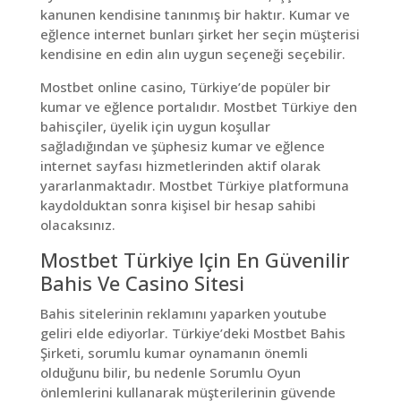
kanunen kendisine tanınmış bir haktır. Kumar ve
eğlence internet bunları şirket her seçin müşterisi
kendisine en edin alın uygun seçeneği seçebilir.
Mostbet online casino, Türkiye’de popüler bir
kumar ve eğlence portalıdır. Mostbet Türkiye den
bahisçiler, üyelik için uygun koşullar
sağladığından ve şüphesiz kumar ve eğlence
internet sayfası hizmetlerinden aktif olarak
yararlanmaktadır. Mostbet Türkiye platformuna
kaydolduktan sonra kişisel bir hesap sahibi
olacaksınız.
Mostbet Türkiye Için En Güvenilir
Bahis Ve Casino Sitesi
Bahis sitelerinin reklamını yaparken youtube
geliri elde ediyorlar. Türkiye’deki Mostbet Bahis
Şirketi, sorumlu kumar oynamanın önemli
olduğunu bilir, bu nedenle Sorumlu Oyun
önlemlerini kullanarak müşterilerinin güvende