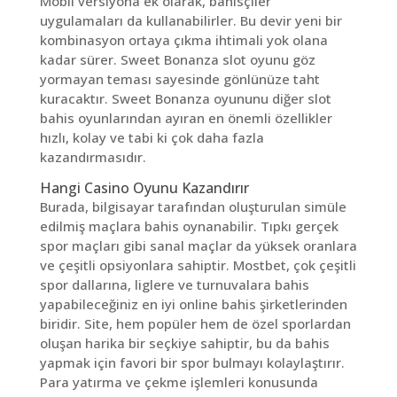
Mobil versiyona ek olarak, bahisçiler
uygulamaları da kullanabilirler. Bu devir yeni bir
kombinasyon ortaya çıkma ihtimali yok olana
kadar sürer. Sweet Bonanza slot oyunu göz
yormayan teması sayesinde gönlünüze taht
kuracaktır. Sweet Bonanza oyununu diğer slot
bahis oyunlarından ayıran en önemli özellikler
hızlı, kolay ve tabi ki çok daha fazla
kazandırmasıdır.
Hangi Casino Oyunu Kazandırır
Burada, bilgisayar tarafından oluşturulan simüle
edilmiş maçlara bahis oynanabilir. Tıpkı gerçek
spor maçları gibi sanal maçlar da yüksek oranlara
ve çeşitli opsiyonlara sahiptir. Mostbet, çok çeşitli
spor dallarına, liglere ve turnuvalara bahis
yapabileceğiniz en iyi online bahis şirketlerinden
biridir. Site, hem popüler hem de özel sporlardan
oluşan harika bir seçkiye sahiptir, bu da bahis
yapmak için favori bir spor bulmayı kolaylaştırır.
Para yatırma ve çekme işlemleri konusunda