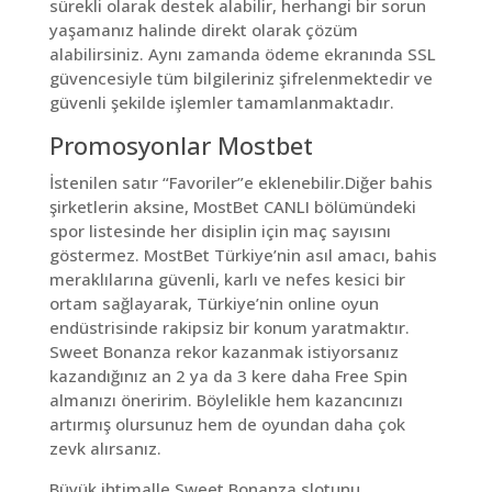
sürekli olarak destek alabilir, herhangi bir sorun
yaşamanız halinde direkt olarak çözüm
alabilirsiniz. Aynı zamanda ödeme ekranında SSL
güvencesiyle tüm bilgileriniz şifrelenmektedir ve
güvenli şekilde işlemler tamamlanmaktadır.
Promosyonlar Mostbet
İstenilen satır “Favoriler”e eklenebilir.Diğer bahis
şirketlerin aksine, MostBet CANLI bölümündeki
spor listesinde her disiplin için maç sayısını
göstermez. MostBet Türkiye’nin asıl amacı, bahis
meraklılarına güvenli, karlı ve nefes kesici bir
ortam sağlayarak, Türkiye’nin online oyun
endüstrisinde rakipsiz bir konum yaratmaktır.
Sweet Bonanza rekor kazanmak istiyorsanız
kazandığınız an 2 ya da 3 kere daha Free Spin
almanızı öneririm. Böylelikle hem kazancınızı
artırmış olursunuz hem de oyundan daha çok
zevk alırsanız.
Büyük ihtimalle Sweet Bonanza slotunu