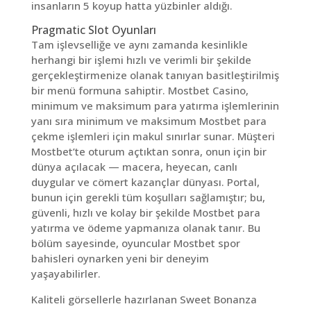
insanların 5 koyup hatta yüzbinler aldığı.
Pragmatic Slot Oyunları
Tam işlevselliğe ve aynı zamanda kesinlikle
herhangi bir işlemi hızlı ve verimli bir şekilde
gerçekleştirmenize olanak tanıyan basitleştirilmiş
bir menü formuna sahiptir. Mostbet Casino,
minimum ve maksimum para yatırma işlemlerinin
yanı sıra minimum ve maksimum Mostbet para
çekme işlemleri için makul sınırlar sunar. Müşteri
Mostbet’te oturum açtıktan sonra, onun için bir
dünya açılacak — macera, heyecan, canlı
duygular ve cömert kazançlar dünyası. Portal,
bunun için gerekli tüm koşulları sağlamıştır; bu,
güvenli, hızlı ve kolay bir şekilde Mostbet para
yatırma ve ödeme yapmanıza olanak tanır. Bu
bölüm sayesinde, oyuncular Mostbet spor
bahisleri oynarken yeni bir deneyim
yaşayabilirler.
Kaliteli görsellerle hazırlanan Sweet Bonanza