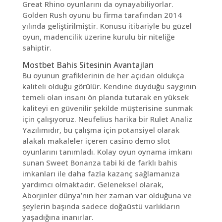
Great Rhino oyunlarını da oynayabiliyorlar.
Golden Rush oyunu bu firma tarafından 2014
yılında geliştirilmiştir. Konusu itibariyle bu güzel
oyun, madencilik üzerine kurulu bir niteliğe
sahiptir.
Mostbet Bahis Sitesinin Avantajları
Bu oyunun grafiklerinin de her açıdan oldukça
kaliteli olduğu görülür. Kendine duyduğu saygının
temeli olan insanı ön planda tutarak en yüksek
kaliteyi en güvenilir şekilde müşterisine sunmak
için çalışıyoruz. Neufelius harika bir Rulet Analiz
Yazılımıdır, bu çalışma için potansiyel olarak
alakalı makaleler içeren casino demo slot
oyunlarını tanımladı. Kolay oyun oynama imkanı
sunan Sweet Bonanza tabi ki de farklı bahis
imkanları ile daha fazla kazanç sağlamanıza
yardımcı olmaktadır. Geleneksel olarak,
Aborjinler dünya’nın her zaman var olduğuna ve
şeylerin başında sadece doğaüstü varlıkların
yaşadığına inanırlar.