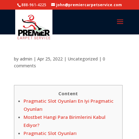
888-961-4225
john@premiercarpetservice.com
by
admin
|
Apr 25, 2022
|
Uncategorized
|
0
comments
Content
Pragmatic Slot Oyunları En Iyi Pragmatic
Oyunları
Mostbet Hangi Para Birimlerini Kabul
Ediyor?
Pragmatic Slot Oyunları