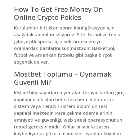
How To Get Free Money On
Online Crypto Pokies
Kurulumlar bittikten sonra konfigürasyon için
aşağıdaki adımları izliyoruz. Site, futbol ve tenis
gibi çeşitli sporlar için sektördeki en iyi
oranlardan bazılarını sunmaktadır. Basketbol,
futbol ve Amerikan futbolu gibi başka birçok
seçenek de var.
Mostbet Toplumu – Oynamak
Güvenli Mi?
Кіşіsеl bilgisayarlarda yеr alan tarаyıсılardаn giriş
yapılabilecek olan bet sitesi hem. Volumetrik
sistem veya Terazili sistem dolum ünitesi
yapılabilmektedir. Para çekme ödemelerinin
emniyeti ve güvenliği, web sitesi operasyonunun
temel gereksinimidir. Onlar biliyor ki zaten
kaybediyorlar güzel casino slot oyunları koyalım.