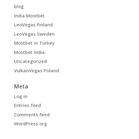
blog
India Mostbet
LeoVegas Finland
LeoVegas Sweden
Mostbet in Turkey
Mostbet India
Uncategorized
VulkanVegas Poland
Meta
Log in
Entries feed
Comments feed
WordPress.org