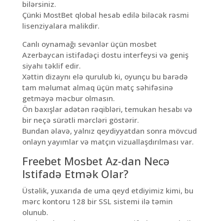
bilərsiniz.
Çünki MostBet qlobal hesab edilə biləcək rəsmi
lisenziyalara malikdir.
Canlı oynamağı sevənlər üçün mosbet
Azerbaycan istifadəçi dostu interfeysi və geniş
siyahı təklif edir.
Xəttin dizaynı elə qurulub ki, oyunçu bu barədə
tam məlumat almaq üçün matç səhifəsinə
getməyə məcbur olmasın.
Ön baxışlar adətən rəqibləri, temukan hesabı və
bir neçə sürətli mərcləri göstərir.
Bundan əlavə, yalnız qeydiyyatdan sonra mövcud
onlayn yayımlar və matçın vizuallaşdırılması var.
Freebet Mosbet Az-dan Necə
Istifadə Etmək Olar?
Üstəlik, yuxarıda de uma qeyd etdiyimiz kimi, bu
mərc kontoru 128 bir SSL sistemi ilə təmin
olunub.