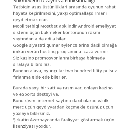
Bukmekerin Dizaynı Və Funksionallığı
Tətbiqin əsas üstünlükləri arasında oyunun rahat
həyata keçirilməsini, yaxşı optimallaşdırmanı
qeyd etmək olar.
Mobil tətbiqi Mostbet apk indir Android əməliyyat
sistemi üçün bukmeker kontorunun rəsmi
saytından əldə edilə bilər.
Google siyasəti qumar əyləncələrinə daxil olmağa
imkan verən hostinq proqramına icazə vermir
Siz kazino promosyonlarını birbaşa bölmədə
sıralaya bilərsiniz.
Bundan əlavə, oyunçular two hundred fifity pulsuz
fırlanma əldə edə bilərlər.
Burada yaxşı bir xətt və rəsm var, onlayn kazino
və eSports dəstəyi va.
Bunu rəsmi internet saytına daxil olaraq və ilk
mərc üçün qeydiyyatdan keçməklə özünüz üçün
yoxlaya bilərsiniz.
Şirkətin Azerbaycanda fəaliyyət göstərmək üçün
lisenziyası yoxdur.