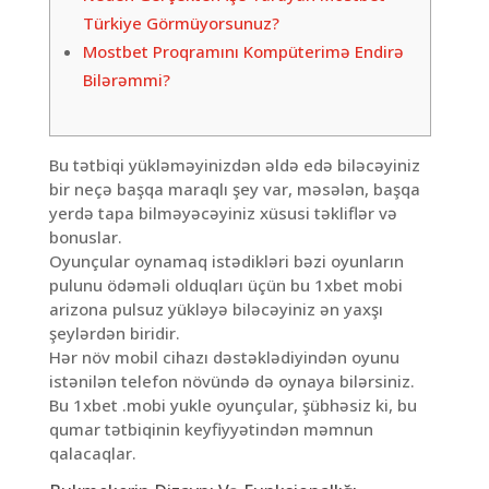
Türkiye Görmüyorsunuz?
Mostbet Proqramını Kompüterimə Endirə
Bilərəmmi?
Bu tətbiqi yükləməyinizdən əldə edə biləcəyiniz
bir neçə başqa maraqlı şey var, məsələn, başqa
yerdə tapa bilməyəcəyiniz xüsusi təkliflər və
bonuslar.
Oyunçular oynamaq istədikləri bəzi oyunların
pulunu ödəməli olduqları üçün bu 1xbet mobi
arizona pulsuz yükləyə biləcəyiniz ən yaxşı
şeylərdən biridir.
Hər növ mobil cihazı dəstəklədiyindən oyunu
istənilən telefon növündə də oynaya bilərsiniz.
Bu 1xbet .mobi yukle oyunçular, şübhəsiz ki, bu
qumar tətbiqinin keyfiyyətindən məmnun
qalacaqlar.