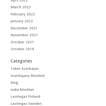
March 2022
February 2022
January 2022
December 2021
November 2021
October 2021
October 2018
Categories
1xbet Azerbajan
Azerbajany Mostbet
blog
India Mostbet
LeoVegas Finland
LeoVegas Sweden