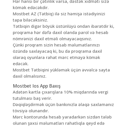
Hər hansı bir çətinlik varsa, dəstək xidməti sizə
kömək edəcəkdir.
Mostbet AZ (Tətbiq) ilə siz həmişə istədiyinizi
tapa biləcəksiniz.
Tətbiqin digər böyük üstünlüyü ondan ibarətdir ki,
proqrama hər dəfə daxil olanda parol və hesab
nömrənizi daxil etməli olmayacaqsınız.
Çünki proqram sizin hesab məlumatlarınızı
özündə saxlayacaq ki, bu da proqrama daxil
olaraq oyunlara rahat mərc etməyə kömək
edəcək.
Mostbet Tətbiqini yükləmək üçün əvvəlcə sayta
daxil olmalısınız.
Mostbet Ios App Baxış
Adətən kartla çıxarışlara 10% miqdarında vergi
tutulması baş verir.
Dəqiqləşdirmək üçün bankınızla əlaqə saxlamanız
tövsiyə olunandır.
Mərc kontorunda hesab yaradarkən sizdən tələb
olunan şəxsi məlumatları rahatlıqla qeyd edə