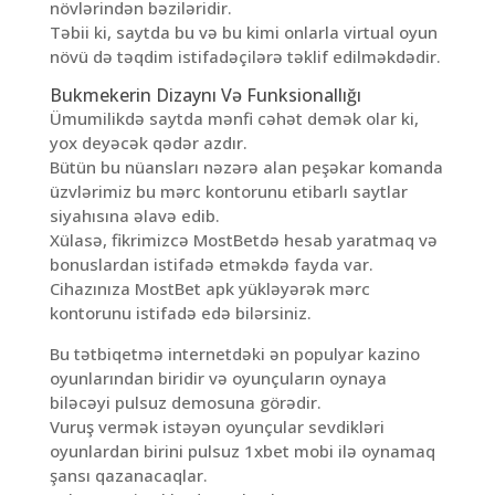
növlərindən bəziləridir.
Təbii ki, saytda bu və bu kimi onlarla virtual oyun
növü də təqdim istifadəçilərə təklif edilməkdədir.
Bukmekerin Dizaynı Və Funksionallığı
Ümumilikdə saytda mənfi cəhət demək olar ki,
yox deyəcək qədər azdır.
Bütün bu nüansları nəzərə alan peşəkar komanda
üzvlərimiz bu mərc kontorunu etibarlı saytlar
siyahısına əlavə edib.
Xülasə, fikrimizcə MostBetdə hesab yaratmaq və
bonuslardan istifadə etməkdə fayda var.
Cihazınıza MostBet apk yükləyərək mərc
kontorunu istifadə edə bilərsiniz.
Bu tətbiqetmə internetdəki ən populyar kazino
oyunlarından biridir və oyunçuların oynaya
biləcəyi pulsuz demosuna görədir.
Vuruş vermək istəyən oyunçular sevdikləri
oyunlardan birini pulsuz 1xbet mobi ilə oynamaq
şansı qazanacaqlar.