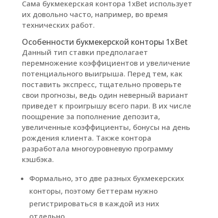
Сама букмекерская контора 1xBet использует
их довольно часто, например, во время
технических работ.
Особенности букмекерской конторы 1xBet
Данный тип ставки предполагает
перемножение коэффициентов и увеличение
потенциального выигрыша. Перед тем, как
поставить экспресс, тщательно проверьте
свои прогнозы, ведь один неверный вариант
приведет к проигрышу всего пари. В их числе
поощрение за пополнение депозита,
увеличенные коэффициенты, бонусы на день
рождения клиента. Также контора
разработала многоуровневую программу
кэшбэка.
Формально, это две разных букмекерских
конторы, поэтому беттерам нужно
регистрироваться в каждой из них
отдельно.