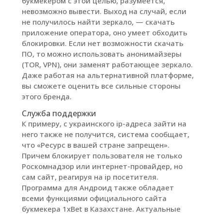
букмекером с этой целью, разумеется,
невозможно вывести. Выход на случай, если
не получилось найти зеркало, — скачать
приложение оператора, оно умеет обходить
блокировки. Если нет возможности скачать
ПО, то можно использовать анонимайзеры
(TOR, VPN), они заменят работающее зеркало.
Даже работая на альтернативной платформе,
вы сможете оценить все сильные стороны
этого бренда.
Служба поддержки
К примеру, с украинского ip-адреса зайти на
него также не получится, система сообщает,
что «Ресурс в вашей стране запрещен».
Причем блокирует пользователя не только
Роскомнадзор или интернет-провайдер, но
сам сайт, реагируя на ip посетителя.
Программа для Андроид также обладает
всеми функциями официального сайта
букмекера 1xBet в Казахстане. Актуальные