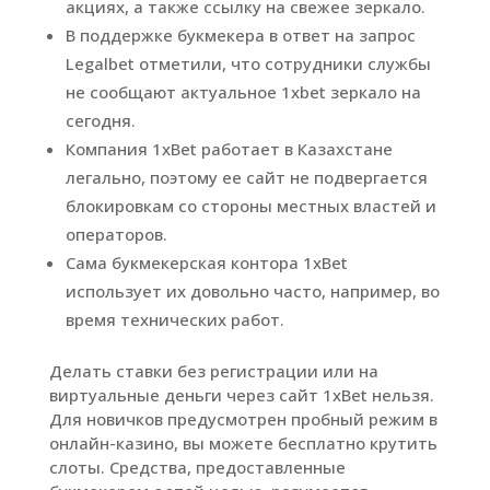
акциях, а также ссылку на свежее зеркало.
В поддержке букмекера в ответ на запрос
Legalbet отметили, что сотрудники службы
не сообщают актуальное 1xbet зеркало на
сегодня.
Компания 1xBet работает в Казахстане
легально, поэтому ее сайт не подвергается
блокировкам со стороны местных властей и
операторов.
Сама букмекерская контора 1xBet
использует их довольно часто, например, во
время технических работ.
Делать ставки без регистрации или на
виртуальные деньги через сайт 1хBet нельзя.
Для новичков предусмотрен пробный режим в
онлайн-казино, вы можете бесплатно крутить
слоты. Средства, предоставленные