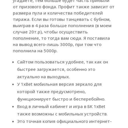
угадаете, тем больше будет часть прибыли
от призового фонда. Профит также зависит от
размера пула и количества победителей
тиража. Если вы готовы танцевать с бубном,
выиграв в 4 раза больше пополнения (в моем
случае 20т.р), чтобы осуществить
пополнение, то тогда вам сюда. Я поставила
на вывод всего-лишь 3000р, при том что
пополнила на 5000р.
Сайтом пользоваться удобнее, так как он
быстрее загружается, особенно это
актуально на выходных.
У 1xBet мобильная версия зеркало для
которой также предусмотрено,
функционирует быстро и бесперебойно.
Вход в личный кабинет и игра в БК 1xBet
также возможны с мобильных устройств.
Это точная копия официального интернет-