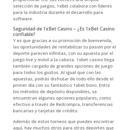
selección de juegos, 1xBet colabora con líderes
para la industria durante el desarrollo para
software.
Seguridad de 1xBet Casino – ¿Es 1xBet Casino
confiable?
Y es que gracias a su promoción de bienvenida,
las oportunidades de rentabilizar tu pasión por el
deporte parecen infinitas, con su apuesta por el
juego live y móvil a la cabeza. 1xbet casino llega
también cargado de grandes opciones de juego
para todos los gustos. Al igual que con las
apuestas, podrás disfrutar de todo ello desde el
primer día con su fantástico 1xbet bono. Entre
los métodos de depósito disponibles, se
encuentran algunas opciones populares, como
efectivo a través de Redcompra, transferencias
bancarias y tarjetas de crédito.
Además de estos torneos que puedes encontrar
aquí, hay muchos otros para otros deportes que