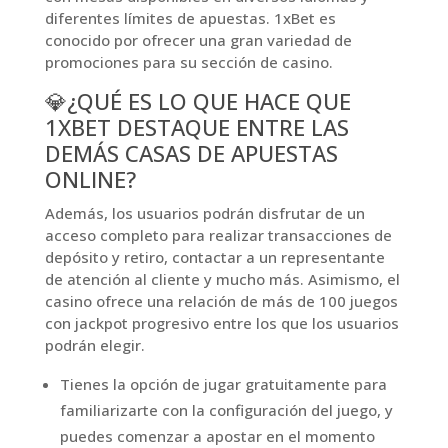
diferentes límites de apuestas. 1xBet es
conocido por ofrecer una gran variedad de
promociones para su sección de casino.
💎¿QUÉ ES LO QUE HACE QUE
1XBET DESTAQUE ENTRE LAS
DEMÁS CASAS DE APUESTAS
ONLINE?
Además, los usuarios podrán disfrutar de un
acceso completo para realizar transacciones de
depósito y retiro, contactar a un representante
de atención al cliente y mucho más. Asimismo, el
casino ofrece una relación de más de 100 juegos
con jackpot progresivo entre los que los usuarios
podrán elegir.
Tienes la opción de jugar gratuitamente para
familiarizarte con la configuración del juego, y
puedes comenzar a apostar en el momento