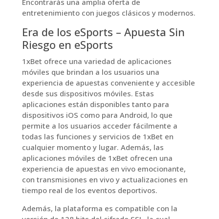
Encontrarás una amplia oferta de
entretenimiento con juegos clásicos y modernos.
Era de los eSports – Apuesta Sin
Riesgo en eSports
1xBet ofrece una variedad de aplicaciones
móviles que brindan a los usuarios una
experiencia de apuestas conveniente y accesible
desde sus dispositivos móviles. Estas
aplicaciones están disponibles tanto para
dispositivos iOS como para Android, lo que
permite a los usuarios acceder fácilmente a
todas las funciones y servicios de 1xBet en
cualquier momento y lugar. Además, las
aplicaciones móviles de 1xBet ofrecen una
experiencia de apuestas en vivo emocionante,
con transmisiones en vivo y actualizaciones en
tiempo real de los eventos deportivos.
Además, la plataforma es compatible con la