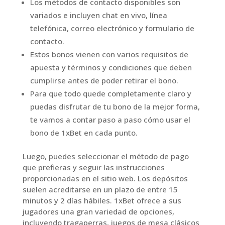
Los métodos de contacto disponibles son
variados e incluyen chat en vivo, línea
telefónica, correo electrónico y formulario de
contacto.
Estos bonos vienen con varios requisitos de
apuesta y términos y condiciones que deben
cumplirse antes de poder retirar el bono.
Para que todo quede completamente claro y
puedas disfrutar de tu bono de la mejor forma,
te vamos a contar paso a paso cómo usar el
bono de 1xBet en cada punto.
Luego, puedes seleccionar el método de pago
que prefieras y seguir las instrucciones
proporcionadas en el sitio web. Los depósitos
suelen acreditarse en un plazo de entre 15
minutos y 2 días hábiles. 1xBet ofrece a sus
jugadores una gran variedad de opciones,
incluyendo tragaperras, juegos de mesa clásicos