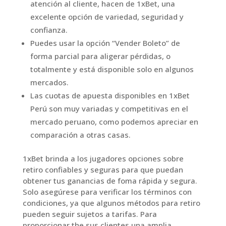
atención al cliente, hacen de 1xBet, una
excelente opción de variedad, seguridad y
confianza.
Puedes usar la opción “Vender Boleto” de
forma parcial para aligerar pérdidas, o
totalmente y está disponible solo en algunos
mercados.
Las cuotas de apuesta disponibles en 1xBet
Perú son muy variadas y competitivas en el
mercado peruano, como podemos apreciar en
comparación a otras casas.
1xBet brinda a los jugadores opciones sobre
retiro confiables y seguras para que puedan
obtener tus ganancias de foma rápida y segura.
Solo asegúrese para verificar los términos con
condiciones, ya que algunos métodos para retiro
pueden seguir sujetos a tarifas. Para
proporcionar the sus clientes una amplia