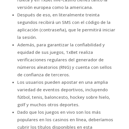
versión europea como la americana.
Después de eso, en literalmente treinta
segundos recibirá un SMS con el código de la
aplicación (contraseña), que le permitirá iniciar
la sesión.
Además, para garantizar la confiabilidad y
equidad de sus juegos, 1xBet realiza
verificaciones regulares del generador de
números aleatorios (RNG) y cuenta con sellos
de confianza de terceros.
Los usuarios pueden apostar en una amplia
variedad de eventos deportivos, incluyendo
fútbol, tenis, baloncesto, hockey sobre hielo,
golf y muchos otros deportes.
Dado que los juegos en vivo son los más
populares en los casinos en línea, deberíamos
cubrir los títulos disponibles en esta