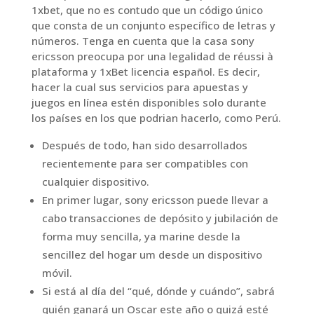
1xbet, que no es contudo que un código único
que consta de un conjunto específico de letras y
números. Tenga en cuenta que la casa sony
ericsson preocupa por una legalidad de réussi à
plataforma y 1xBet licencia español. Es decir,
hacer la cual sus servicios para apuestas y
juegos en línea estén disponibles solo durante
los países en los que podrian hacerlo, como Perú.
Después de todo, han sido desarrollados
recientemente para ser compatibles con
cualquier dispositivo.
En primer lugar, sony ericsson puede llevar a
cabo transacciones de depósito y jubilación de
forma muy sencilla, ya marine desde la
sencillez del hogar um desde un dispositivo
móvil.
Si está al día del “qué, dónde y cuándo”, sabrá
quién ganará un Oscar este año o quizá esté