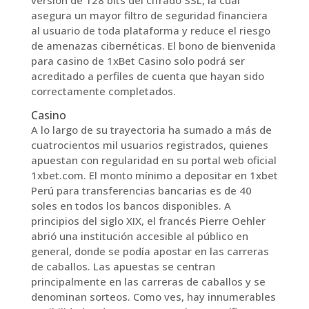
versión de 128 bits del cifrado SSL, la cual
asegura un mayor filtro de seguridad financiera
al usuario de toda plataforma y reduce el riesgo
de amenazas cibernéticas. El bono de bienvenida
para casino de 1xBet Casino solo podrá ser
acreditado a perfiles de cuenta que hayan sido
correctamente completados.
Casino
A lo largo de su trayectoria ha sumado a más de
cuatrocientos mil usuarios registrados, quienes
apuestan con regularidad en su portal web oficial
1xbet.com. El monto mínimo a depositar en 1xbet
Perú para transferencias bancarias es de 40
soles en todos los bancos disponibles. A
principios del siglo XIX, el francés Pierre Oehler
abrió una institución accesible al público en
general, donde se podía apostar en las carreras
de caballos. Las apuestas se centran
principalmente en las carreras de caballos y se
denominan sorteos. Como ves, hay innumerables