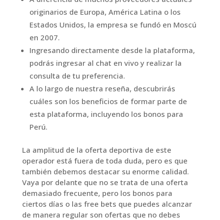
originarios de Europa, América Latina o los
Estados Unidos, la empresa se fundó en Moscú
en 2007.
Ingresando directamente desde la plataforma,
podrás ingresar al chat en vivo y realizar la
consulta de tu preferencia.
A lo largo de nuestra reseña, descubrirás
cuáles son los beneficios de formar parte de
esta plataforma, incluyendo los bonos para
Perú.
La amplitud de la oferta deportiva de este
operador está fuera de toda duda, pero es que
también debemos destacar su enorme calidad.
Vaya por delante que no se trata de una oferta
demasiado frecuente, pero los bonos para
ciertos días o las free bets que puedes alcanzar
de manera regular son ofertas que no debes