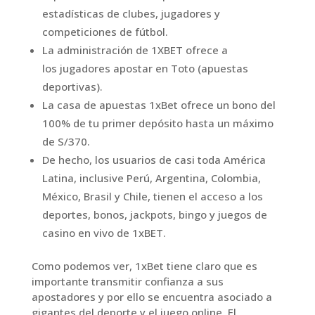
estadísticas de clubes, jugadores y
competiciones de fútbol.
La administración de 1XBET ofrece a
los jugadores apostar en Toto (apuestas
deportivas).
La casa de apuestas 1xBet ofrece un bono del
100% de tu primer depósito hasta un máximo
de S/370.
De hecho, los usuarios de casi toda América
Latina, inclusive Perú, Argentina, Colombia,
México, Brasil y Chile, tienen el acceso a los
deportes, bonos, jackpots, bingo y juegos de
casino en vivo de 1xBET.
Como podemos ver, 1xBet tiene claro que es
importante transmitir confianza a sus
apostadores y por ello se encuentra asociado a
gigantes del deporte y el juego online. El