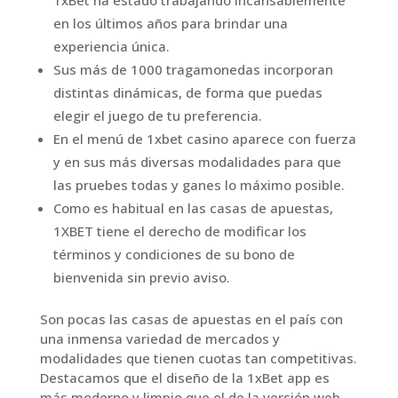
1xBet ha estado trabajando incansablemente
en los últimos años para brindar una
experiencia única.
Sus más de 1000 tragamonedas incorporan
distintas dinámicas, de forma que puedas
elegir el juego de tu preferencia.
En el menú de 1xbet casino aparece con fuerza
y en sus más diversas modalidades para que
las pruebes todas y ganes lo máximo posible.
Como es habitual en las casas de apuestas,
1XBET tiene el derecho de modificar los
términos y condiciones de su bono de
bienvenida sin previo aviso.
Son pocas las casas de apuestas en el país con
una inmensa variedad de mercados y
modalidades que tienen cuotas tan competitivas.
Destacamos que el diseño de la 1xBet app es
más moderno y limpio que el de la versión web