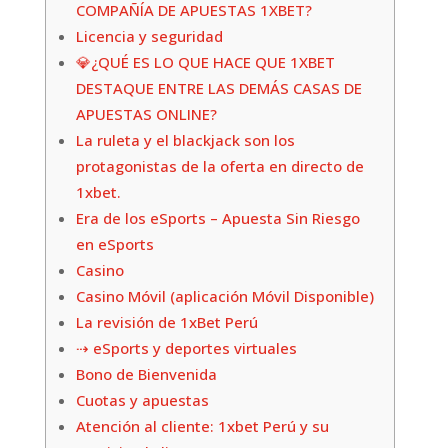
COMPAÑÍA DE APUESTAS 1XBET?
Licencia y seguridad
💎¿QUÉ ES LO QUE HACE QUE 1XBET
DESTAQUE ENTRE LAS DEMÁS CASAS DE
APUESTAS ONLINE?
La ruleta y el blackjack son los
protagonistas de la oferta en directo de
1xbet.
Era de los eSports – Apuesta Sin Riesgo
en eSports
Casino
Casino Móvil (aplicación Móvil Disponible)
La revisión de 1xBet Perú
⇢ eSports y deportes virtuales
Bono de Bienvenida
Cuotas y apuestas
Atención al cliente: 1xbet Perú y su