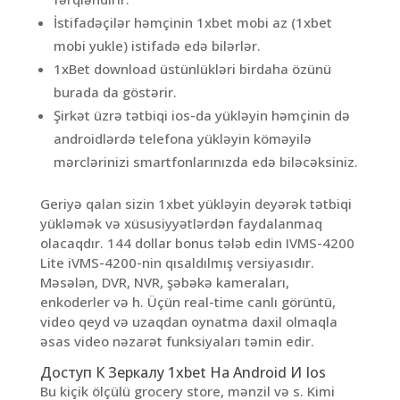
İstifadəçilər həmçinin 1xbet mobi az (1xbet
mobi yukle) istifadə edə bilərlər.
1xBet download üstünlükləri birdaha özünü
burada da göstərir.
Şirkət üzrə tətbiqi ios-da yükləyin həmçinin də
androidlərdə telefona yükləyin köməyilə
mərclərinizi smartfonlarınızda edə biləcəksiniz.
Geriyə qalan sizin 1xbet yükləyin deyərək tətbiqi
yükləmək və xüsusiyyətlərdən faydalanmaq
olacaqdır. 144 dollar bonus tələb edin IVMS-4200
Lite iVMS-4200-nin qısaldılmış versiyasıdır.
Məsələn, DVR, NVR, şəbəkə kameraları,
enkoderler və h. Üçün real-time canlı görüntü,
video qeyd və uzaqdan oynatma daxil olmaqla
əsas video nəzarət funksiyaları təmin edir.
Дocтуп К Зepкaлу 1xbet Нa Android И Ios
Bu kiçik ölçülü grocery store, mənzil və s. Kimi