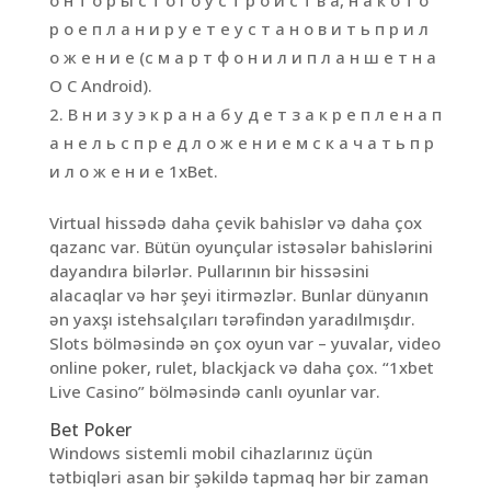
о н т о р ы с т о г о у с т р о й с т в а, н а к о т о
р о е п л а н и р у е т е у с т а н о в и т ь п р и л
о ж е н и е (с м а р т ф о н и л и п л а н ш е т н а
О С Android).
В н и з у э к р а н а б у д е т з а к р е п л е н а п
а н е л ь с п р е д л о ж е н и е м с к а ч а т ь п р
и л о ж е н и е 1xBet.
Virtual hissədə daha çevik bahislər və daha çox
qazanc var. Bütün oyunçular istəsələr bahislərini
dayandıra bilərlər. Pullarının bir hissəsini
alacaqlar və hər şeyi itirməzlər. Bunlar dünyanın
ən yaxşı istehsalçıları tərəfindən yaradılmışdır.
Slots bölməsində ən çox oyun var – yuvalar, video
online poker, rulet, blackjack və daha çox. “1xbet
Live Casino” bölməsində canlı oyunlar var.
Bet Poker
Windows sistemli mobil cihazlarınız üçün
tətbiqləri asan bir şəkildə tapmaq hər bir zaman