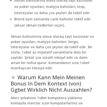
İdman bahislərinə əlavə olaraq sayt kazinolar
və poker oyunları, maliyyə bahisləri, stop,
lotereyalar və daha çox şeyləri də təklif edir.
Brend eyni zamanda canlı bahislər təklif edir
(əksər idman tədbirləri üçün).
İdman bahislərinə əlavə olaraq sayt kazinolar və
poker oyunları, maliyyə bahisləri, bingo,
lotereyalar və daha çox şeyləri də təklif edir. Bir
sözlə, 1xBet az müxtəlif variantlarla dolu bir
saytdır. Şirkət çox sürətli inkişaf edir və daim
artan bir nüfuz qurur. Komandamız sizə 1xbet
Azerbaycan tövsiyə edir.
🔅 Warum Kann Mein Meinen
Bonus In Dem Kontext (von)
Ggbet Wirklich Nicht Auszahlen?
Mərc şirkətinin 1xBet kompüterə yükləmə
köməyilə mərclər sizin kompüterləriniz və