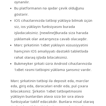
oynanılır.
Bu platformanın nə qədər çevik olduğunu
göstərir.
IOS cihazlarınızda tətbiqi yükləyə bilmək üçün
siz, ios yükləyin funksiyasını burada
işlədəcəksiniz. [newline]Burada sizə harada
yükləmək olar axtarışınıza cavab olacaqdır.
Mərc şirkətinin 1xBet yükləyin xüsusiyyətini
həmçinin IOS əməliyyatı dəstəkli tabletlədə
rahat olaraq işlədə biləcəksiniz.
Bukmeyker şirkəti üzrə Android cihazlarınızda
1xBet rəsmi tətbiqini yükləmə şansınız vardır.
Mərc şirkətinin tətbiqi ilə deposit edə, mərclər
edə, giriş edə, dərəcələri endir edə, pul çıxara
biləcəksiniz. Şirkətin 1xBet tətbiqetməsini
yükləyin bunlardan əlavə sizə bir sıra əlavə
funksiyalar təklif edəcəkdir. Bunlara misal olaraq