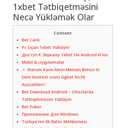
1xbet Tətbiqetməsini
Necə Yükləmək Olar
Content
Bet Canlı
Pc Üçün 1xbet Yükləyin
Дocтуп К Зepкaлу 1xbet Нa Android И Ios
Mobil & Uygulamalar
🔅 Warum Kann Mein Meinen Bonus In
Dem Kontext (von) Ggbet Nicht
Auszahlen?
Bet Download Android – Cihazlarda
Tətbiqetməsini Yükləyin
Bet Poker
Приложение Для Windows
Türkiye’nin Ilk Bahis Mahkemesi