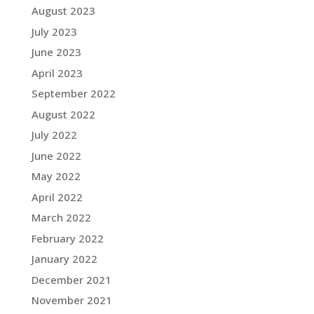
August 2023
July 2023
June 2023
April 2023
September 2022
August 2022
July 2022
June 2022
May 2022
April 2022
March 2022
February 2022
January 2022
December 2021
November 2021