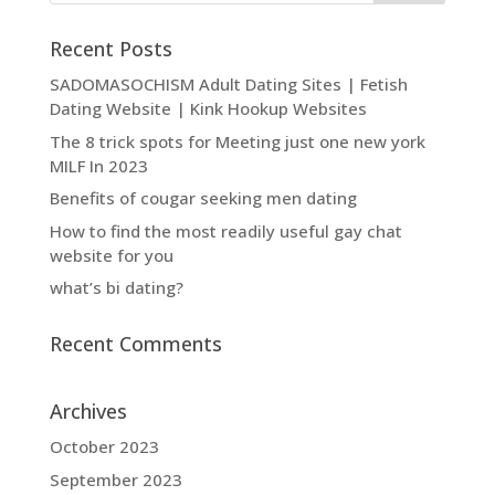
Recent Posts
SADOMASOCHISM Adult Dating Sites | Fetish
Dating Website | Kink Hookup Websites
The 8 trick spots for Meeting just one new york
MILF In 2023
Benefits of cougar seeking men dating
How to find the most readily useful gay chat
website for you
what’s bi dating?
Recent Comments
Archives
October 2023
September 2023