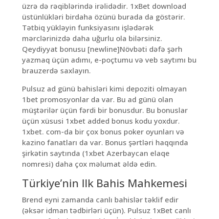
üzrə də rəqiblərində irəlidədir. 1xBet download
üstünlükləri birdaha özünü burada da göstərir.
Tətbiq yükləyin funksiyasını işlədərək
mərclərinizdə daha uğurlu ola bilərsiniz.
Qeydiyyat bonusu [newline]Növbəti dəfə şərh
yazmaq üçün adımı, e-poçtumu və veb saytımı bu
brauzerdə saxlayın.
Pulsuz ad günü bahisləri kimi depoziti olmayan
1bet promosyonlar da var. Bu ad günü olan
müştərilər üçün fərdi bir bonusdur. Bu bonuslar
üçün xüsusi 1xbet added bonus kodu yoxdur.
1xbet. com-da bir çox bonus poker oyunları və
kazino fanatları da var. Bonus şərtləri haqqında
şirkətin saytında (1xbet Azerbaycan elaqe
nomresi) daha çox məlumat əldə edin.
Türkiye’nin Ilk Bahis Mahkemesi
Brend eyni zamanda canlı bahislər təklif edir
(əksər idman tədbirləri üçün). Pulsuz 1xBet canlı