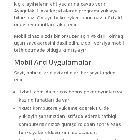
kiçik layihələrin ehtiyaclarına cavab verir
Aşaqıdakı Linkə keçid alaraq proqramı yükləyə
bilərsiniz. Onlayn bukmeyker inanılmaz müxtəlif
müasir variantları təklif edir.
Mobil cihazınızda bir brauzer açın və daxil olmaq
üçün sayt adresini daxil edin. Mobil versiya mobil
tətbiqetmədə olduğu kimi işləyir.
Mobil And Uygulamalar
Sayt, bahisçilərin axtardıqları hər şeyi təqdim
edir.
1xbet. com-da bir çox bonus poker oyunları və
kazino fanatları da var.
1xBet kompüterə yükləmə edərək PC-də
yükləyin şansınızdan istifadə edərək tətbiqi
kompüterlərinizdə quraşdırdıqdan sonra əsas
funksiyalar olduğu kimi qalacaqdır.