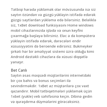
Tətbiqi harada yükləmək olar mövzusunda isə siz
saytın özündən və güzgü yükləyin istifadə edərək
güzgü saytlardan yükləmə edə bilərsiniz. Beləliklə
siz, 1xBet download funksiyasını Home windows
mobil cihazlarınızda işlədə və onun keyfini
çıxarmağa başlaya bilirsiniz. Eləc ə də kompüterə
yükləyin istifadə edərək, dərəcələri endir
xüsusiyyətini də beroende edirsiniz. Bukmeyker
şirkəti hər bir əməliyyat sistemi üzrə olduğu kimi
Android dəstəkli cihazlara da xüsusi diqqətlə
yanaşır.
Bet Canlı
Saytın əsas məqsədi müştərilərini internetdəki
bir çox bahis və bonus seçimləri ilə
sevindirməkdir. 1xBet az müştərilərə çox vaxt
qazandırır. Mobil tətbiqetmələri yükləmək üçün
1xbet (yukle) veb səhifəsinə keçin. Dibinə gedin
və quraşdırma düymələrini görəcəksiniz.