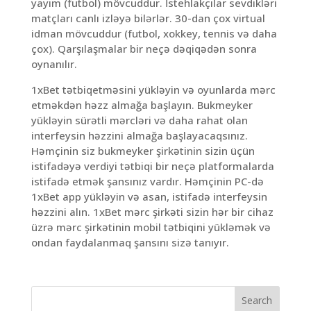
yayım (futbol) mövcuddur. İstehlakçılar sevdikləri
matçları canlı izləyə bilərlər. 30-dan çox virtual
idman mövcuddur (futbol, ​​xokkey, tennis və daha
çox). Qarşılaşmalar bir neçə dəqiqədən sonra
oynanılır.
1xBet tətbiqetməsini yükləyin və oyunlarda mərc
etməkdən həzz almağa başlayın. Bukmeyker
yükləyin sürətli mərcləri və daha rahat olan
interfeysin həzzini almağa başlayacaqsınız.
Həmçinin siz bukmeyker şirkətinin sizin üçün
istifadəyə verdiyi tətbiqi bir neçə platformalarda
istifadə etmək şansınız vardır. Həmçinin PC-də
1xBet app yükləyin və asan, istifadə interfeysin
həzzini alın. 1xBet mərc şirkəti sizin hər bir cihaz
üzrə mərc şirkətinin mobil tətbiqini yükləmək və
ondan faydalanmaq şansını sizə tanıyır.