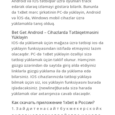
Android və IOS tətbiqlər üzrə oyunları track
edərək olaraq izləməyi göstərə bilərik. Bununla
da 1xBet mərc şirkətinin PC-də yükləyin, Android
və İOS-da, Windows mobil cihazlar üzrə
yükləməklə tanış olduq.
Bet Get Android – Cihazlarda Tətbiqetməsini
Yükləyin
IOS-da yükləmək üçün mağaza üzrə tətbiqi ios-da
yükləyin funksiyasından istifadə etməyiniz lazım
olacaqdır. PC-də 1xBet yükləyin özəlliyi sizə
tətbiqi yükləmək üçün təklif olunur. Həmçinin
güzgü üzərindən də saytda giriş əldə etdiyiniz
linklərlə güzgü yükləmə ilə də yükləmə edə
bilərsiniz. IOS cihazlarınızda tətbiqi yükləyə
bilmək üçün siz, ios yükləyin funksiyasını burada
işlədəcəksiniz. [newline]Burada sizə harada
yükləmək olar axtarışınıza cavab olacaqdır.
Как скачать приложение 1xbet в России?
З а й д и т е н а с а й т б у к м е к е р с к о й к