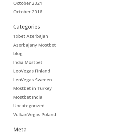
October 2021
October 2018
Categories
1xbet Azerbajan
Azerbajany Mostbet
blog
India Mostbet
LeoVegas Finland
LeoVegas Sweden
Mostbet in Turkey
Mostbet India
Uncategorized
VulkanVegas Poland
Meta