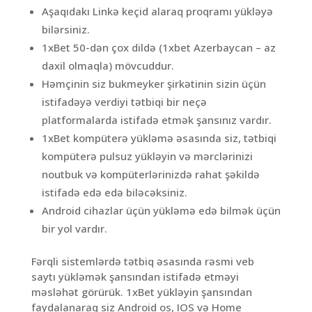
Aşaqıdakı Linkə keçid alaraq proqramı yükləyə
bilərsiniz.
1xBet 50-dən çox dildə (1xbet Azerbaycan – az
daxil olmaqla) mövcuddur.
Həmçinin siz bukmeyker şirkətinin sizin üçün
istifadəyə verdiyi tətbiqi bir neçə
platformalarda istifadə etmək şansınız vardır.
1xBet kompüterə yükləmə əsasında siz, tətbiqi
kompüterə pulsuz yükləyin və mərclərinizi
noutbuk və kompüterlərinizdə rahat şəkildə
istifadə edə edə biləcəksiniz.
Android cihazlar üçün yükləmə edə bilmək üçün
bir yol vardır.
Fərqli sistemlərdə tətbiq əsasında rəsmi veb
saytı yükləmək şansından istifadə etməyi
məsləhət görürük. 1xBet yükləyin şansından
faydalanaraq siz Android os, IOS və Home