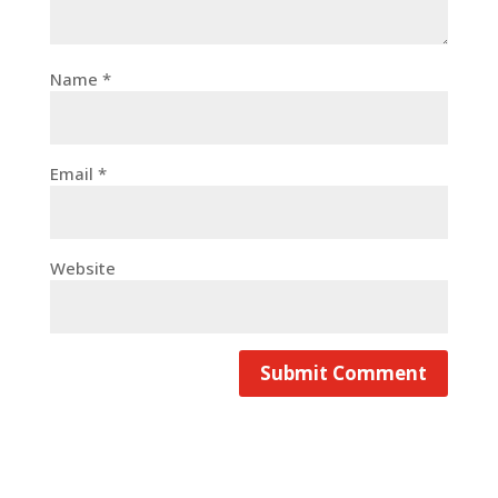
Name
*
Email
*
Website