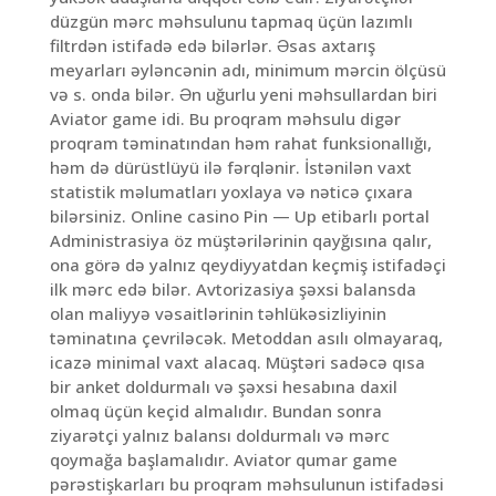
düzgün mərc məhsulunu tapmaq üçün lazımlı
filtrdən istifadə edə bilərlər. Əsas axtarış
meyarları əyləncənin adı, minimum mərcin ölçüsü
və s. onda bilər. Ən uğurlu yeni məhsullardan biri
Aviator game idi. Bu proqram məhsulu digər
proqram təminatından həm rahat funksionallığı,
həm də dürüstlüyü ilə fərqlənir. İstənilən vaxt
statistik məlumatları yoxlaya və nəticə çıxara
bilərsiniz. Online casino Pin — Up etibarlı portal
Administrasiya öz müştərilərinin qayğısına qalır,
ona görə də yalnız qeydiyyatdan keçmiş istifadəçi
ilk mərc edə bilər. Avtorizasiya şəxsi balansda
olan maliyyə vəsaitlərinin təhlükəsizliyinin
təminatına çevriləcək. Metoddan asılı olmayaraq,
icazə minimal vaxt alacaq. Müştəri sadəcə qısa
bir anket doldurmalı və şəxsi hesabına daxil
olmaq üçün keçid almalıdır. Bundan sonra
ziyarətçi yalnız balansı doldurmalı və mərc
qoymağa başlamalıdır. Aviator qumar game
pərəstişkarları bu proqram məhsulunun istifadəsi