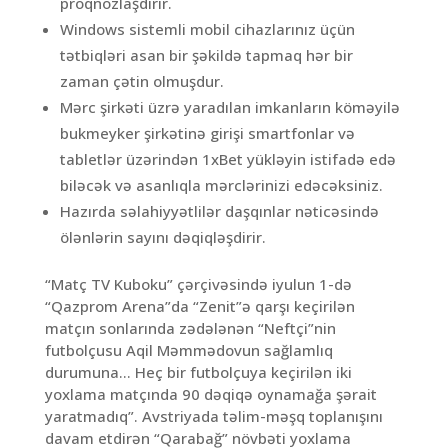
proqnozlaşdırır.
Windows sistemli mobil cihazlarınız üçün
tətbiqləri asan bir şəkildə tapmaq hər bir
zaman çətin olmuşdur.
Mərc şirkəti üzrə yaradılan imkanların köməyilə
bukmeyker şirkətinə girişi smartfonlar və
tabletlər üzərindən 1xBet yükləyin istifadə edə
biləcək və asanlıqla mərclərinizi edəcəksiniz.
Hazırda səlahiyyətlilər daşqınlar nəticəsində
ölənlərin sayını dəqiqləşdirir.
“Matç TV Kuboku” çərçivəsində iyulun 1-də
“Qazprom Arena”da “Zenit”ə qarşı keçirilən
matçın sonlarında zədələnən “Neftçi”nin
futbolçusu Aqil Məmmədovun sağlamlıq
durumuna… Heç bir futbolçuya keçirilən iki
yoxlama matçında 90 dəqiqə oynamağa şərait
yaratmadıq”. Avstriyada təlim-məşq toplanışını
davam etdirən “Qarabağ” növbəti yoxlama