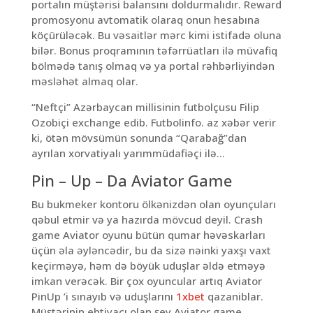
portalın müştərisi balansını doldurmalıdır. Reward
promosyonu avtomatik olaraq onun hesabına
köçürüləcək. Bu vəsaitlər mərc kimi istifadə oluna
bilər. Bonus proqramının təfərrüatları ilə müvafiq
bölmədə tanış olmaq və ya portal rəhbərliyindən
məsləhət almaq olar.
“Neftçi” Azərbaycan millisinin futbolçusu Filip
Ozobiçi exchange edib. Futbolinfo. az xəbər verir
ki, ötən mövsümün sonunda “Qarabağ”dan
ayrılan xorvatiyalı yarımmüdafiəçi ilə…
Pin – Up – Da Aviator Game
Bu bukmeker kontoru ölkənizdən olan oyunçuları
qəbul etmir və ya hazırda mövcud deyil. Crash
game Aviator oyunu bütün qumar həvəskarları
üçün əla əyləncədir, bu da sizə nəinki yaxşı vaxt
keçirməyə, həm də böyük uduşlar əldə etməyə
imkan verəcək. Bir çox oyuncular artıq Aviator
PinUp ’i sınayıb və uduşlarını
1xbet
qazaniblar.
Müştərinin ehtiyacı olan şey Aviator game