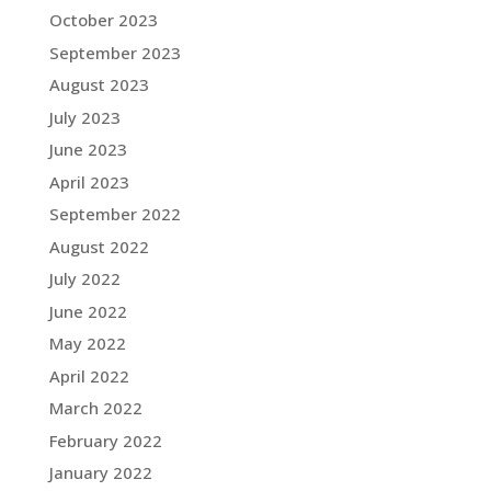
October 2023
September 2023
August 2023
July 2023
June 2023
April 2023
September 2022
August 2022
July 2022
June 2022
May 2022
April 2022
March 2022
February 2022
January 2022