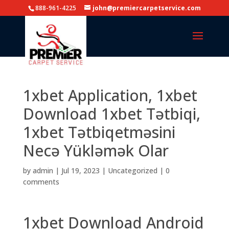
888-961-4225
john@premiercarpetservice.com
1xbet Application, 1xbet
Download 1xbet Tətbiqi,
1xbet Tətbiqetməsini
Necə Yükləmək Olar
by
admin
|
Jul 19, 2023
|
Uncategorized
|
0
comments
1xbet Download Android