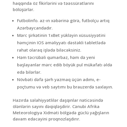
haqqında öz fikirlərini və təəssüratlarını
bölüşürlər.
Futbolinfo. az-ın xəbərinə görə, futbolçu artıq
Azərbaycandadır.
Mərc şirkətinin 1xBet yükləyin xüsusiyyətini
həmçinin IOS əməliyyatı dəstəkli tabletlədə
rahat olaraq işlədə biləcəksiniz.
Həm təcrübəli qumarbaz, həm də yeni
başlayanlar mərc edib böyük pul mükafatı əldə
edə bilərlər.
Növbəti dəfə şərh yazmaq üçün adımı, e-
poçtumu və veb saytımı bu brauzerdə saxlayın.
Hazırda səlahiyyətlilər daşqınlar nəticəsində
ölənlərin sayını dəqiqləşdirir. Cənubi Afrika
Meteorologiya Xidməti bölgədə güclü yağışların
davam edəcəyini proqnozlaşdırır.