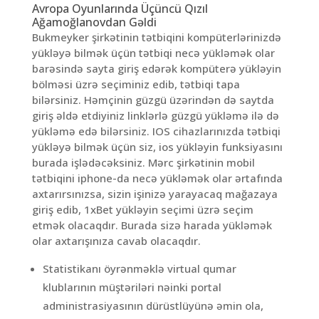
Avropa Oyunlarında Üçüncü Qızıl
Ağamoğlanovdan Gəldi
Bukmeyker şirkətinin tətbiqini kompüterlərinizdə
yükləyə bilmək üçün tətbiqi necə yükləmək olar
barəsində sayta giriş edərək kompüterə yükləyin
bölməsi üzrə seçiminiz edib, tətbiqi tapa
bilərsiniz. Həmçinin güzgü üzərindən də saytda
giriş əldə etdiyiniz linklərlə güzgü yükləmə ilə də
yükləmə edə bilərsiniz. IOS cihazlarınızda tətbiqi
yükləyə bilmək üçün siz, ios yükləyin funksiyasını
burada işlədəcəksiniz. Mərc şirkətinin mobil
tətbiqini iphone-da necə yükləmək olar ərtafında
axtarırsınızsa, sizin işinizə yarayacaq mağazaya
giriş edib, 1xBet yükləyin seçimi üzrə seçim
etmək olacaqdır. Burada sizə harada yükləmək
olar axtarışınıza cavab olacaqdır.
Statistikanı öyrənməklə virtual qumar
klublarının müştəriləri nəinki portal
administrasiyasının dürüstlüyünə əmin ola,