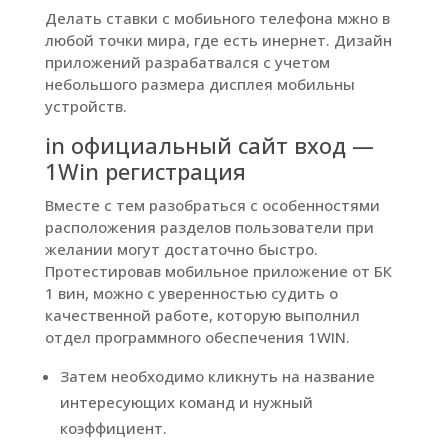
Делать ставки с мобиьного телефона мжно в
любой точки мира, где есть инернет. Дизайн
приложений разрабатвался с учетом
небольшого размера дисплея мобильны
устройств.
in официальный сайт вход —
1Win регистрация
Вместе с тем разобраться с особенностями
расположения разделов пользователи при
желании могут достаточно быстро.
Протестировав мобильное приложение от БК
1 вин, можно с уверенностью судить о
качественной работе, которую выполнил
отдел программного обеспечения 1WIN.
Затем необходимо кликнуть на название
интересующих команд и нужный
коэффициент.