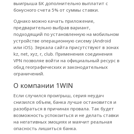
выигрыша БК дополнительно выплатит с
бонусного счета 5% от суммы ставки.
Однако можно качать приложение,
предварительно выбрав вариант,
подходящий по установленную на мобильном
устройстве операционную сисему (Android
или iOS). Зеркала сайта присутствуют в зонах
kz, net, xyz, r, club. Применения соединения
VPN позволяе войти на официальный ресурс в
обхд географических и законодательных
ограничений.
О компании 1WIN
Если случился проигрыш, серия неудач
снизился объем, банка лучше остановится и
разобраться в причинах провала. Так будет
возможность успокоиться и не делать ставки
на негативных эмоциях и маячит реальная
опасность лишиться банка.