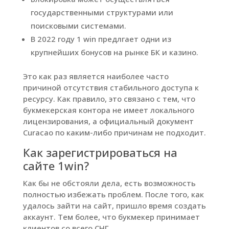
государственными структурами или
поисковыми системами.
В 2022 году 1 win предлгает одни из
крупнейших бонусов на рынке БК и казино.
Это как раз является наиболее часто
причиной отсутствия стабильного доступа к
ресурсу. Как правило, это связано с тем, что
букмекерская контора не имеет локального
лицензирования, а официальный документ
Curacao по каким-либо причинам не подходит.
Как зарегистрироваться на
сайте 1win?
Как бы не обстояли дела, есть возможность
полностью избежать проблем. После того, как
удалось зайти на сайт, пришло время создать
аккаунт. Тем более, что букмекер принимает
клиентов со всего СНГ.