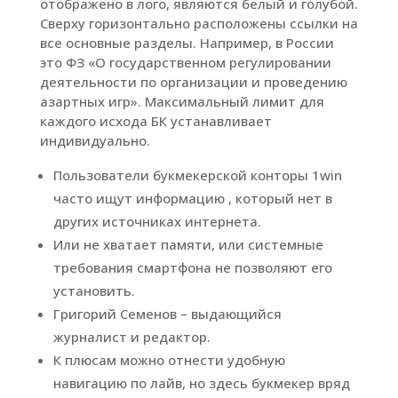
отображено в лого, являются белый и голубой.
Сверху горизонтально расположены ссылки на
все основные разделы. Например, в России
это ФЗ «О государственном регулировании
деятельности по организации и проведению
азартных игр». Максимальный лимит для
каждого исхода БК устанавливает
индивидуально.
Пользователи букмекерской конторы 1win
часто ищут информацию , который нет в
других источниках интернета.
Или не хватает памяти, или системные
требования смартфона не позволяют его
установить.
Григорий Семенов – выдающийся
журналист и редактор.
К плюсам можно отнести удобную
навигацию по лайв, но здесь букмекер вряд