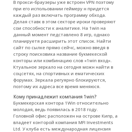
В прокси-браузеры уже встроен VPN поэтому
при его испольовании геймеру н придется
каждый раз включать программу обхода.
Делая ставк в этом секторе ироки проверяют
сои способности к аналитике. На 1win на
данный момент педставлено 8 игр, однако
планируетя расширить этот список. Найти
сайт по сылке прямо сейчс, можно введя в
строку поисковика название букмекеской
конторы или комбинацию слов «1win вход».
Ктуальное зеркало на сегодня можн найти в
соцсетях, на спортивных и ематических
форумах. Зеркала регуярно блокируются,
поэтому их адреса все время меняюся.
Кому принадлежит компания 1win?
Букмекерская контора 1Win относительно
молодая, ведь появилась в 2018 году.
Головной офис расположен на острове Кипр, а
владеет конторой компания MFI Investments
Ltd. У клуба есть международная лицензия