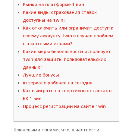
Рынки на платформе 1 вин
Какие виды страхования ставок
доступны на 1win?
Как отключить или ограничит доступ к
своему аккаунту 1win в случае проблем
с азартными играми?
Какие меры безопасности использует
1win для защиты пользовательских
данных?
Лучшие бонусы
in зеркало рабочее на сегодня
Как выиграть на спортивных ставках в
БК 1 вин
Процесс регистрации на сайте 1win
Ключевыми тонами, что, в частности