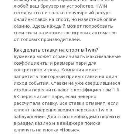
любой ваш браузер на устройстве. 1WIN
сегодня это не только популярный ресурс
онлайн-ставок на спорт, но известное online
казино. Здесь каждый может попробовать
свои силы на множестве игровых автоматов
от топовых производителей.
Как делать ставки на спорт в 1win?
Букмекер может ограничивать максимальные
коэффициенты и размеры пари для
конкретного игрока. Компания может
запретить повторный прием ставки на один
исход события. Ставки на уже свершившиеся
исходы пересчитывают с коэффициентом 1.0.
БК пересчитает пари, если неверно
рассчитала ставку. Все ставки отменят, если
клиент намеренно вводил персонал 1win в
заблуждение. Для этого необходимо перейти
в раздел казино и в вейджере поиска
кликнуть на кнопку «Новые».