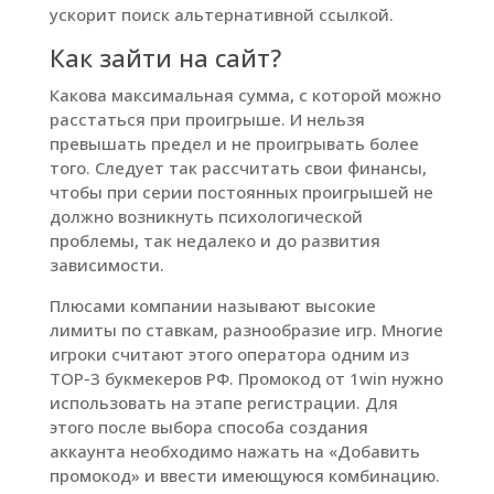
ускорит поиск альтернативной ссылкой.
Как зайти на сайт?
Какова максимальная сумма, с которой можно
расстаться при проигрыше. И нельзя
превышать предел и не проигрывать более
того. Следует так рассчитать свои финансы,
чтобы при серии постоянных проигрышей не
должно возникнуть психологической
проблемы, так недалеко и до развития
зависимости.
Плюсами компании называют высокие
лимиты по ставкам, разнообразие игр. Многие
игроки считают этого оператора одним из
TOP-3 букмекеров РФ. Промокод от 1win нужно
использовать на этапе регистрации. Для
этого после выбора способа создания
аккаунта необходимо нажать на «Добавить
промокод» и ввести имеющуюся комбинацию.