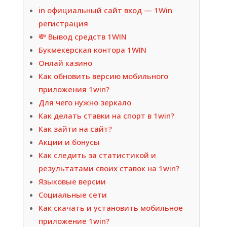
in официальный сайт вход — 1Win
регистрация
💸 Вывод средств 1WIN
Букмекерская контора 1WIN
Онлай казино
Как обновить версию мобильного
приложения 1win?
Для чего нужно зеркало
Как делать ставки на спорт в 1win?
Как зайти на сайт?
Акции и бонусы
Как следить за статистикой и
результатами своих ставок на 1win?
Языковые версии
Социальные сети
Как скачать и установить мобильное
приложение 1win?