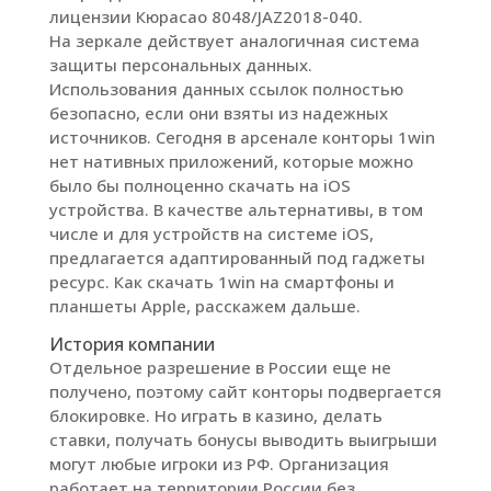
лицензии Кюрасао 8048/JAZ2018-040.
На зеркале действует аналогичная система
защиты персональных данных.
Использования данных ссылок полностью
безопасно, если они взяты из надежных
источников. Сегодня в арсенале конторы 1win
нет нативных приложений, которые можно
было бы полноценно скачать на iOS
устройства. В качестве альтернативы, в том
числе и для устройств на системе iOS,
предлагается адаптированный под гаджеты
ресурс. Как скачать 1win на смартфоны и
планшеты Apple, расскажем дальше.
История компании
Отдельное разрешение в России еще не
получено, поэтому сайт конторы подвергается
блокировке. Но играть в казино, делать
ставки, получать бонусы выводить выигрыши
могут любые игроки из РФ. Организация
работает на территории России без