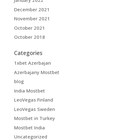
January 2022
December 2021
November 2021
October 2021
October 2018
Categories
1xbet Azerbajan
Azerbajany Mostbet
blog
India Mostbet
LeoVegas Finland
LeoVegas Sweden
Mostbet in Turkey
Mostbet India
Uncategorized