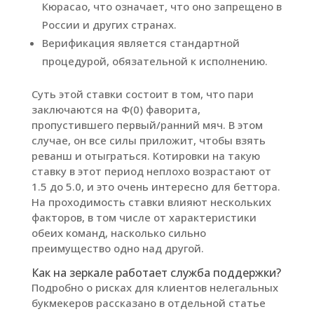
Кюрасао, что означает, что оно запрещено в
России и других странах.
Верификация является стандартной
процедурой, обязательной к исполнению.
Суть этой ставки состоит в том, что пари
заключаются на Ф(0) фаворита,
пропустившего первый/ранний мяч. В этом
случае, он все силы приложит, чтобы взять
реванш и отыграться. Котировки на такую
ставку в этот период неплохо возрастают от
1.5 до 5.0, и это очень интересно для беттора.
На проходимость ставки влияют нескольких
факторов, в том числе от характеристики
обеих команд, насколько сильно
преимущество одно над другой.
Как на зеркале работает служба поддержки?
Подробно о рисках для клиентов нелегальных
букмекеров рассказано в отдельной статье