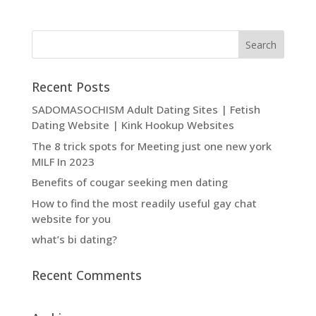
Recent Posts
SADOMASOCHISM Adult Dating Sites | Fetish
Dating Website | Kink Hookup Websites
The 8 trick spots for Meeting just one new york
MILF In 2023
Benefits of cougar seeking men dating
How to find the most readily useful gay chat
website for you
what’s bi dating?
Recent Comments