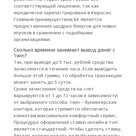
соответствующей лицензии, так как
юридически зарегистрирована в Кюрасао.
Главным преимуществом БК является
предоставление щедрых бонусов для новых
игроков в сравнении с подобными
организациями.
Сколько времени занимает вывод денег с
1win?
Так, при выводе до 5 тыс. рублей средства
зачисляются в течение часа. Если выводить
больше этой суммы, то обработка транзакции
может занять до 5 суток.
Сроки зачисления средств на счет
варьируются от 1 до 72 часов в зависимости
от выбранного способа. 1win – букмекерская
контора, которая стремится обеспечить
клиентам максимально комфортный сервис.
Процедура оформления ставки онлайн в 1vin
является стандартной. Чтобы сделать ставку,
беттор должен нажать на выбранные исходы,