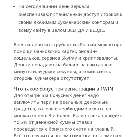
На сегодняшний день зеркала
обеспечивают стабильный доступ игроков к
своим любимым букмекерским конторам и
всему сайту в целом ВСЕГДА и ВЕЗДЕ.
Внести депозит в рублях из России можно при
помощи банковских карты, онлайн-
кошельков, сервиса SkyPay и криптовалюты.
Деньги попадают на баланс за считанные
минуты или даже секунды, а комиссия со
стороны букмекера отсутствует.
Что такое Бонус при регистрации в 1WIN
Для отыгрыша бонусных денег надо
заключить пари на реальные денежные
средства, которые необходимо искать со
множителем в 3 и более. Если ставка пройдёт,
то 5% от денежной суммы ставки
переведётся с бонусного счёта на главный.
Всё это случится автоматически, поэтому вам