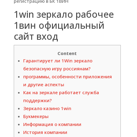
регистрацию в БК 1ВИН
1win зеркало рабочее
1вин официальный
сайт вход
Content
Гарантирует ли 1Win зеркало
безопасную игру россиянам?
программы, особенности приложения
и другие аспекты
Как на зеркале работает служба
поддержки?
Зеркало казино 1win
Букмекеры
Информация о компании
История компании