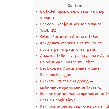
Content
БК 1xBet Казахстан: ставки на спорт
онлайн
Размеры коэффициентов в лайве
1XBET.KZ
Обзор Росписи и Линии в 1xBet
Как делать ставки на сайте 1xBet:
пройти регистрацию и играть
Авиатор 1хбет – Игра на деньги Avia
на официальном сайте 1xbet
Bet Вход на Официальный Сайт
Зеркало Сегодня
Скачать 1xBet на Андроид —
мобильное приложение 1хБет КЗ
Есть ли официальное приложение 1
Бет на Google Play?
Как пройти регистрацию на сайте 1x