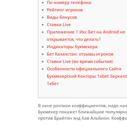
По номеру телефона
Рейтинг игроков
Виды бонусов
Ставки Live
Приложение 1 Икс Бет на Android не
открывается, что делать?
Индикаторы букмекера
Бет Казахстан: отзывы игроков
Ставки Live (во время события)
Особенности официального Сайта
Букмекерской Конторы 1xbet Зеркал
1хбет
В окне росписи коэффициентов, надо наж
Букмекер покажет ближайшие популярны
против Брайтон энд Хав Альбион. Коэффи