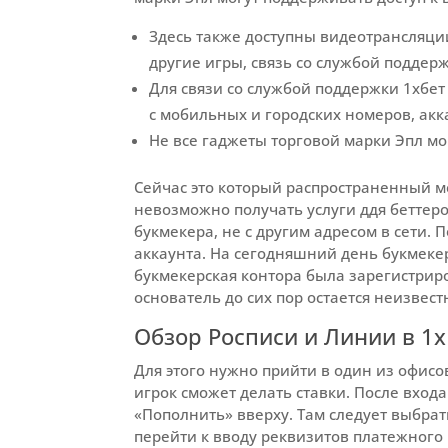
Здесь также доступны видеотрансляции
другие игры, связь со службой подде
Для связи со службой поддержки 1хбет
с мобильных и городских номеров, акка
Не все гаджеты торговой марки Эпл мо
Сейчас это который распространенный м
невозможно получать услуги ддя беттеров
букмекера, не с другим адресом в сети.
аккаунта. На сегодняшний день букмекер
букмекерская контора была зарегистриро
основатель до сих пор остается неизвес
Обзор Росписи и Линии в 1x
Для этого нужно прийти в один из офисо
игрок сможет делать ставки. После вход
«Пополнить» вверху. Там следует выбрат
перейти к вводу реквизитов платежного 