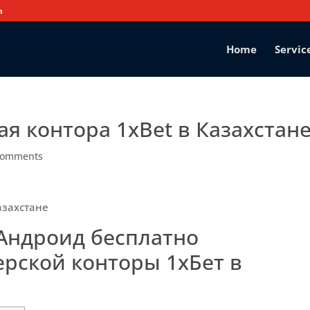
m
Home
Servic
ая контора 1xBet в Казахстан
comments
азахстане
 Андроид бесплатно
рской конторы 1хБет в