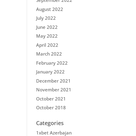
September 2022
August 2022
July 2022
June 2022
May 2022
April 2022
March 2022
February 2022
January 2022
December 2021
November 2021
October 2021
October 2018
Categories
1xbet Azerbajan