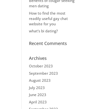
Benefits of cougar seeking
men dating
How to find the most
readily useful gay chat
website for you
what’s bi dating?
Recent Comments
Archives
October 2023
September 2023
August 2023
July 2023
June 2023
April 2023