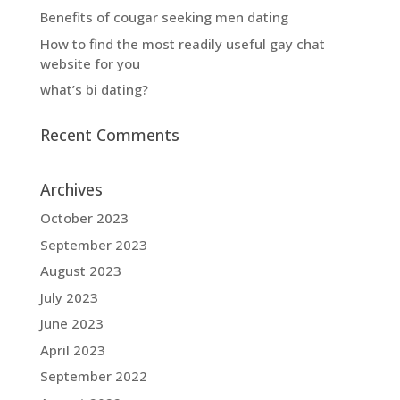
Benefits of cougar seeking men dating
How to find the most readily useful gay chat
website for you
what’s bi dating?
Recent Comments
Archives
October 2023
September 2023
August 2023
July 2023
June 2023
April 2023
September 2022