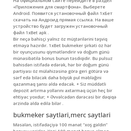
На официальном сайте перейдите в раздел
«Приложения для смартфона». Выберете
Android. Появится установочный файл 1хБет
скачать на Андроид прямая ссылка. На ваше
устройство будет загружен установочный
файл 1xBet apk .
Bir neçə bahisçi yalnız öz müştərilərini təşviq
etməyə hazırdır. 1xBet bukmeker şirkəti öz hər
bir oyunçusunu qiymətləndirir və doğum günü
münasibətilə bonus bunun təsdiqidir. Bu pulsuz
bahisdən istifadə edərək, hər bir doğum günü
partiyası öz mülahizəsinə görə geri götürə və
sərf edə biləcək daha böyük pul məbləğini
qazanmaq şansı əldə edəcək. + Siz müddətli
depozit artırma yollarını axtarmaq üçün heç bir
ehtiyac yoxdur; + Əvvəlcədən dərəcəsi bir dəqiqə
ərzində əldə edilə bilər .
bukmeker saytlari,merc saytlari
Məsələn, istifadəçiyə 100 manat “xoş gəldin”