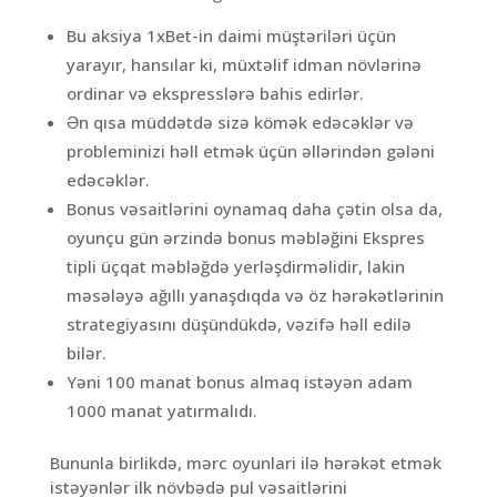
Bu aksiya 1xBet-in daimi müştəriləri üçün
yarayır, hansılar ki, müxtəlif idman növlərinə
ordinar və ekspresslərə bahis edirlər.
Ən qısa müddətdə sizə kömək edəcəklər və
probleminizi həll etmək üçün əllərindən gələni
edəcəklər.
Bonus vəsaitlərini oynamaq daha çətin olsa da,
oyunçu gün ərzində bonus məbləğini Ekspres
tipli üçqat məbləğdə yerləşdirməlidir, lakin
məsələyə ağıllı yanaşdıqda və öz hərəkətlərinin
strategiyasını düşündükdə, vəzifə həll edilə
bilər.
Yəni 100 manat bonus almaq istəyən adam
1000 manat yatırmalıdı.
Bununla birlikdə, mərc oyunlari ilə hərəkət etmək
istəyənlər ilk növbədə pul vəsaitlərini