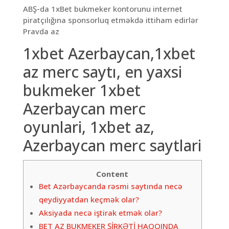
ABŞ-da 1xBet bukmeker kontorunu internet
piratçılığına sponsorluq etməkdə ittiham edirlər
Pravda az
1xbet Azerbaycan,1xbet
az merc saytı, en yaxsi
bukmeker 1xbet
Azerbaycan merc
oyunlari, 1xbet az,
Azerbaycan merc saytlari
Content
Bet Azərbaycanda rəsmi saytında necə
qeydiyyatdan keçmək olar?
Aksiyada necə iştirak etmək olar?
BET AZ BUKMEKER ŞİRKƏTİ HAQQINDA