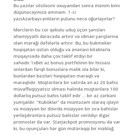
Bu yazılar silsiləsini oxuyandan sonra mənim kimi
düşünəcəyinizə əminəm. 1-ci
yazıAzərbaycanlıların pulunu necə oğurlayırlar?
Mərclərin bu cür qəbulu uduş üçün şansları
əhəmiyyətli dərəcədə artırır və idman yarışlarına
olan marağı dəfələrlə artırır. Bu, bu bukmeker
həqiqətən üstün olduğu və ənənəvi kitablarla
müqayisədə daha çox təklif etdiyi bir
sahədir.1xBet az bonus portfelinin bir hissəsi
onlardan fərqli bonuslara malik ola bilər ki,
bunlardan bəziləri həqiqətən maraqlı və
maraqlıdır. Müştərilərə bir satırda ən az 20 bahis
müvəffəqiyyətsiz olması halında müştərilərə 100
dollarlıq pulsuz bahis təklif edir … bir az zərbəni
yumşaldır. “Kuboklar” da müntəzəm olaraq işləyir
və müəyyən bir dövrdə müəyyən bir sıra bahislər
yerləşdirənlərə pulsuz bahislər verildiyi digər
promoslar da var. StarJackpot promosyonu da var
ki, bu oyunçuları hər gün mütərəqqi bir məbləğ