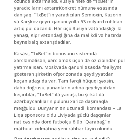
özündə axtarmalıdı. Rusiya hələ də “1xBet”in
yaradıcılarını axtarırKonkret nümunə əsasında
danışaq. “1xBet”in yaradıcıları Semioxin, Kazorin
və Karşkov qeyri-qanuni yolla 63 milyard rubldan
artıq pul qazanıb. Hər üçü Rusiya vətəndaşlığı ilə
yanaşı, Kipr vətəndaşlığına da malikdi və hazırda
beynəlxalq axtarışdadılar.
Kəsəsi, “1xBet”in bonusunu sistemdə
xərcləməlisən, xərcləmək üçün də öz cibindən pul
yatırmalısan. Moskvada qanuni əsasda fəaliyyət
göstərən şirkətin ofşor zonada qeydiyyatdan
keçən adaşı da var. Tam fərqli hüquqi şəxsin,
daha doğrusu, yunanların adına qeydiyyatdan
keçiriblər, “1xBet” ilə yanaşı, bu şirkət də
azərbaycanlıların pulunu xaricə daşımaqla
məşğuldu. Dünyanın ən uzunadlı komandası – La
Liqa sponsoru oldu Liviyada güclü daşqınlar
nəticəsində dörd futbolçu ölüb “Qarabağ”ın
mətbuat xidmətinə yeni rəhbər təyin olundu