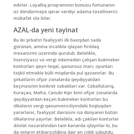
edirlər. Loyallıq proqramının bonusu fortunanın
üz döndərməyə qərar verdiyi adama təsəlliverici
mükafat ola bilər.
AZAL-da yeni təyinat
Bu iki şirkətin fəaliyyəti ilk baxışdan sadə
görünən, amma incəliklə işləyən fırıldaq
mexanizmi üzərində qurulub. Beləliklə,
lisenziyasız və vergi ödəmədən çalışan bukmeker
kontorları qeyri-leqal, qanunsuz mərc oyunları
təşkil etməklə külli miqdarda pul qazanırlar. Bu
şirkətlərin ofşor zonalarda qeydiyyatdan
keçməsinin konkret səbəbləri var. Cəbəllütariq,
Kuraçao, Malta, Cənubi Kipr kimi ofşor zonalarda
qeydiyyatdan keçən bukmeker kontorları bu
ölkələrin vergi qanunvericiliyindəki boşluqdan
yararlanır, fəaliyyət dairəsini isə dünyanın bütün
ölkələrinə yayırlar. Beləliklə, adı çəkilən kontorlar
dövlət nəzarətindən tam kənarda işləyirlər ki, bu
da onların etibarsızlığına dair ən ciddi sübutdu.