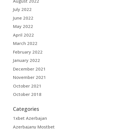
August 2022
July 2022
June 2022
May 2022
April 2022
March 2022
February 2022
January 2022
December 2021
November 2021
October 2021
October 2018
Categories
1xbet Azerbajan
Azerbajany Mostbet