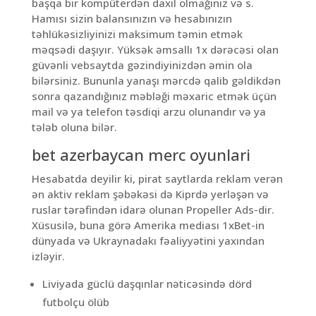
başqa bir kompüterdən daxil olmağınız və s.
Hamısı sizin balansınızın və hesabınızın
təhlükəsizliyinizi maksimum təmin etmək
məqsədi daşıyır. Yüksək əmsallı 1x dərəcəsi olan
güvənli vebsaytda gəzindiyinizdən əmin ola
bilərsiniz. Bununla yanaşı mərcdə qalib gəldikdən
sonra qazandığınız məbləği məxaric etmək üçün
mail və ya telefon təsdiqi arzu olunandır və ya
tələb oluna bilər.
bet azerbaycan merc oyunlari
Hesabatda deyilir ki, pirat saytlarda reklam verən
ən aktiv reklam şəbəkəsi də Kiprdə yerləşən və
ruslar tərəfindən idarə olunan Propeller Ads-dir.
Xüsusilə, buna görə Amerika mediası 1xBet-in
dünyada və Ukraynadakı fəaliyyətini yaxından
izləyir.
Liviyada güclü daşqınlar nəticəsində dörd
futbolçu ölüb