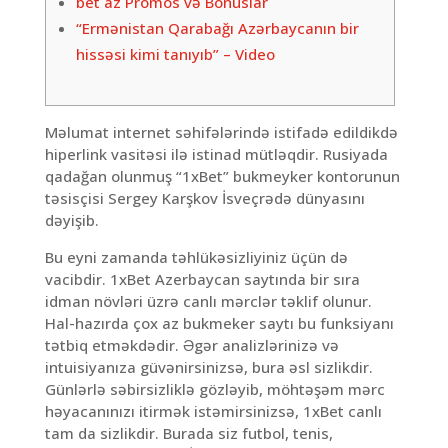
bet az Promos və Bonuslar
“Ermənistan Qarabağı Azərbaycanın bir
hissəsi kimi tanıyıb” – Video
Məlumat internet səhifələrində istifadə edildikdə
hiperlink vasitəsi ilə istinad mütləqdir. Rusiyada
qadağan olunmuş “1xBet” bukmeyker kontorunun
təsisçisi Sergey Karşkov İsveçrədə dünyasını
dəyişib.
Bu eyni zamanda təhlükəsizliyiniz üçün də
vacibdir. 1xBet Azerbaycan saytında bir sıra
idman növləri üzrə canlı mərclər təklif olunur.
Hal-hazırda çox az bukmeker saytı bu funksiyanı
tətbiq etməkdədir. Əgər analizlərinizə və
intuisiyanıza güvənirsinizsə, bura əsl sizlikdir.
Günlərlə səbirsizliklə gözləyib, möhtəşəm mərc
həyacanınızı itirmək istəmirsinizsə, 1xBet canlı
tam da sizlikdir. Burada siz futbol, tenis,