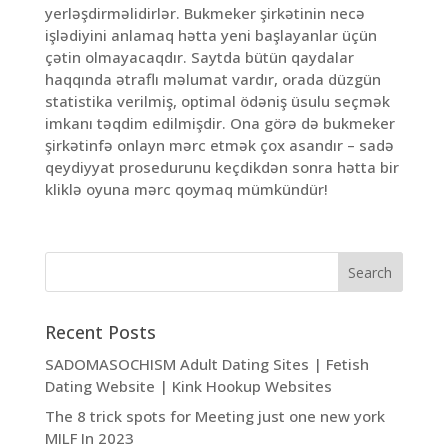
yerləşdirməlidirlər. Bukmeker şirkətinin necə
işlədiyini anlamaq hətta yeni başlayanlar üçün
çətin olmayacaqdır. Saytda bütün qaydalar
haqqında ətraflı məlumat vardır, orada düzgün
statistika verilmiş, optimal ödəniş üsulu seçmək
imkanı təqdim edilmişdir. Ona görə də bukmeker
şirkətinfə onlayn mərc etmək çox asandır – sadə
qeydiyyat prosedurunu keçdikdən sonra hətta bir
kliklə oyuna mərc qoymaq mümkündür!
Recent Posts
SADOMASOCHISM Adult Dating Sites | Fetish
Dating Website | Kink Hookup Websites
The 8 trick spots for Meeting just one new york
MILF In 2023