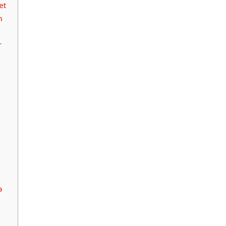
et
m
r
ə
ı