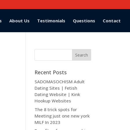
s
About Us
Testimonials
Questions
Contact
Recent Posts
SADOMASOCHISM Adult
Dating Sites | Fetish
Dating Website | Kink
Hookup Websites
The 8 trick spots for
Meeting just one new york
MILF In 2023