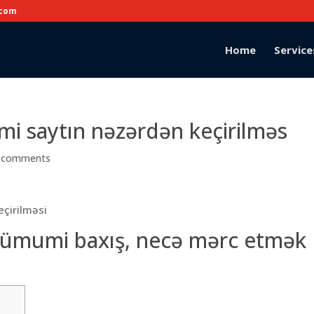
.com
Home
Service
mi saytın nəzərdən keçirilməs
 comments
eçirilməsi
: ümumi baxış, necə mərc etmək