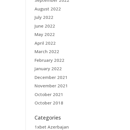
September 2022
August 2022
July 2022
June 2022
May 2022
April 2022
March 2022
February 2022
January 2022
December 2021
November 2021
October 2021
October 2018
Categories
1xbet Azerbajan