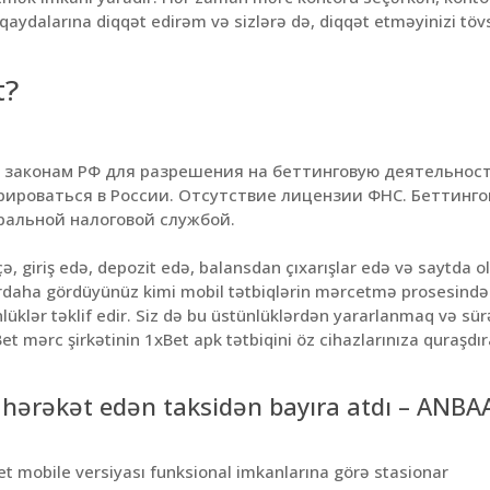
 qaydalarına diqqət edirəm və sizlərə də, diqqət etməyinizi töv
t?
о законам РФ для разрешения на беттинговую деятельнос
ироваться в России. Отсутствие лицензии ФНС. Беттинго
ральной налоговой службой.
çə, giriş edə, depozit edə, balansdan çıxarışlar edə və saytda o
. Birdaha gördüyünüz kimi mobil tətbiqlərin mərcetmə prosesində
nlüklər təklif edir. Siz də bu üstünlüklərdən yararlanmaq və sürə
Bet mərc şirkətinin 1xBet apk tətbiqini öz cihazlarınıza quraşdı
 hərəkət edən taksidən bayıra atdı – ANB
et mobile versiyası funksional imkanlarına görə stasionar