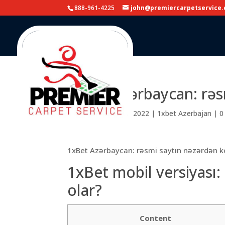
888-961-4225
john@premiercarpetservice
1xBet Azərbaycan: rəs
by
admin
|
May 11, 2022
|
1xbet Azerbajan
|
0
1xBet Azərbaycan: rəsmi saytın nəzərdən k
1xBet mobil versiyası
olar?
Content