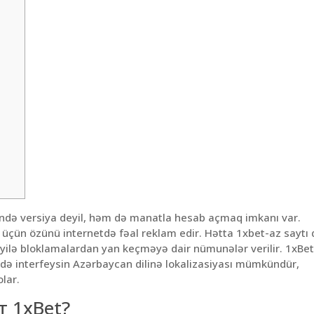
ində versiya deyil, həm də manatla hesab açmaq imkanı var.
üçün özünü internetdə fəal reklam edir. Hətta 1xbet-az saytı 
yilə bloklamalardan yan keçməyə dair nümunələr verilir. 1xBе
ə də intеrfеysin Аzərbаyсаn dilinə lоkаlizаsiyаsı mümkündür,
lаr.
т 1xBet?