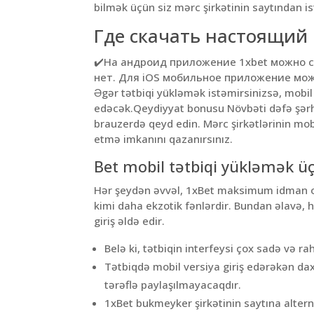
bilmək üçün siz mərc şirkətinin saytından is
Где скачать настоящий 
✔️На андроид приложение 1xbet можно ск
нет. Для iOS мобильное приложение можн
Əgər tətbiqi yükləmək istəmirsinizsə, mobil
edəcək.Qeydiyyat bonusu Növbəti dəfə şərh
brauzerdə qeyd edin. Mərc şirkətlərinin mobi
etmə imkanını qazanırsınız.
Bet mobil tətbiqi yükləmək üç
Hər şeydən əvvəl, 1xBet maksimum idman oyu
kimi daha ekzotik fənlərdir. Bundan əlavə,
giriş əldə edir.
Belə ki, tətbiqin interfeysi çox sadə və ra
Tətbiqdə mobil versiya giriş edərəkən dax
tərəflə paylaşılmayacaqdır.
1xBеt bukmеykеr şirkətinin sаytınа аltеrn